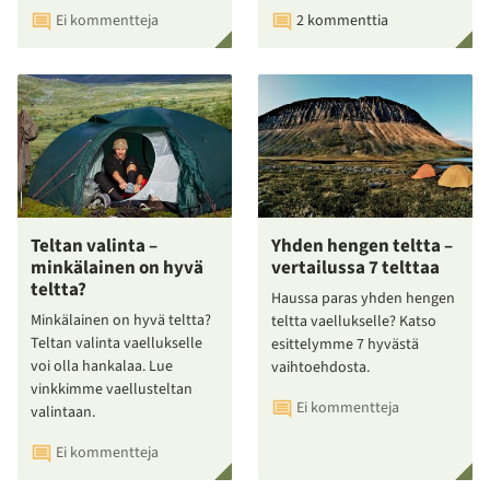
Ei kommentteja
2 kommenttia
Teltan valinta –
Yhden hengen teltta –
minkälainen on hyvä
vertailussa 7 telttaa
teltta?
Haussa paras yhden hengen
Minkälainen on hyvä teltta?
teltta vaellukselle? Katso
Teltan valinta vaellukselle
esittelymme 7 hyvästä
voi olla hankalaa. Lue
vaihtoehdosta.
vinkkimme vaellusteltan
Ei kommentteja
valintaan.
Ei kommentteja