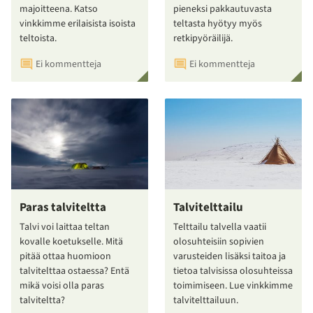
majoitteena. Katso
pieneksi pakkautuvasta
vinkkimme erilaisista isoista
teltasta hyötyy myös
teltoista.
retkipyöräilijä.
Ei kommentteja
Ei kommentteja
Paras talviteltta
Talvitelttailu
Talvi voi laittaa teltan
Telttailu talvella vaatii
kovalle koetukselle. Mitä
olosuhteisiin sopivien
pitää ottaa huomioon
varusteiden lisäksi taitoa ja
talvitelttaa ostaessa? Entä
tietoa talvisissa olosuhteissa
mikä voisi olla paras
toimimiseen. Lue vinkkimme
talviteltta?
talvitelttailuun.