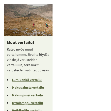
Muut vertailut
Katso myös muut
vertailumme. Sivuilta löydät
vinkkejä varusteiden
vertailuun, sekä linkit
varusteiden valintaoppaisiin.
Lumikenkä vertailu
Makuualusta vertailu
Makuupussi vertailu
Otsalamppu vertailu
Retkikeitin vertailu