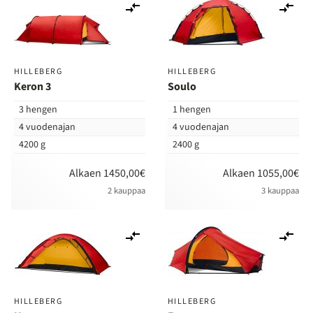
Lisää
Lis
vertailuun
ver
HILLEBERG
HILLEBERG
Keron 3
Soulo
3 hengen
1 hengen
4 vuodenajan
4 vuodenajan
4200 g
2400 g
Alkaen 1450,00€
Alkaen 1055,00€
2 kauppaa
3 kauppaa
Lisää
Lis
vertailuun
ver
HILLEBERG
HILLEBERG