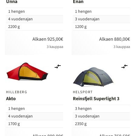
Unna
Enan
1 hengen
1 hengen
4 vuodenajan
3 vuodenajan
2200 g
1200 g
Alkaen 925,00€
Alkaen 880,00€
3 kauppaa
3 kauppaa
Lisää
Lis
vertailuun
ver
HILLEBERG
HELSPORT
Akto
Reinsfjell Superlight 3
1 hengen
3 hengen
4 vuodenajan
3 vuodenajan
1700 g
2350 g