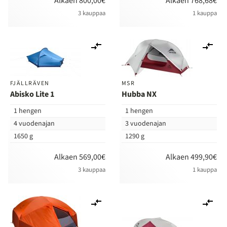
Alkaen 800,00€
Alkaen 768,68€
3 kauppaa
1 kauppa
Lisää
Lis
vertailuun
ver
FJÄLLRÄVEN
MSR
Abisko Lite 1
Hubba NX
1 hengen
1 hengen
4 vuodenajan
3 vuodenajan
1650 g
1290 g
Alkaen 569,00€
Alkaen 499,90€
3 kauppaa
1 kauppa
Lisää
Lis
vertailuun
ver