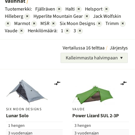
Valinnat
Tuotemerkki:
Fjällräven
×
Halti
×
Helsport
×
Hilleberg
×
Hyperlite Mountain Gear
×
Jack Wolfskin
×
Marmot
×
MSR
×
Six Moon Designs
×
Trimm
×
Vaude
×
Henkilömäärä:
1
×
3
×
Vertailussa 16 telttaa
Järjestys
Kalleimmasta halvimpaan
Lisää
Lis
vertailuun
ver
SIX MOON DESIGNS
VAUDE
Lunar Solo
Power Lizard SUL 2-3P
1 hengen
3 hengen
3 vuodenajan
3 vuodenajan