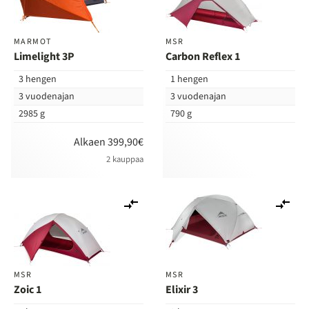
MARMOT
MSR
Limelight 3P
Carbon Reflex 1
3 hengen
1 hengen
3 vuodenajan
3 vuodenajan
2985 g
790 g
Alkaen 399,90€
2 kauppaa
Lisää
Lis
vertailuun
ver
MSR
MSR
Zoic 1
Elixir 3