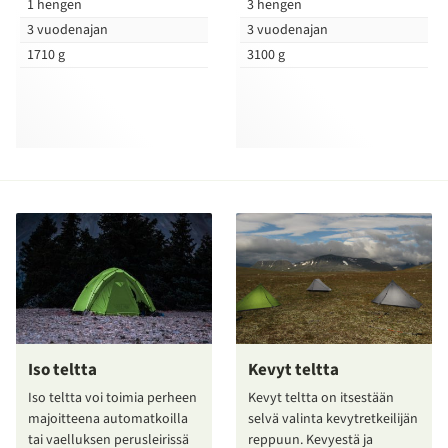
1 hengen
3 hengen
3 vuodenajan
3 vuodenajan
1710 g
3100 g
Iso teltta
Kevyt teltta
Iso teltta voi toimia perheen
Kevyt teltta on itsestään
majoitteena automatkoilla
selvä valinta kevytretkeilijän
tai vaelluksen perusleirissä
reppuun. Kevyestä ja