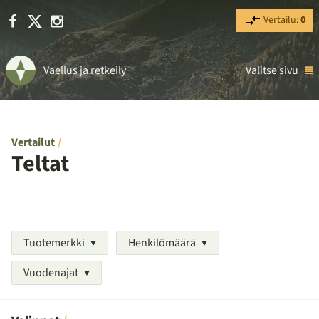
Facebook
X
Instagram
Vertailu:
0
Vaellus ja retkeily
Valitse sivu
Vertailut
Teltat
Tuotemerkki
Henkilömäärä
Vuodenajat