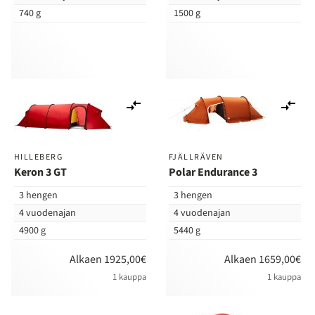
740 g
1500 g
Lisää
Lis
vertailuun
ver
HILLEBERG
FJÄLLRÄVEN
Keron 3 GT
Polar Endurance 3
3 hengen
3 hengen
4 vuodenajan
4 vuodenajan
4900 g
5440 g
Alkaen 1925,00€
Alkaen 1659,00€
1 kauppa
1 kauppa