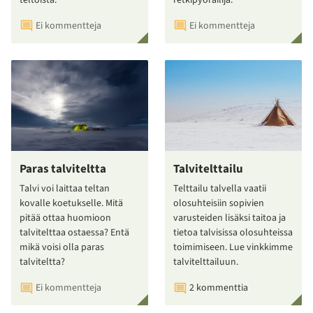
Ei kommentteja
Ei kommentteja
Paras talviteltta
Talvitelttailu
Talvi voi laittaa teltan
Telttailu talvella vaatii
kovalle koetukselle. Mitä
olosuhteisiin sopivien
pitää ottaa huomioon
varusteiden lisäksi taitoa ja
talvitelttaa ostaessa? Entä
tietoa talvisissa olosuhteissa
mikä voisi olla paras
toimimiseen. Lue vinkkimme
talviteltta?
talvitelttailuun.
Ei kommentteja
2 kommenttia