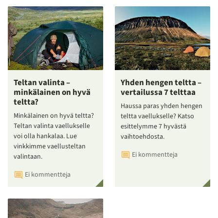
Teltan valinta –
Yhden hengen teltta –
minkälainen on hyvä
vertailussa 7 telttaa
teltta?
Haussa paras yhden hengen
Minkälainen on hyvä teltta?
teltta vaellukselle? Katso
Teltan valinta vaellukselle
esittelymme 7 hyvästä
voi olla hankalaa. Lue
vaihtoehdosta.
vinkkimme vaellusteltan
Ei kommentteja
valintaan.
Ei kommentteja