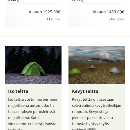
Alkaen 1925,00€
Alkaen 1450,00€
1 kauppa
2 kauppaa
Iso teltta
Kevyt teltta
Iso teltta voi toimia perheen
Kevyt teltta on itsestään
majoitteena automatkoilla
selvä valinta kevytretkeilijän
tai vaelluksen perusleirissä
reppuun. Kevyestä ja
majoitteena. Katso
pieneksi pakkautuvasta
vinkkimme erilaisista isoista
teltasta hyötyy myös
teltoista.
retkipyöräilijä.