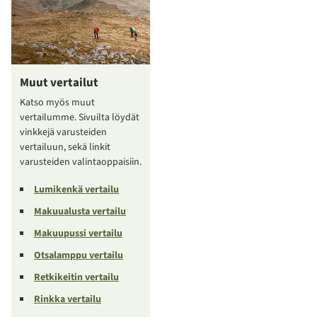
Muut vertailut
Katso myös muut
vertailumme. Sivuilta löydät
vinkkejä varusteiden
vertailuun, sekä linkit
varusteiden valintaoppaisiin.
Lumikenkä vertailu
Makuualusta vertailu
Makuupussi vertailu
Otsalamppu vertailu
Retkikeitin vertailu
Rinkka vertailu