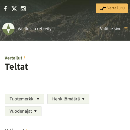
Facebook
X
Instagram
Vertailu:
0
Vaellus ja retkeily
Valitse sivu
Vertailut
Teltat
Tuotemerkki
Henkilömäärä
Vuodenajat