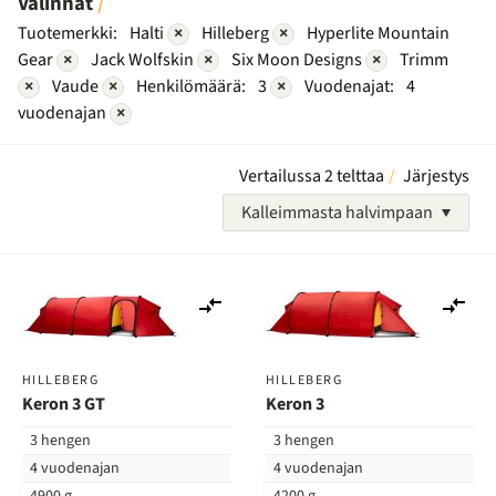
Valinnat
Tuotemerkki:
Halti
×
Hilleberg
×
Hyperlite Mountain
Gear
×
Jack Wolfskin
×
Six Moon Designs
×
Trimm
×
Vaude
×
Henkilömäärä:
3
×
Vuodenajat:
4
vuodenajan
×
Vertailussa 2 telttaa
Järjestys
Kalleimmasta halvimpaan
Lisää
Lis
vertailuun
ver
HILLEBERG
HILLEBERG
Keron 3 GT
Keron 3
3 hengen
3 hengen
4 vuodenajan
4 vuodenajan
4900 g
4200 g