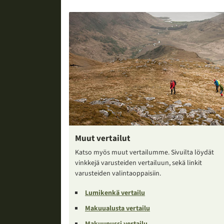
Muut vertailut
Katso myös muut vertailumme. Sivuilta löydät
vinkkejä varusteiden vertailuun, sekä linkit
varusteiden valintaoppaisiin.
Lumikenkä vertailu
Makuualusta vertailu
Makuupussi vertailu