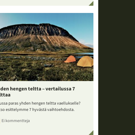
den hengen teltta – vertailussa 7
lttaa
ussa paras yhden hengen teltta vaellukselle?
tso esittelymme 7 hyvästä vaihtoehdosta.
Ei kommentteja