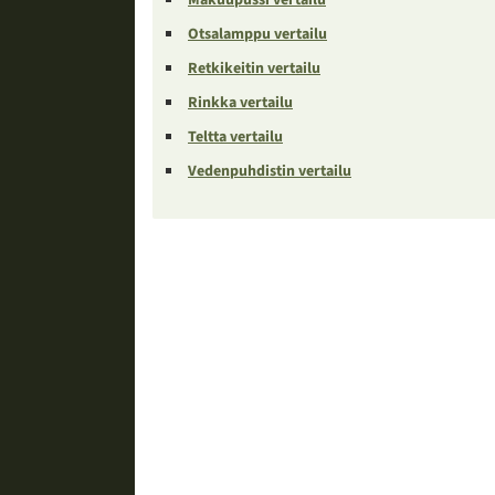
Otsalamppu vertailu
Retkikeitin vertailu
Rinkka vertailu
Teltta vertailu
Vedenpuhdistin vertailu