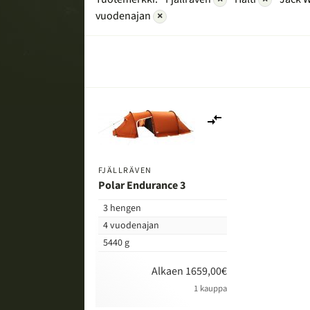
vuodenajan
×
Lisää
vertailuun
FJÄLLRÄVEN
Polar Endurance 3
3 hengen
4 vuodenajan
5440 g
Alkaen 1659,00€
1 kauppa