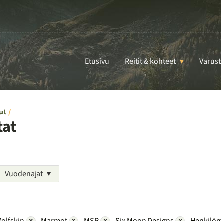
Etusivu
Reitit & kohteet
Varust
ut
tat
Vuodenajat
olfskin
×
Marmot
×
MSR
×
Six Moon Designs
×
Henkilöm