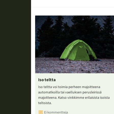
Iso teltta
Iso teltta voi toimia perheen majoitteena
automatkoilla tai vaelluksen perusleirissä
majoitteena. Katso vinkkimme erilaisista isoista
teltoista.
Ei kommentteja