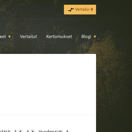
Vertailu:
0
eet
Vertailut
Kertomukset
Blogi
äärä:
3
×
4
×
Vuodenajat:
4