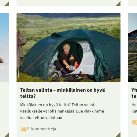
Teltan valinta – minkälainen on hyvä
Yh
teltta?
te
Minkälainen on hyvä teltta? Teltan valinta
Ha
vaellukselle voi olla hankalaa. Lue vinkkimme
Ka
vaellusteltan valintaan.
Ei kommentteja