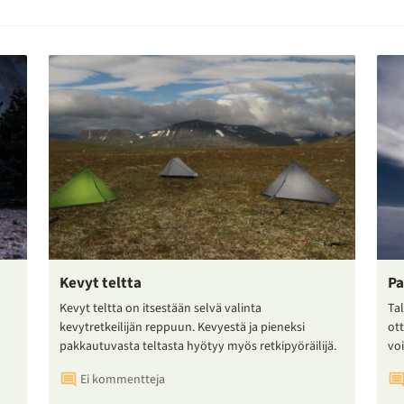
Kevyt teltta
Pa
Kevyt teltta on itsestään selvä valinta
Tal
kevytretkeilijän reppuun. Kevyestä ja pieneksi
ot
pakkautuvasta teltasta hyötyy myös retkipyöräilijä.
voi
Ei kommentteja