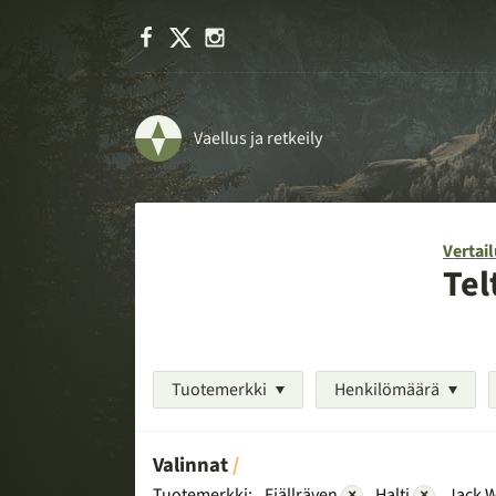
Facebook
X
Instagram
Vaellus ja retkeily
Vertail
Tel
Tuotemerkki
Henkilömäärä
Valinnat
Tuotemerkki:
Fjällräven
×
Halti
×
Jack W