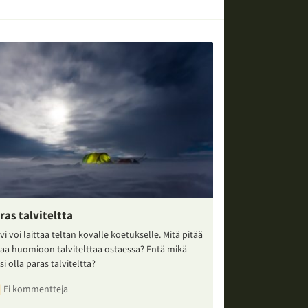
ras talviteltta
vi voi laittaa teltan kovalle koetukselle. Mitä pitää
taa huomioon talvitelttaa ostaessa? Entä mikä
si olla paras talviteltta?
Ei kommentteja