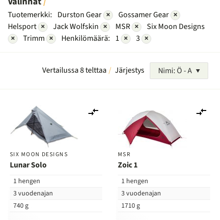
Valinnat
Tuotemerkki:
Durston Gear
×
Gossamer Gear
×
Helsport
×
Jack Wolfskin
×
MSR
×
Six Moon Designs
×
Trimm
×
Henkilömäärä:
1
×
3
×
Vertailussa 8 telttaa
Järjestys
Nimi: Ö - A
Lisää
Lis
vertailuun
ver
SIX MOON DESIGNS
MSR
Lunar Solo
Zoic 1
1 hengen
1 hengen
3 vuodenajan
3 vuodenajan
740 g
1710 g