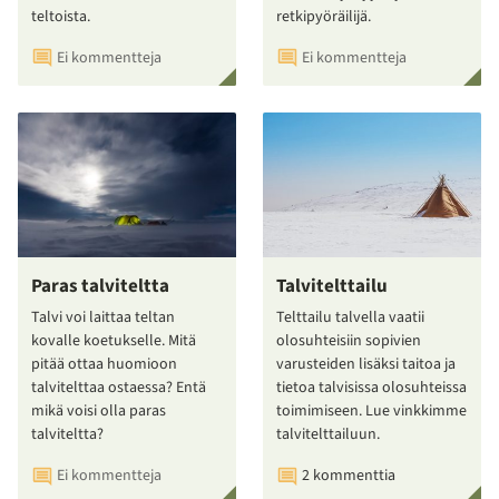
teltoista.
retkipyöräilijä.
Ei kommentteja
Ei kommentteja
Paras talviteltta
Talvitelttailu
Talvi voi laittaa teltan
Telttailu talvella vaatii
kovalle koetukselle. Mitä
olosuhteisiin sopivien
pitää ottaa huomioon
varusteiden lisäksi taitoa ja
talvitelttaa ostaessa? Entä
tietoa talvisissa olosuhteissa
mikä voisi olla paras
toimimiseen. Lue vinkkimme
talviteltta?
talvitelttailuun.
Ei kommentteja
2 kommenttia