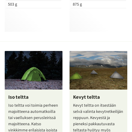
503 g
875 g
Iso teltta
Kevyt teltta
Iso teltta voi toimia perheen
Kevyt teltta on itsestään
majoitteena automatkoilla
selvä valinta kevytretkeilijän
tai vaelluksen perusleirissä
reppuun. Kevyestä ja
majoitteena. Katso
pieneksi pakkautuvasta
vinkkimme erilaisista isoista
teltasta hyötyy myös