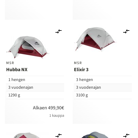
Lisää
Lis
vertailuun
ver
MSR
MSR
Hubba NX
Elixir 3
1 hengen
3 hengen
3 vuodenajan
3 vuodenajan
1290 g
3100 g
Alkaen 499,90€
1 kauppa
Lisää
Lis