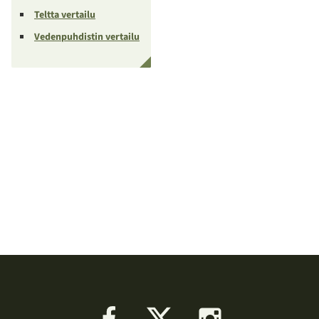
Teltta vertailu
Vedenpuhdistin vertailu
Facebook
X
Instagram