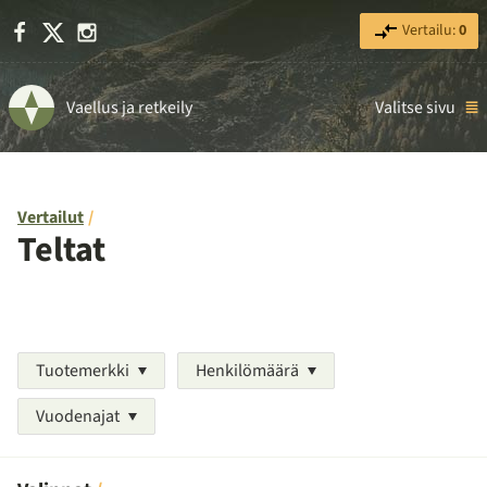
Facebook
X
Instagram
Vertailu:
0
Vaellus ja retkeily
Valitse sivu
Vertailut
Teltat
Tuotemerkki
Henkilömäärä
Vuodenajat