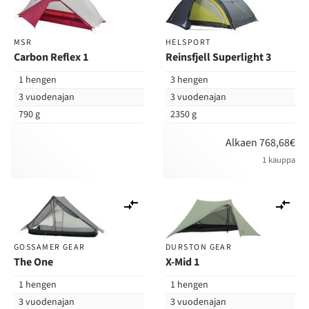
vertailuun
ver
MSR
HELSPORT
Carbon Reflex 1
Reinsfjell Superlight 3
1 hengen
3 hengen
3 vuodenajan
3 vuodenajan
790 g
2350 g
Alkaen 768,68€
1 kauppa
Lisää
Lis
vertailuun
ver
GOSSAMER GEAR
DURSTON GEAR
The One
X-Mid 1
1 hengen
1 hengen
3 vuodenajan
3 vuodenajan