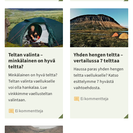
Teltan valinta –
Yhden hengen teltta –
minkälainen on hyvä
vertailussa 7 telttaa
teltta?
Haussa paras yhden hengen
Minkälainen on hyvä teltta?
teltta vaellukselle? Katso
Teltan valinta vaellukselle
esittelymme 7 hyvästä
voi olla hankalaa. Lue
vaihtoehdosta.
vinkkimme vaellusteltan
Ei kommentteja
valintaan.
Ei kommentteja