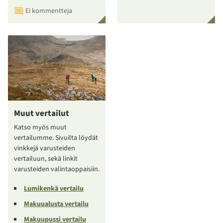
Ei kommentteja
Muut vertailut
Katso myös muut
vertailumme. Sivuilta löydät
vinkkejä varusteiden
vertailuun, sekä linkit
varusteiden valintaoppaisiin.
Lumikenkä vertailu
Makuualusta vertailu
Makuupussi vertailu