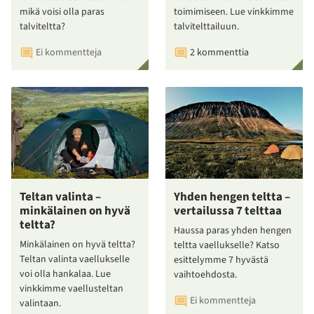
mikä voisi olla paras
toimimiseen. Lue vinkkimme
talviteltta?
talvitelttailuun.
Ei kommentteja
2 kommenttia
Teltan valinta –
Yhden hengen teltta –
minkälainen on hyvä
vertailussa 7 telttaa
teltta?
Haussa paras yhden hengen
Minkälainen on hyvä teltta?
teltta vaellukselle? Katso
Teltan valinta vaellukselle
esittelymme 7 hyvästä
voi olla hankalaa. Lue
vaihtoehdosta.
vinkkimme vaellusteltan
Ei kommentteja
valintaan.