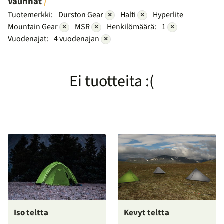
Valinnat
Tuotemerkki:
Durston Gear
×
Halti
×
Hyperlite
Mountain Gear
×
MSR
×
Henkilömäärä:
1
×
Vuodenajat:
4 vuodenajan
×
Ei tuotteita :(
Iso teltta
Kevyt teltta