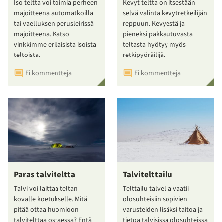
Iso teltta voi toimia perheen
Kevyt teltta on itsestään
majoitteena automatkoilla
selvä valinta kevytretkeilijän
tai vaelluksen perusleirissä
reppuun. Kevyestä ja
majoitteena. Katso
pieneksi pakkautuvasta
vinkkimme erilaisista isoista
teltasta hyötyy myös
teltoista.
retkipyöräilijä.
Ei kommentteja
Ei kommentteja
Paras talviteltta
Talvitelttailu
Talvi voi laittaa teltan
Telttailu talvella vaatii
kovalle koetukselle. Mitä
olosuhteisiin sopivien
pitää ottaa huomioon
varusteiden lisäksi taitoa ja
talvitelttaa ostaessa? Entä
tietoa talvisissa olosuhteissa