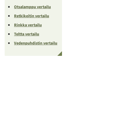
Otsalamppu vertailu
Retkikeitin vertailu
Rinkka vertailu
Teltta vertailu
Vedenpuhdistin vertailu