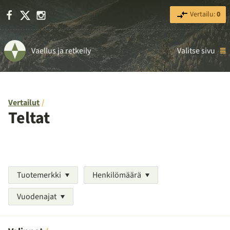
Facebook
X
Instagram
Vertailu:
0
Vaellus ja retkeily
Valitse sivu
Vertailut
Teltat
Tuotemerkki
Henkilömäärä
Vuodenajat