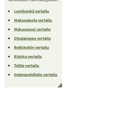
Lumikenkä vertailu
Makuualusta vertailu
Makuupussi vertailu
Otsalamppu vertailu
Retkikeitin vertailu
Rinkka vertailu
Teltta vertailu
Vedenpuhdistin vertailu