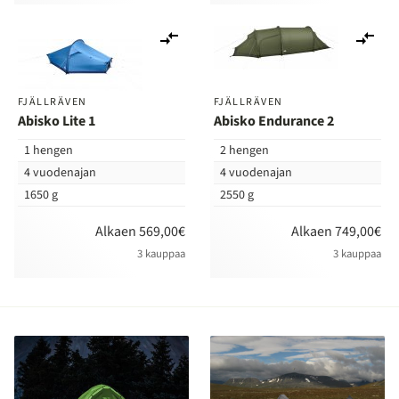
Lisää
Lis
vertailuun
ver
FJÄLLRÄVEN
FJÄLLRÄVEN
Abisko Lite 1
Abisko Endurance 2
1 hengen
2 hengen
4 vuodenajan
4 vuodenajan
1650 g
2550 g
Alkaen 569,00€
Alkaen 749,00€
3 kauppaa
3 kauppaa