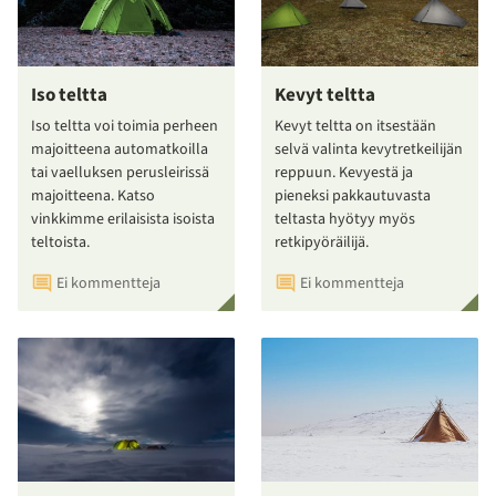
Iso teltta
Kevyt teltta
Iso teltta voi toimia perheen
Kevyt teltta on itsestään
majoitteena automatkoilla
selvä valinta kevytretkeilijän
tai vaelluksen perusleirissä
reppuun. Kevyestä ja
majoitteena. Katso
pieneksi pakkautuvasta
vinkkimme erilaisista isoista
teltasta hyötyy myös
teltoista.
retkipyöräilijä.
Ei kommentteja
Ei kommentteja