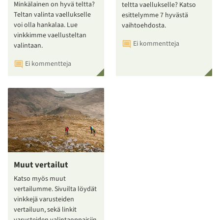
Minkälainen on hyvä teltta?
teltta vaellukselle? Katso
Teltan valinta vaellukselle
esittelymme 7 hyvästä
voi olla hankalaa. Lue
vaihtoehdosta.
vinkkimme vaellusteltan
Ei kommentteja
valintaan.
Ei kommentteja
Muut vertailut
Katso myös muut
vertailumme. Sivuilta löydät
vinkkejä varusteiden
vertailuun, sekä linkit
varusteiden valintaoppaisiin.