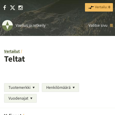
Facebook
X
Instagram
Vertailu:
0
Vaellus ja retkeily
Valitse sivu
Vertailut
Teltat
Tuotemerkki
Henkilömäärä
Vuodenajat