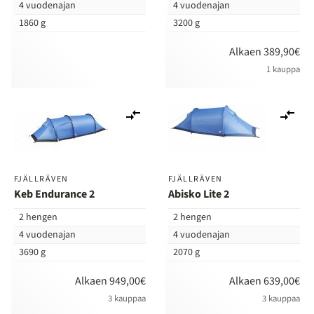
4 vuodenajan
4 vuodenajan
1860 g
3200 g
Alkaen 389,90€
1 kauppa
Lisää
Lis
vertailuun
ver
FJÄLLRÄVEN
FJÄLLRÄVEN
Keb Endurance 2
Abisko Lite 2
2 hengen
2 hengen
4 vuodenajan
4 vuodenajan
3690 g
2070 g
Alkaen 949,00€
Alkaen 639,00€
3 kauppaa
3 kauppaa