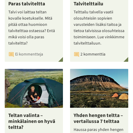
Paras talviteltta
Talvitelttailu
Talvi voi laittaa teltan
Telttailu talvella vaatii
kovalle koetukselle. Mitä
olosuhteisiin sopivien
pitää ottaa huomioon
varusteiden lisäksi taitoa ja
talvitelttaa ostaessa? Entä
tietoa talvisissa olosuhteissa
mikä voisi olla paras
toimimiseen. Lue vinkkimme
talviteltta?
talvitelttailuun.
Ei kommentteja
2 kommenttia
Teltan valinta –
Yhden hengen teltta –
minkälainen on hyvä
vertailussa 7 telttaa
teltta?
Haussa paras yhden hengen