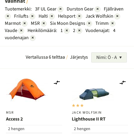
Valinnat
Tuotemerkki:
3F UL Gear
×
Durston Gear
×
Fjällräven
×
Frilufts
×
Halti
×
Helsport
×
Jack Wolfskin
×
Marmot
×
MSR
×
Six Moon Designs
×
Trimm
×
Vaude
×
Henkilömäärä:
1
×
2
×
Vuodenajat:
4
vuodenajan
×
Vertailussa 6 telttaa
Järjestys
Nimi: Ö - A
Lisää
Lis
vertailuun
ver
MSR
JACK WOLFSKIN
Access 2
Lighthouse II RT
2 hengen
2 hengen