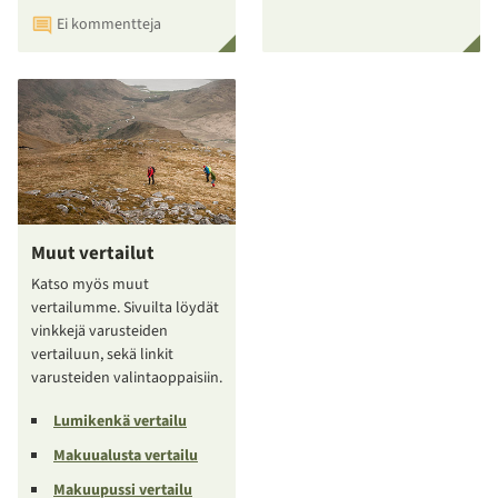
Ei kommentteja
Muut vertailut
Katso myös muut
vertailumme. Sivuilta löydät
vinkkejä varusteiden
vertailuun, sekä linkit
varusteiden valintaoppaisiin.
Lumikenkä vertailu
Makuualusta vertailu
Makuupussi vertailu