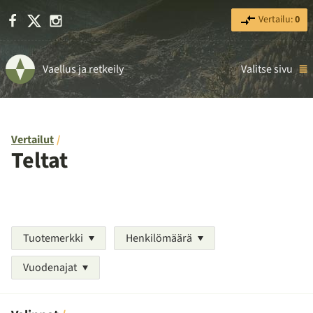
Facebook
X
Instagram
Vertailu:
0
Vaellus ja retkeily
Valitse sivu
Vertailut
Teltat
Tuotemerkki
Henkilömäärä
Vuodenajat