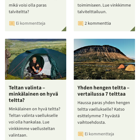
mikä voisi olla paras
toimimiseen. Lue vinkkimme
talviteltta?
talvitelttailuun.
Ei kommentteja
2 kommenttia
Teltan valinta –
Yhden hengen teltta –
minkälainen on hyvä
vertailussa 7 telttaa
teltta?
Haussa paras yhden hengen
Minkälainen on hyvä teltta?
teltta vaellukselle? Katso
Teltan valinta vaellukselle
esittelymme 7 hyvästä
voi olla hankalaa. Lue
vaihtoehdosta.
vinkkimme vaellusteltan
Ei kommentteja
valintaan.