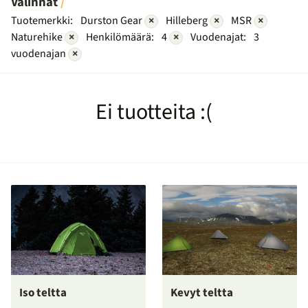
Valinnat
Tuotemerkki:
Durston Gear
×
Hilleberg
×
MSR
×
Naturehike
×
Henkilömäärä:
4
×
Vuodenajat:
3
vuodenajan
×
Ei tuotteita :(
Iso teltta
Kevyt teltta