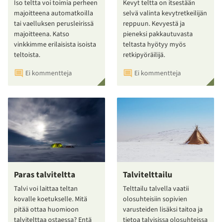
Iso teltta voi toimia perheen
Kevyt teltta on itsestään
majoitteena automatkoilla
selvä valinta kevytretkeilijän
tai vaelluksen perusleirissä
reppuun. Kevyestä ja
majoitteena. Katso
pieneksi pakkautuvasta
vinkkimme erilaisista isoista
teltasta hyötyy myös
teltoista.
retkipyöräilijä.
Ei kommentteja
Ei kommentteja
Paras talviteltta
Talvitelttailu
Talvi voi laittaa teltan
Telttailu talvella vaatii
kovalle koetukselle. Mitä
olosuhteisiin sopivien
pitää ottaa huomioon
varusteiden lisäksi taitoa ja
talvitelttaa ostaessa? Entä
tietoa talvisissa olosuhteissa