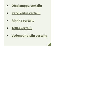
Otsalamppu vertailu
Retkikeitin vertailu
Rinkka vertailu
Teltta vertailu
Vedenpuhdistin vertailu