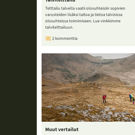
Talvitelttailu
Telttailu talvella vaatii olosuhteisiin sopivien
varusteiden lisäksi taitoa ja tietoa talvisissa
olosuhteissa toimimiseen. Lue vinkkimme
talvitelttailuun.
2 kommenttia
Muut vertailut