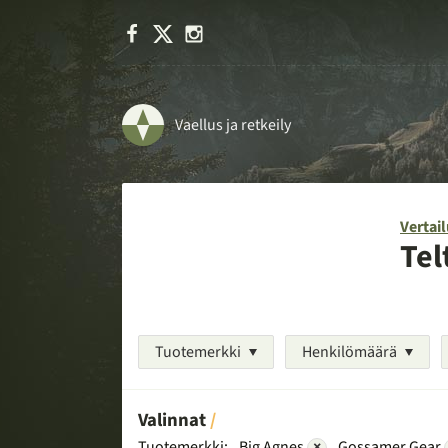
Facebook
X
Instagram
Vaellus ja retkeily
Vertail
Tel
Tuotemerkki
Henkilömäärä
Valinnat
Tuotemerkki:
Big Agnes
×
Gossamer Gear