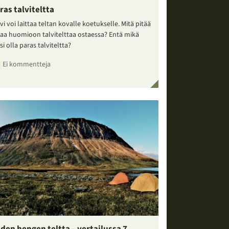
ras talviteltta
vi voi laittaa teltan kovalle koetukselle. Mitä pitää
taa huomioon talvitelttaa ostaessa? Entä mikä
si olla paras talviteltta?
Ei kommentteja