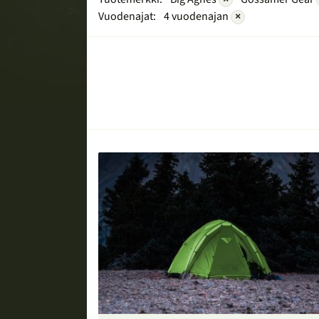
Vuodenajat:
4 vuodenajan
×