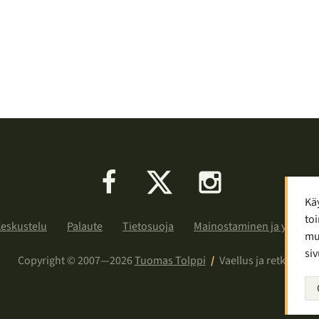
Facebook
X
Instagram
Kä
toi
eskustelu
Palaute
Tietosuoja
Mainostaminen ja yhteist
muu
siv
Copyright © 2007—2026
Tuomas Tolppi
/
Vaellus ja retkeily