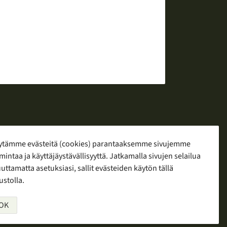
ytämme evästeitä (cookies) parantaaksemme sivujemme
mintaa ja käyttäjäystävällisyyttä. Jatkamalla sivujen selailua
yö
ttamatta asetuksiasi, sallit evästeiden käytön tällä
ustolla.
OK