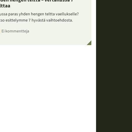
den hengen teltta – vertailussa 7
lttaa
ussa paras yhden hengen teltta vaellukselle?
tso esittelymme 7 hyvästä vaihtoehdosta.
Ei kommentteja