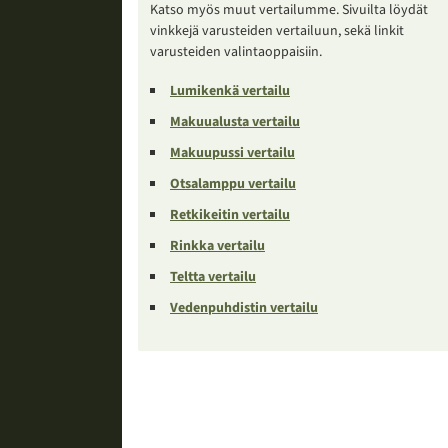
Katso myös muut vertailumme. Sivuilta löydät
vinkkejä varusteiden vertailuun, sekä linkit
varusteiden valintaoppaisiin.
Lumikenkä vertailu
Makuualusta vertailu
Makuupussi vertailu
Otsalamppu vertailu
Retkikeitin vertailu
Rinkka vertailu
Teltta vertailu
Vedenpuhdistin vertailu