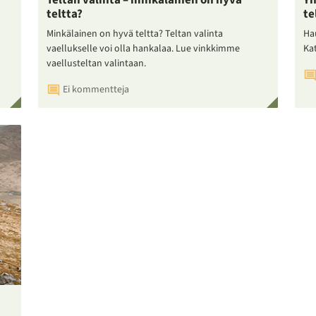
Teltan valinta – minkälainen on hyvä
Yh
teltta?
te
Minkälainen on hyvä teltta? Teltan valinta
Ha
vaellukselle voi olla hankalaa. Lue vinkkimme
Ka
vaellusteltan valintaan.
Ei kommentteja