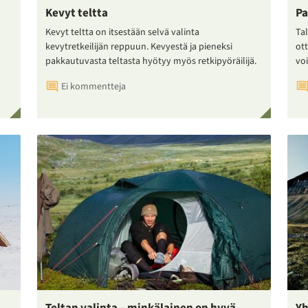
Kevyt teltta
Pa
Kevyt teltta on itsestään selvä valinta
Tal
kevytretkeilijän reppuun. Kevyestä ja pieneksi
ot
pakkautuvasta teltasta hyötyy myös retkipyöräilijä.
voi
Ei kommentteja