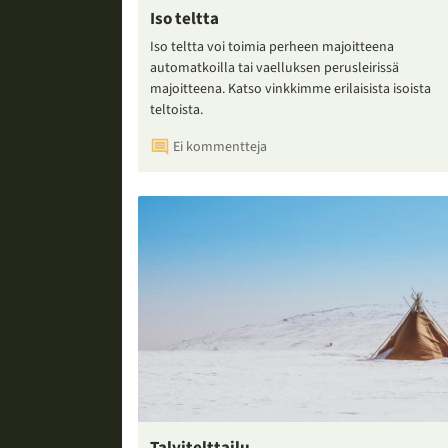
Iso teltta
Iso teltta voi toimia perheen majoitteena
automatkoilla tai vaelluksen perusleirissä
majoitteena. Katso vinkkimme erilaisista isoista
teltoista.
Ei kommentteja