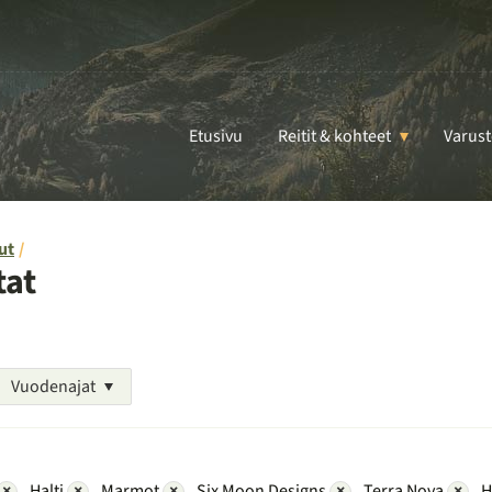
Etusivu
Reitit & kohteet
Varust
ut
tat
Vuodenajat
×
Halti
×
Marmot
×
Six Moon Designs
×
Terra Nova
×
H