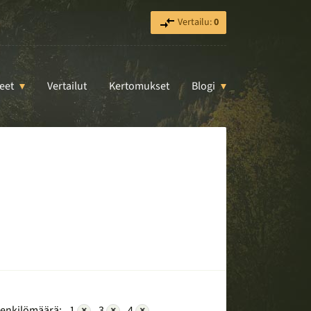
Vertailu:
0
eet
Vertailut
Kertomukset
Blogi
enkilömäärä:
1
×
3
×
4
×