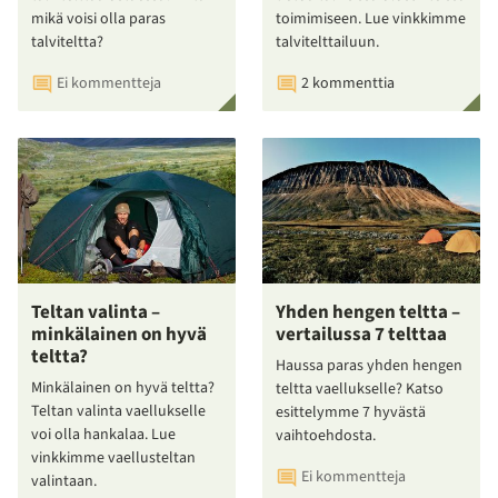
mikä voisi olla paras
toimimiseen. Lue vinkkimme
talviteltta?
talvitelttailuun.
Ei kommentteja
2 kommenttia
Teltan valinta –
Yhden hengen teltta –
minkälainen on hyvä
vertailussa 7 telttaa
teltta?
Haussa paras yhden hengen
Minkälainen on hyvä teltta?
teltta vaellukselle? Katso
Teltan valinta vaellukselle
esittelymme 7 hyvästä
voi olla hankalaa. Lue
vaihtoehdosta.
vinkkimme vaellusteltan
Ei kommentteja
valintaan.