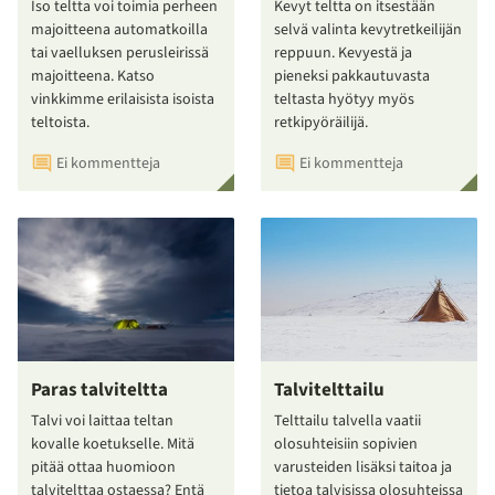
Iso teltta voi toimia perheen
Kevyt teltta on itsestään
majoitteena automatkoilla
selvä valinta kevytretkeilijän
tai vaelluksen perusleirissä
reppuun. Kevyestä ja
majoitteena. Katso
pieneksi pakkautuvasta
vinkkimme erilaisista isoista
teltasta hyötyy myös
teltoista.
retkipyöräilijä.
Ei kommentteja
Ei kommentteja
Paras talviteltta
Talvitelttailu
Talvi voi laittaa teltan
Telttailu talvella vaatii
kovalle koetukselle. Mitä
olosuhteisiin sopivien
pitää ottaa huomioon
varusteiden lisäksi taitoa ja
talvitelttaa ostaessa? Entä
tietoa talvisissa olosuhteissa