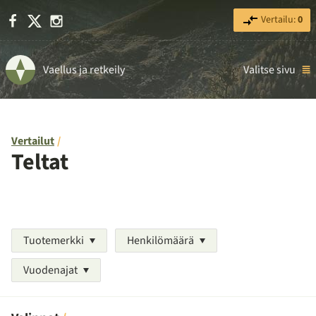
Facebook
X
Instagram
Vertailu:
0
Vaellus ja retkeily
Valitse sivu
Vertailut
Teltat
Tuotemerkki
Henkilömäärä
Vuodenajat