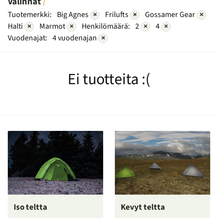
Valinnat
Tuotemerkki:
Big Agnes
×
Frilufts
×
Gossamer Gear
×
Halti
×
Marmot
×
Henkilömäärä:
2
×
4
×
Vuodenajat:
4 vuodenajan
×
Ei tuotteita :(
Iso teltta
Kevyt teltta