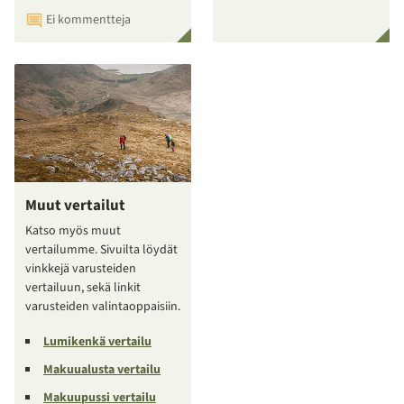
Ei kommentteja
Muut vertailut
Katso myös muut
vertailumme. Sivuilta löydät
vinkkejä varusteiden
vertailuun, sekä linkit
varusteiden valintaoppaisiin.
Lumikenkä vertailu
Makuualusta vertailu
Makuupussi vertailu