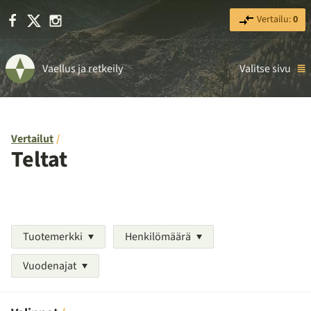
Facebook
X
Instagram
Vertailu:
0
Vaellus ja retkeily
Valitse sivu
Vertailut
Teltat
Tuotemerkki
Henkilömäärä
Vuodenajat