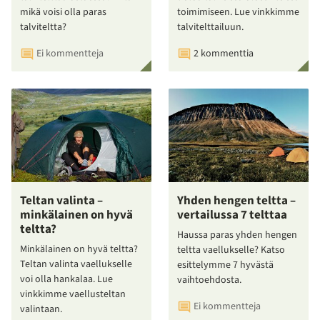
mikä voisi olla paras
toimimiseen. Lue vinkkimme
talviteltta?
talvitelttailuun.
Ei kommentteja
2 kommenttia
Teltan valinta –
Yhden hengen teltta –
minkälainen on hyvä
vertailussa 7 telttaa
teltta?
Haussa paras yhden hengen
Minkälainen on hyvä teltta?
teltta vaellukselle? Katso
Teltan valinta vaellukselle
esittelymme 7 hyvästä
voi olla hankalaa. Lue
vaihtoehdosta.
vinkkimme vaellusteltan
Ei kommentteja
valintaan.