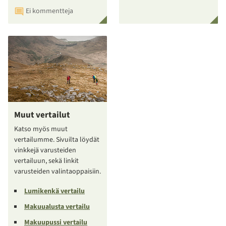
Ei kommentteja
Muut vertailut
Katso myös muut
vertailumme. Sivuilta löydät
vinkkejä varusteiden
vertailuun, sekä linkit
varusteiden valintaoppaisiin.
Lumikenkä vertailu
Makuualusta vertailu
Makuupussi vertailu