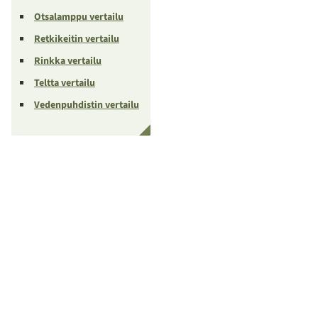
Otsalamppu vertailu
Retkikeitin vertailu
Rinkka vertailu
Teltta vertailu
Vedenpuhdistin vertailu