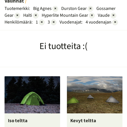
Valinnat
Tuotemerkki:
Big Agnes
×
Durston Gear
×
Gossamer
Gear
×
Halti
×
Hyperlite Mountain Gear
×
Vaude
×
Henkilömäärä:
1
×
3
×
Vuodenajat:
4 vuodenajan
×
Ei tuotteita :(
Iso teltta
Kevyt teltta