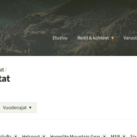
Etusivu
Reitit & kohteet
Varust
ut
tat
Vuodenajat
rilufts
×
Helsport
×
Hyperlite Mountain Gear
×
MSR
×
Six