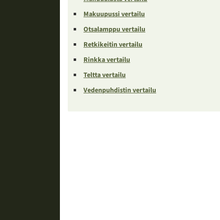
Makuupussi vertailu
Otsalamppu vertailu
Retkikeitin vertailu
Rinkka vertailu
Teltta vertailu
Vedenpuhdistin vertailu