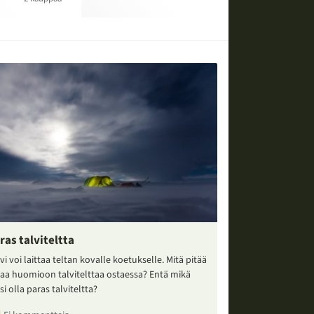
ras talviteltta
vi voi laittaa teltan kovalle koetukselle. Mitä pitää
taa huomioon talvitelttaa ostaessa? Entä mikä
si olla paras talviteltta?