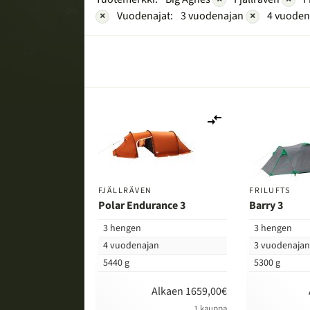
×
Vuodenajat:
3 vuodenajan
×
4 vuoden
Lisää
vertailuun
FJÄLLRÄVEN
FRILUFTS
Polar Endurance 3
Barry 3
3 hengen
3 hengen
4 vuodenajan
3 vuodenaja
5440 g
5300 g
Alkaen 1659,00€
1 kauppa