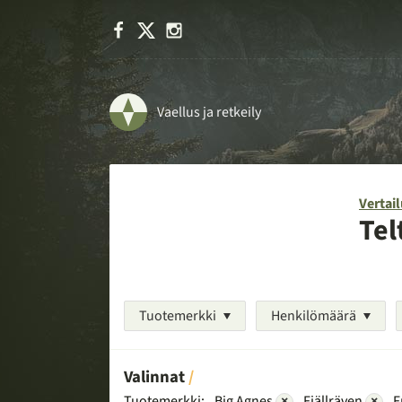
Facebook
X
Instagram
Vaellus ja retkeily
Vertail
Tel
Tuotemerkki
Henkilömäärä
Valinnat
Tuotemerkki:
Big Agnes
×
Fjällräven
×
F