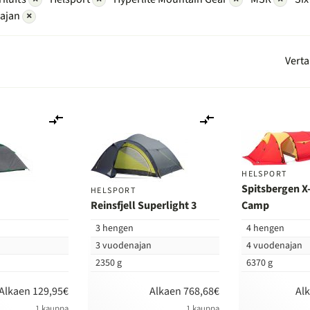
ajan
×
Verta
Lisää
Lisää
vertailuun
vertailuun
HELSPORT
Spitsbergen X
HELSPORT
Reinsfjell Superlight 3
Camp
3 hengen
4 hengen
n
3 vuodenajan
4 vuodenajan
2350 g
6370 g
Alkaen 129,95€
Alkaen 768,68€
Al
1 kauppa
1 kauppa