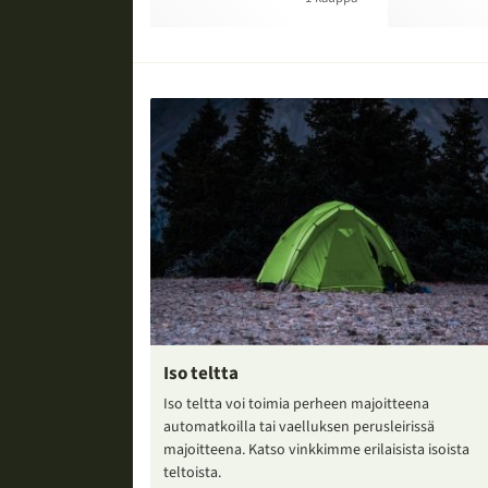
Iso teltta
Iso teltta voi toimia perheen majoitteena
automatkoilla tai vaelluksen perusleirissä
majoitteena. Katso vinkkimme erilaisista isoista
teltoista.