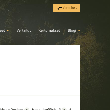
Vertailu:
0
eet
Vertailut
Kertomukset
Blogi
 Moon Designs
×
Henkilömäärä:
3
×
4