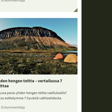
Ei kommentteja
den hengen teltta – vertailussa 7
lttaa
ussa paras yhden hengen teltta vaellukselle?
tso esittelymme 7 hyvästä vaihtoehdosta.
Ei kommentteja