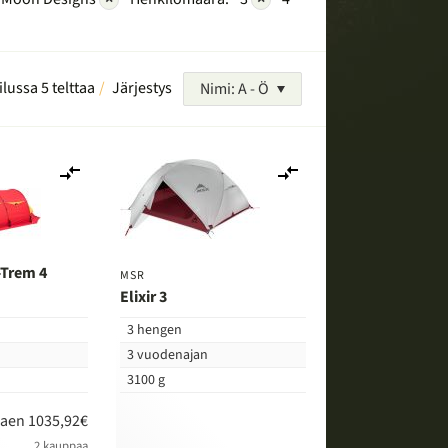
ilussa 5 telttaa
Järjestys
Nimi: A - Ö
Lisää
Lisää
vertailuun
vertailuun
-Trem 4
MSR
Elixir 3
3 hengen
3 vuodenajan
3100 g
kaen 1035,92€
2 kauppaa