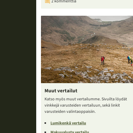
2 kommenttia
Muut vertailut
Katso myös muut vertailumme. Sivuilta löydät
vinkkejä varusteiden vertailuun, sekä linkit
varusteiden valintaoppaisiin.
Lumikenkä vertailu
Makuualusta vertailu