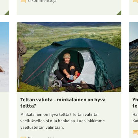
Ei kommentteja
Teltan valinta – minkälainen on hyvä
Yh
teltta?
te
Minkälainen on hyvä teltta? Teltan valinta
Ha
vaellukselle voi olla hankalaa. Lue vinkkimme
Ka
vaellusteltan valintaan.