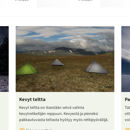
Kevyt teltta
Pa
Kevyt teltta on itsestään selvä valinta
Tal
kevytretkeilijän reppuun. Kevyestä ja pieneksi
ot
pakkautuvasta teltasta hyötyy myös retkipyöräilijä.
voi