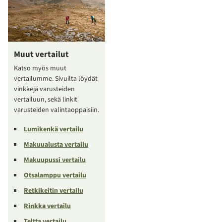
Muut vertailut
Katso myös muut
vertailumme. Sivuilta löydät
vinkkejä varusteiden
vertailuun, sekä linkit
varusteiden valintaoppaisiin.
Lumikenkä vertailu
Makuualusta vertailu
Makuupussi vertailu
Otsalamppu vertailu
Retkikeitin vertailu
Rinkka vertailu
Teltta vertailu