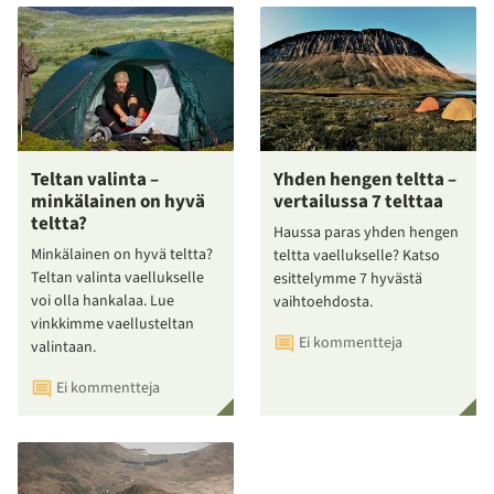
Teltan valinta –
Yhden hengen teltta –
minkälainen on hyvä
vertailussa 7 telttaa
teltta?
Haussa paras yhden hengen
Minkälainen on hyvä teltta?
teltta vaellukselle? Katso
Teltan valinta vaellukselle
esittelymme 7 hyvästä
voi olla hankalaa. Lue
vaihtoehdosta.
vinkkimme vaellusteltan
Ei kommentteja
valintaan.
Ei kommentteja