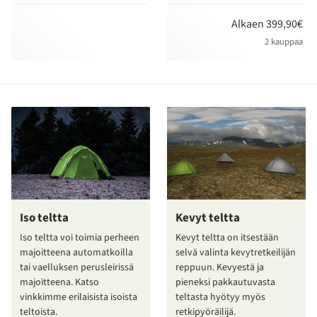
Alkaen 399,90€
2 kauppaa
Iso teltta
Kevyt teltta
Iso teltta voi toimia perheen
Kevyt teltta on itsestään
majoitteena automatkoilla
selvä valinta kevytretkeilijän
tai vaelluksen perusleirissä
reppuun. Kevyestä ja
majoitteena. Katso
pieneksi pakkautuvasta
vinkkimme erilaisista isoista
teltasta hyötyy myös
teltoista.
retkipyöräilijä.