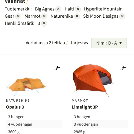
Valinnat
Tuotemerkki:
Big Agnes
×
Halti
×
Hyperlite Mountain
Gear
×
Marmot
×
Naturehike
×
Six Moon Designs
×
Henkilömäärä:
3
×
Vertailussa 2 telttaa
Järjestys
Nimi: Ö - A
Lisää
Lis
vertailuun
ver
NATUREHIKE
MARMOT
Opalus 3
Limelight 3P
3 hengen
3 hengen
4 vuodenajan
3 vuodenajan
3600 g
2985 g