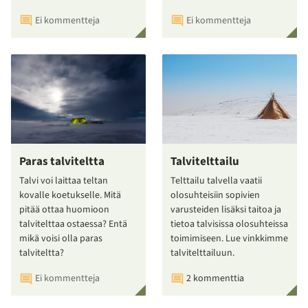
Ei kommentteja
Ei kommentteja
Paras talviteltta
Talvitelttailu
Talvi voi laittaa teltan
Telttailu talvella vaatii
kovalle koetukselle. Mitä
olosuhteisiin sopivien
pitää ottaa huomioon
varusteiden lisäksi taitoa ja
talvitelttaa ostaessa? Entä
tietoa talvisissa olosuhteissa
mikä voisi olla paras
toimimiseen. Lue vinkkimme
talviteltta?
talvitelttailuun.
Ei kommentteja
2 kommenttia