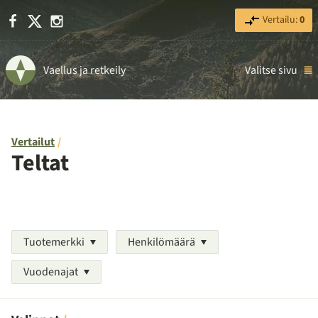
Facebook
X
Instagram
Vertailu:
0
Vaellus ja retkeily
Valitse sivu
Vertailut
Teltat
Tuotemerkki
Henkilömäärä
Vuodenajat