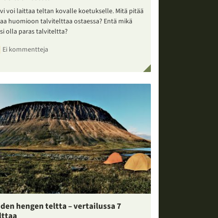
vi voi laittaa teltan kovalle koetukselle. Mitä pitää
taa huomioon talvitelttaa ostaessa? Entä mikä
si olla paras talviteltta?
Ei kommentteja
den hengen teltta – vertailussa 7
lttaa