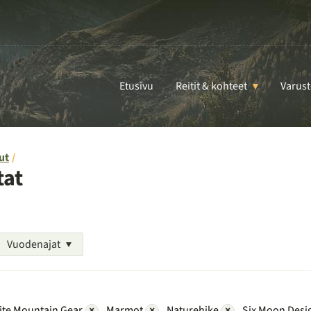
Etusivu
Reitit & kohteet
Varust
ut
tat
Vuodenajat
ite Mountain Gear
×
Marmot
×
Naturehike
×
Six Moon Desi