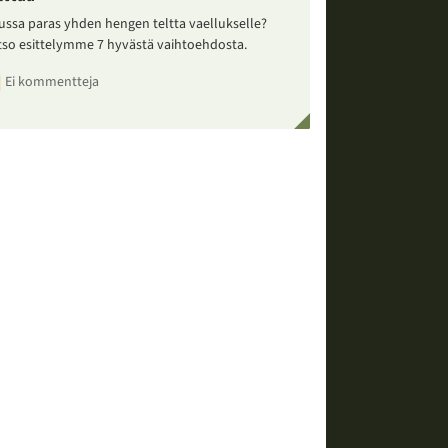
ussa paras yhden hengen teltta vaellukselle?
tso esittelymme 7 hyvästä vaihtoehdosta.
Ei kommentteja