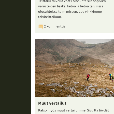
Telttailu talvella vaatii olosuhteisiin sopivien
varusteiden lisäksi taitoa ja tietoa talvisissa
olosuhteissa toimimiseen. Lue vinkkimme
talvitelttailuun.
2 kommenttia
Muut vertailut
Katso myös muut vertailumme. Sivuilta löydät