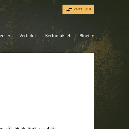
Vertailu:
0
eet
Vertailut
Kertomukset
Blogi
gns
×
Henkilömäärä:
4
×