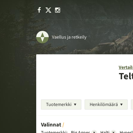
Facebook
X
Instagram
Vaellus ja retkeily
Vertail
Tel
Tuotemerkki
Henkilömäärä
Valinnat
Tuotemerkki:
Big Agnes
×
Halti
×
Hyperl