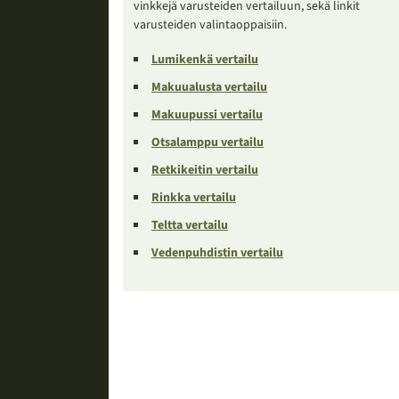
vinkkejä varusteiden vertailuun, sekä linkit
varusteiden valintaoppaisiin.
Lumikenkä vertailu
Makuualusta vertailu
Makuupussi vertailu
Otsalamppu vertailu
Retkikeitin vertailu
Rinkka vertailu
Teltta vertailu
Vedenpuhdistin vertailu