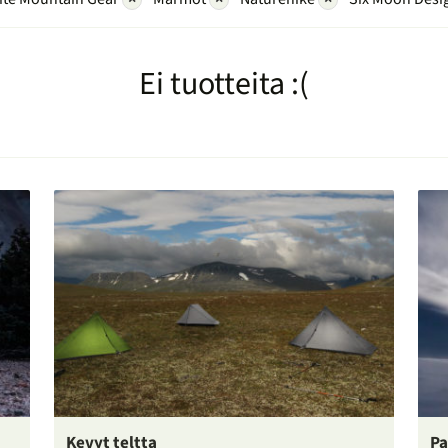
Ei tuotteita :(
Kevyt teltta
Pa