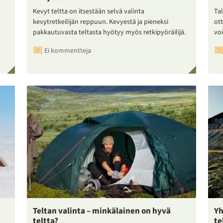
Kevyt teltta on itsestään selvä valinta
Tal
kevytretkeilijän reppuun. Kevyestä ja pieneksi
ot
pakkautuvasta teltasta hyötyy myös retkipyöräilijä.
voi
Ei kommentteja
Teltan valinta – minkälainen on hyvä
Yh
teltta?
te