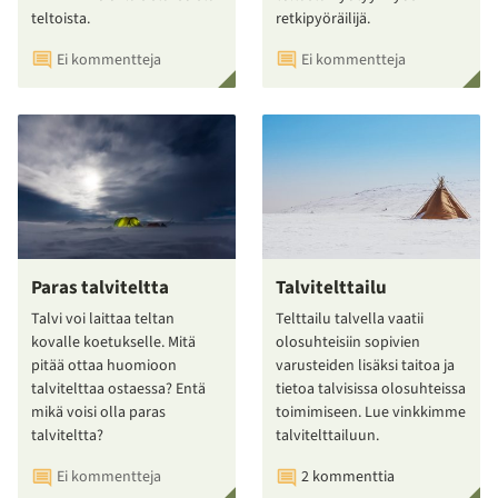
teltoista.
retkipyöräilijä.
Ei kommentteja
Ei kommentteja
Paras talviteltta
Talvitelttailu
Talvi voi laittaa teltan
Telttailu talvella vaatii
kovalle koetukselle. Mitä
olosuhteisiin sopivien
pitää ottaa huomioon
varusteiden lisäksi taitoa ja
talvitelttaa ostaessa? Entä
tietoa talvisissa olosuhteissa
mikä voisi olla paras
toimimiseen. Lue vinkkimme
talviteltta?
talvitelttailuun.
Ei kommentteja
2 kommenttia