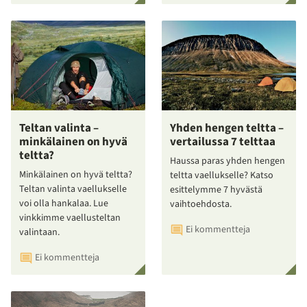
Teltan valinta –
Yhden hengen teltta –
minkälainen on hyvä
vertailussa 7 telttaa
teltta?
Haussa paras yhden hengen
Minkälainen on hyvä teltta?
teltta vaellukselle? Katso
Teltan valinta vaellukselle
esittelymme 7 hyvästä
voi olla hankalaa. Lue
vaihtoehdosta.
vinkkimme vaellusteltan
Ei kommentteja
valintaan.
Ei kommentteja