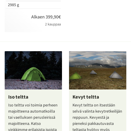
2985 g
Alkaen 399,90€
2 kauppaa
Iso teltta
Kevyt teltta
Iso teltta voi toimia perheen
Kevyt teltta on itsestään
majoitteena automatkoilla
selvä valinta kevytretkeilijän
tai vaelluksen perusleirissä
reppuun. Kevyestä ja
majoitteena. Katso
pieneksi pakkautuvasta
vinkkimme erilaisista isoista
teltasta hyötyy myös