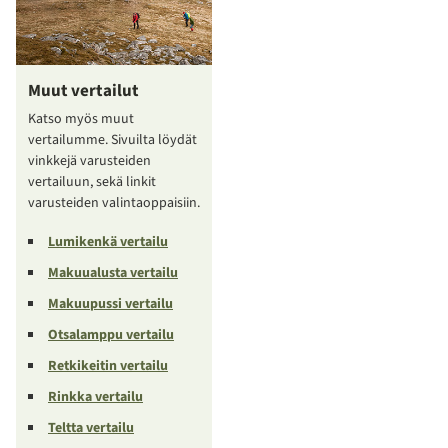
Muut vertailut
Katso myös muut
vertailumme. Sivuilta löydät
vinkkejä varusteiden
vertailuun, sekä linkit
varusteiden valintaoppaisiin.
Lumikenkä vertailu
Makuualusta vertailu
Makuupussi vertailu
Otsalamppu vertailu
Retkikeitin vertailu
Rinkka vertailu
Teltta vertailu