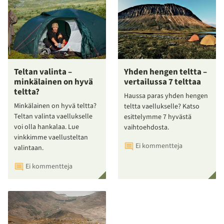
Teltan valinta –
Yhden hengen teltta –
minkälainen on hyvä
vertailussa 7 telttaa
teltta?
Haussa paras yhden hengen
Minkälainen on hyvä teltta?
teltta vaellukselle? Katso
Teltan valinta vaellukselle
esittelymme 7 hyvästä
voi olla hankalaa. Lue
vaihtoehdosta.
vinkkimme vaellusteltan
Ei kommentteja
valintaan.
Ei kommentteja