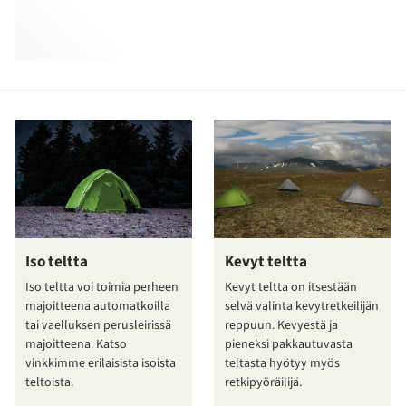
Iso teltta
Kevyt teltta
Iso teltta voi toimia perheen
Kevyt teltta on itsestään
majoitteena automatkoilla
selvä valinta kevytretkeilijän
tai vaelluksen perusleirissä
reppuun. Kevyestä ja
majoitteena. Katso
pieneksi pakkautuvasta
vinkkimme erilaisista isoista
teltasta hyötyy myös
teltoista.
retkipyöräilijä.