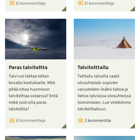
Ei kommentteja
Ei kommentteja
Paras talviteltta
Talvitelttailu
Talvi voi laittaa teltan
Telttailu talvella vaatii
kovalle koetukselle. Mitä
olosuhteisiin sopivien
pitää ottaa huomioon
varusteiden lisäksi taitoa ja
talvitelttaa ostaessa? Entä
tietoa talvisissa olosuhteissa
mikä voisi olla paras
toimimiseen. Lue vinkkimme
talviteltta?
talvitelttailuun.
Ei kommentteja
2 kommenttia