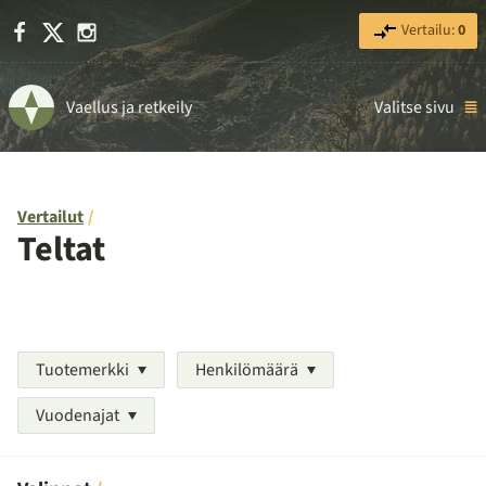
Facebook
X
Instagram
Vertailu:
0
Vaellus ja retkeily
Valitse sivu
Vertailut
Teltat
Tuotemerkki
Henkilömäärä
Vuodenajat