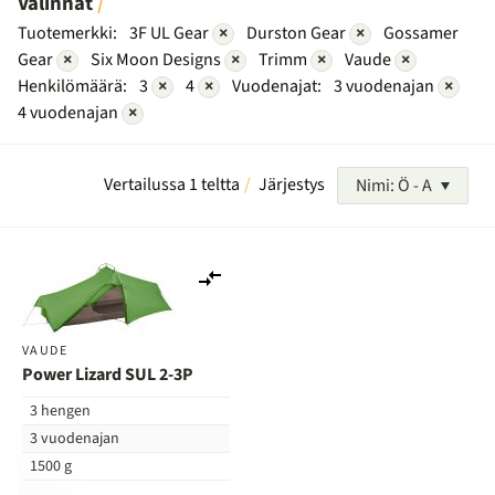
Valinnat
Tuotemerkki:
3F UL Gear
×
Durston Gear
×
Gossamer
Gear
×
Six Moon Designs
×
Trimm
×
Vaude
×
Henkilömäärä:
3
×
4
×
Vuodenajat:
3 vuodenajan
×
4 vuodenajan
×
Vertailussa 1 teltta
Järjestys
Nimi: Ö - A
Lisää
vertailuun
VAUDE
Power Lizard SUL 2-3P
3 hengen
3 vuodenajan
1500 g