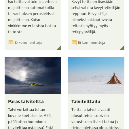
Iso teltta voi toimia perheen
Kevyt teltta on itsestään
majoitteena automatkoilla
selvä valinta kevytretkeilijän
tai vaelluksen perusleirissä
reppuun. Kevyestä ja
majoitteena. Katso
pieneksi pakkautuvasta
vinkkimme erilaisista isoista
teltasta hyötyy myös
teltoista.
retkipyöräilijä.
Ei kommentteja
Ei kommentteja
Paras talviteltta
Talvitelttailu
Talvi voi laittaa teltan
Telttailu talvella vaatii
kovalle koetukselle. Mitä
olosuhteisiin sopivien
pitää ottaa huomioon
varusteiden lisäksi taitoa ja
talvitelttaa ostaessa? Entä
tietoa talvisissa olosuhteissa