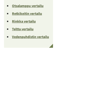
Otsalamppu vertailu
Retkikeitin vertailu
Rinkka vertailu
Teltta vertailu
Vedenpuhdistin vertailu