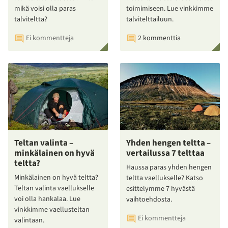
mikä voisi olla paras
toimimiseen. Lue vinkkimme
talviteltta?
talvitelttailuun.
Ei kommentteja
2 kommenttia
Teltan valinta –
Yhden hengen teltta –
minkälainen on hyvä
vertailussa 7 telttaa
teltta?
Haussa paras yhden hengen
Minkälainen on hyvä teltta?
teltta vaellukselle? Katso
Teltan valinta vaellukselle
esittelymme 7 hyvästä
voi olla hankalaa. Lue
vaihtoehdosta.
vinkkimme vaellusteltan
Ei kommentteja
valintaan.