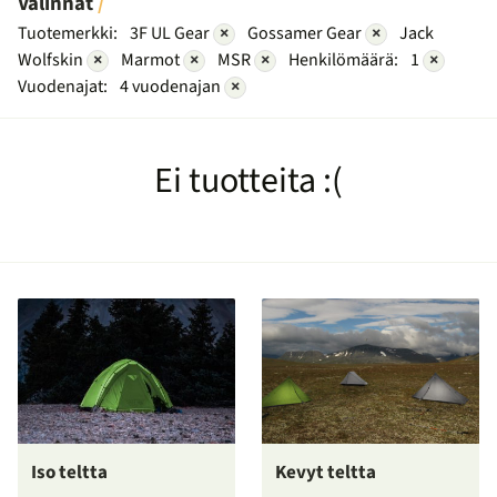
Valinnat
Tuotemerkki:
3F UL Gear
×
Gossamer Gear
×
Jack
Wolfskin
×
Marmot
×
MSR
×
Henkilömäärä:
1
×
Vuodenajat:
4 vuodenajan
×
Ei tuotteita :(
Iso teltta
Kevyt teltta