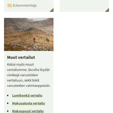
Ei kommentteja
Muut vertailut
Katso myös muut
vertailumme. Sivuilta löydät
vinkkejä varusteiden
vertailuun, sekä linkit
varusteiden valintaoppaisiin.
Lumikenkä vertailu
Makuualusta vertailu
Makuupussi vertailu