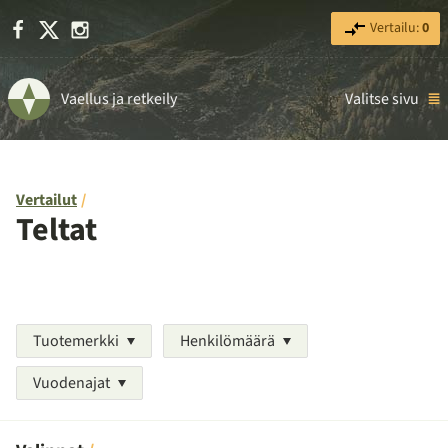
Facebook
X
Instagram
Vertailu:
0
Vaellus ja retkeily
Valitse sivu
Vertailut
Teltat
Tuotemerkki
Henkilömäärä
Vuodenajat