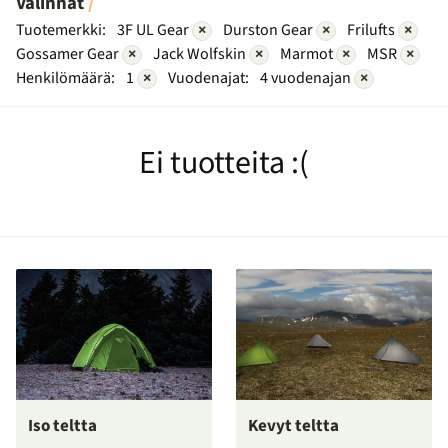
Valinnat
Tuotemerkki:
3F UL Gear
×
Durston Gear
×
Frilufts
×
Gossamer Gear
×
Jack Wolfskin
×
Marmot
×
MSR
×
Henkilömäärä:
1
×
Vuodenajat:
4 vuodenajan
×
Ei tuotteita :(
Iso teltta
Kevyt teltta