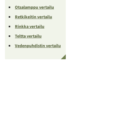
Otsalamppu vertailu
Retkikeitin vertailu
Rinkka vertailu
Teltta vertailu
Vedenpuhdistin vertailu