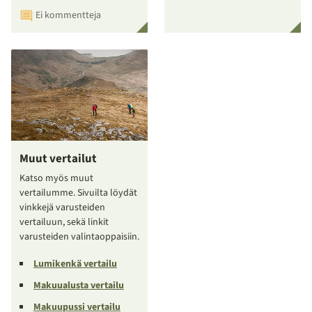
Ei kommentteja
Muut vertailut
Katso myös muut
vertailumme. Sivuilta löydät
vinkkejä varusteiden
vertailuun, sekä linkit
varusteiden valintaoppaisiin.
Lumikenkä vertailu
Makuualusta vertailu
Makuupussi vertailu