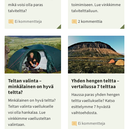
mikä voisi olla paras
toimimiseen. Lue vinkkimme
talviteltta?
talvitelttailuun.
Ei kommentteja
2 kommenttia
Teltan valinta –
Yhden hengen teltta –
minkälainen on hyvä
vertailussa 7 telttaa
teltta?
Haussa paras yhden hengen
Minkälainen on hyvä teltta?
teltta vaellukselle? Katso
Teltan valinta vaellukselle
esittelymme 7 hyvästä
voi olla hankalaa. Lue
vaihtoehdosta.
vinkkimme vaellusteltan
Ei kommentteja
valintaan.