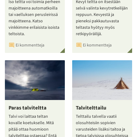
Iso teltta voi toimia perheen
Kevyt teltta on itsestään
majoitteena automatkoilla
selvä valinta kevytretkeilijän
tai vaelluksen perusleirissä
reppuun. Kevyestä ja
majoitteena. Katso
pieneksi pakkautuvasta
vinkkimme erilaisista isoista
teltasta hyötyy myös
teltoista.
retkipyöräilijä.
Ei kommentteja
Ei kommentteja
Paras talviteltta
Talvitelttailu
Talvi voi laittaa teltan
Telttailu talvella vaatii
kovalle koetukselle. Mitä
olosuhteisiin sopivien
pitää ottaa huomioon
varusteiden lisäksi taitoa ja
talvitelttaa ostaessa? Entä
tietoa talvisissa olosuhteissa