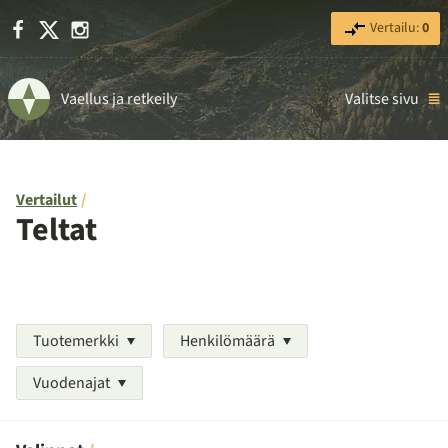
Facebook
X
Instagram
Vertailu:
0
Vaellus ja retkeily
Valitse sivu
Vertailut
Teltat
Tuotemerkki
Henkilömäärä
Vuodenajat