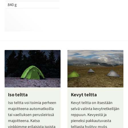
840 g
Iso teltta
Kevyt teltta
Iso teltta voi toimia perheen
Kevyt teltta on itsestään
majoitteena automatkoilla
selvä valinta kevytretkeilijän
tai vaelluksen perusleirissä
reppuun. Kevyestä ja
majoitteena. Katso
pieneksi pakkautuvasta
vinkkimme erilaisista isoista
teltasta hyötyy myös