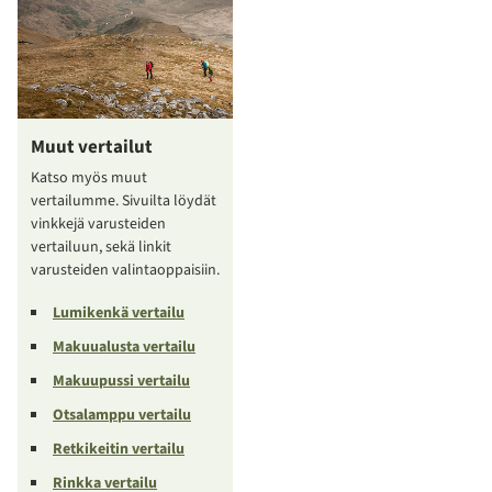
Muut vertailut
Katso myös muut
vertailumme. Sivuilta löydät
vinkkejä varusteiden
vertailuun, sekä linkit
varusteiden valintaoppaisiin.
Lumikenkä vertailu
Makuualusta vertailu
Makuupussi vertailu
Otsalamppu vertailu
Retkikeitin vertailu
Rinkka vertailu