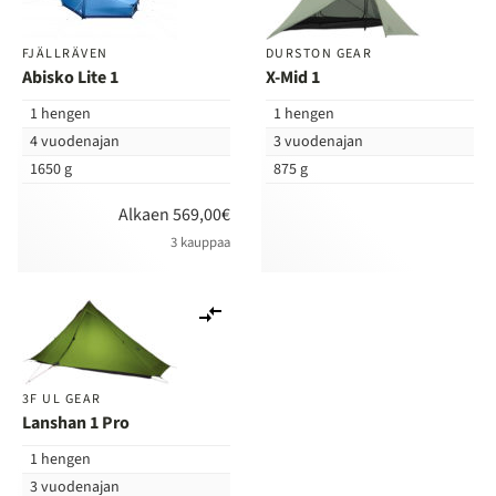
vertailuun
ver
FJÄLLRÄVEN
DURSTON GEAR
Abisko Lite 1
X-Mid 1
1 hengen
1 hengen
4 vuodenajan
3 vuodenajan
1650 g
875 g
Alkaen 569,00€
3 kauppaa
Lisää
vertailuun
3F UL GEAR
Lanshan 1 Pro
1 hengen
3 vuodenajan