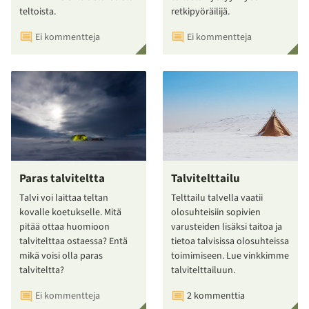
teltoista.
retkipyöräilijä.
Ei kommentteja
Ei kommentteja
Paras talviteltta
Talvitelttailu
Talvi voi laittaa teltan
Telttailu talvella vaatii
kovalle koetukselle. Mitä
olosuhteisiin sopivien
pitää ottaa huomioon
varusteiden lisäksi taitoa ja
talvitelttaa ostaessa? Entä
tietoa talvisissa olosuhteissa
mikä voisi olla paras
toimimiseen. Lue vinkkimme
talviteltta?
talvitelttailuun.
Ei kommentteja
2 kommenttia