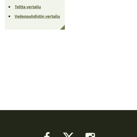
Teltta vertailu
Vedenpuhdistin vertailu
Facebook
X
Instagram