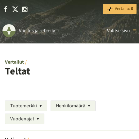
Facebook
X
Instagram
Vertailu:
0
Vaellus ja retkeily
Valitse sivu
Vertailut
Teltat
Tuotemerkki
Henkilömäärä
Vuodenajat