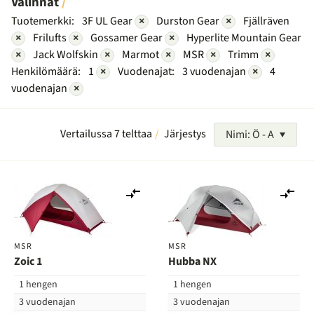
Valinnat
Tuotemerkki:
3F UL Gear
×
Durston Gear
×
Fjällräven
×
Frilufts
×
Gossamer Gear
×
Hyperlite Mountain Gear
×
Jack Wolfskin
×
Marmot
×
MSR
×
Trimm
×
Henkilömäärä:
1
×
Vuodenajat:
3 vuodenajan
×
4
vuodenajan
×
Vertailussa 7 telttaa
Järjestys
Nimi: Ö - A
Lisää
Lis
vertailuun
ver
MSR
MSR
Zoic 1
Hubba NX
1 hengen
1 hengen
3 vuodenajan
3 vuodenajan