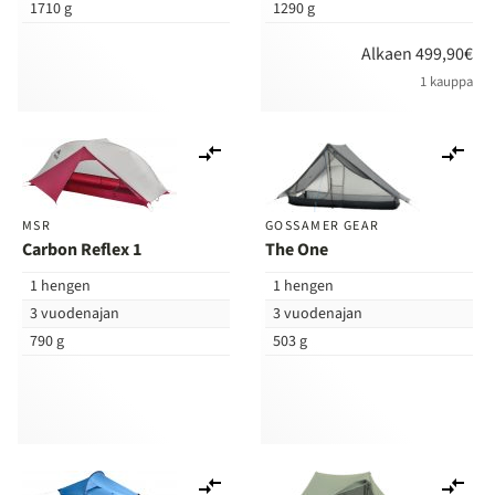
1710 g
1290 g
Alkaen 499,90€
1 kauppa
Lisää
Lis
vertailuun
ver
MSR
GOSSAMER GEAR
Carbon Reflex 1
The One
1 hengen
1 hengen
3 vuodenajan
3 vuodenajan
790 g
503 g
Lisää
Lis