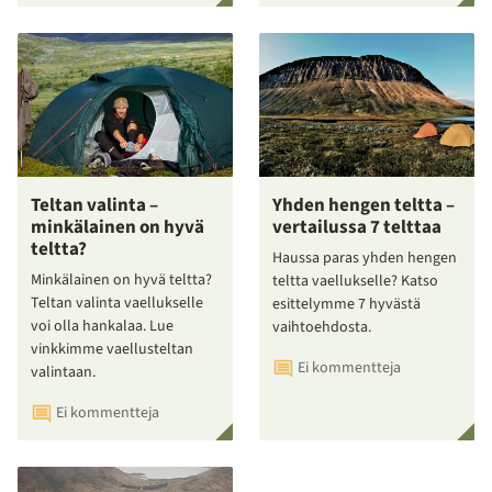
Teltan valinta –
Yhden hengen teltta –
minkälainen on hyvä
vertailussa 7 telttaa
teltta?
Haussa paras yhden hengen
Minkälainen on hyvä teltta?
teltta vaellukselle? Katso
Teltan valinta vaellukselle
esittelymme 7 hyvästä
voi olla hankalaa. Lue
vaihtoehdosta.
vinkkimme vaellusteltan
Ei kommentteja
valintaan.
Ei kommentteja