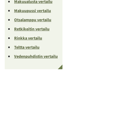
Makuualusta vertailu
Makuupussi vertailu
Otsalamppu vertailu
Retkikeitin vertailu
Rinkka vertailu
Teltta vertailu
Vedenpuhdistin vertailu