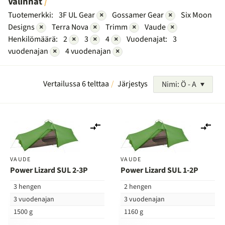
Valinnat
Tuotemerkki:
3F UL Gear
×
Gossamer Gear
×
Six Moon
Designs
×
Terra Nova
×
Trimm
×
Vaude
×
Henkilömäärä:
2
×
3
×
4
×
Vuodenajat:
3
vuodenajan
×
4 vuodenajan
×
Vertailussa 6 telttaa
Järjestys
Nimi: Ö - A
Lisää
Lis
vertailuun
ver
VAUDE
VAUDE
Power Lizard SUL 2-3P
Power Lizard SUL 1-2P
3 hengen
2 hengen
3 vuodenajan
3 vuodenajan
1500 g
1160 g