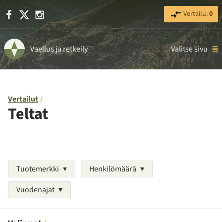
Facebook
X
Instagram
Vertailu:
0
Vaellus ja retkeily
Valitse sivu
Vertailut
Teltat
Tuotemerkki
Henkilömäärä
Vuodenajat