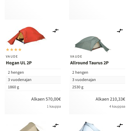
Lisää
Lis
vertailuun
ver
VAUDE
VAUDE
Hogan UL 2P
Allround Taurus 2P
2 hengen
2 hengen
3 vuodenajan
3 vuodenajan
1860 g
2530 g
Alkaen 570,00€
Alkaen 210,33€
1 kauppa
4 kauppaa
Lisää
Lis
vertailuun
ver