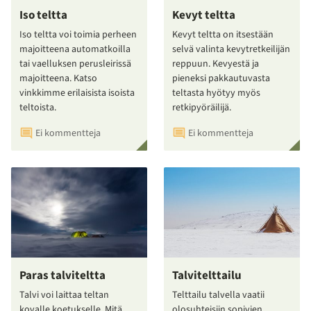
Iso teltta
Kevyt teltta
Iso teltta voi toimia perheen
Kevyt teltta on itsestään
majoitteena automatkoilla
selvä valinta kevytretkeilijän
tai vaelluksen perusleirissä
reppuun. Kevyestä ja
majoitteena. Katso
pieneksi pakkautuvasta
vinkkimme erilaisista isoista
teltasta hyötyy myös
teltoista.
retkipyöräilijä.
Ei kommentteja
Ei kommentteja
Paras talviteltta
Talvitelttailu
Talvi voi laittaa teltan
Telttailu talvella vaatii
kovalle koetukselle. Mitä
olosuhteisiin sopivien