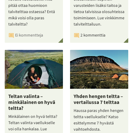
pitää ottaa huomioon
varusteiden lisäksi taitoa ja
talvitelttaa ostaessa? Entä
tietoa talvisissa olosuhteissa
mikä voisi olla paras
toimimiseen. Lue vinkkimme
talviteltta?
talvitelttailuun.
Ei kommentteja
2 kommenttia
Teltan valinta –
Yhden hengen teltta –
minkälainen on hyvä
vertailussa 7 telttaa
teltta?
Haussa paras yhden hengen
Minkälainen on hyvä teltta?
teltta vaellukselle? Katso
Teltan valinta vaellukselle
esittelymme 7 hyvästä
voi olla hankalaa. Lue
vaihtoehdosta.