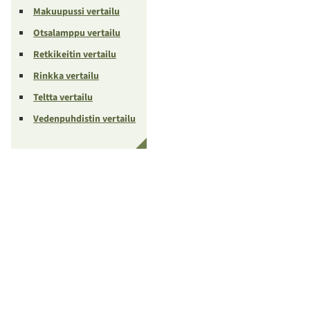
Makuupussi vertailu
Otsalamppu vertailu
Retkikeitin vertailu
Rinkka vertailu
Teltta vertailu
Vedenpuhdistin vertailu