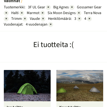
Valinnat
Tuotemerkki:
3F UL Gear
×
Big Agnes
×
Gossamer Gear
×
Halti
×
Marmot
×
Six Moon Designs
×
Terra Nova
×
Trimm
×
Vaude
×
Henkilömäärä:
3
×
4
×
Vuodenajat:
4 vuodenajan
×
Ei tuotteita :(