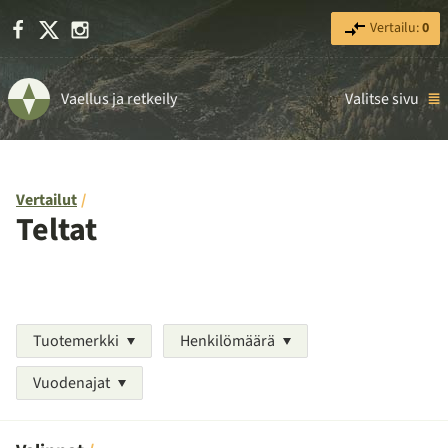
Facebook
X
Instagram
Vertailu:
0
Vaellus ja retkeily
Valitse sivu
Vertailut
Teltat
Tuotemerkki
Henkilömäärä
Vuodenajat