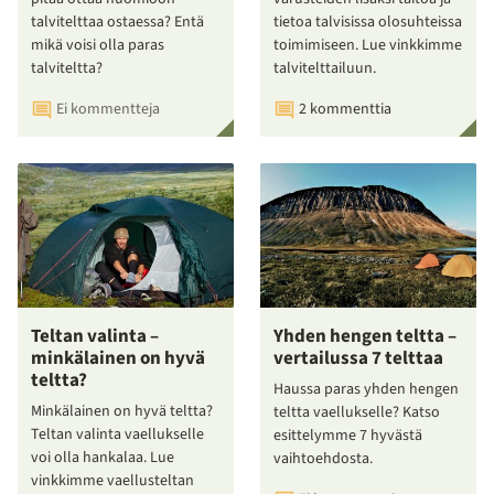
talvitelttaa ostaessa? Entä
tietoa talvisissa olosuhteissa
mikä voisi olla paras
toimimiseen. Lue vinkkimme
talviteltta?
talvitelttailuun.
Ei kommentteja
2 kommenttia
Teltan valinta –
Yhden hengen teltta –
minkälainen on hyvä
vertailussa 7 telttaa
teltta?
Haussa paras yhden hengen
Minkälainen on hyvä teltta?
teltta vaellukselle? Katso
Teltan valinta vaellukselle
esittelymme 7 hyvästä
voi olla hankalaa. Lue
vaihtoehdosta.
vinkkimme vaellusteltan