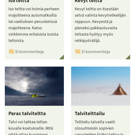
Iso teltta
Kevyt teltta
Iso teltta voi toimia perheen
Kevyt teltta on itsestään
majoitteena automatkoilla
selvä valinta kevytretkeilijän
tai vaelluksen perusleirissä
reppuun. Kevyestä ja
majoitteena. Katso
pieneksi pakkautuvasta
vinkkimme erilaisista isoista
teltasta hyötyy myös
teltoista.
retkipyöräilijä.
Ei kommentteja
Ei kommentteja
Paras talviteltta
Talvitelttailu
Talvi voi laittaa teltan
Telttailu talvella vaatii
kovalle koetukselle. Mitä
olosuhteisiin sopivien
pitää ottaa huomioon
varusteiden lisäksi taitoa ja