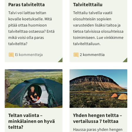
Paras talviteltta
Talvitelttailu
Talvi voi laittaa teltan
Telttailu talvella vaatii
kovalle koetukselle. Mitä
olosuhteisiin sopivien
pitää ottaa huomioon
varusteiden lisäksi taitoa ja
talvitelttaa ostaessa? Entä
tietoa talvisissa olosuhteissa
mikä voisi olla paras
toimimiseen. Lue vinkkimme
talviteltta?
talvitelttailuun.
Ei kommentteja
2 kommenttia
Teltan valinta –
Yhden hengen teltta –
minkälainen on hyvä
vertailussa 7 telttaa
teltta?
Haussa paras yhden hengen