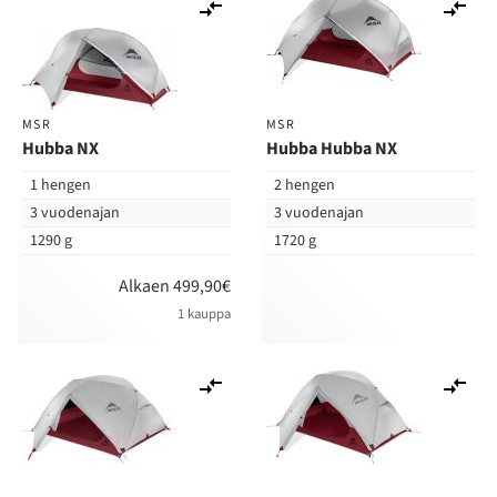
Lisää
Lis
vertailuun
ver
MSR
MSR
Hubba NX
Hubba Hubba NX
1 hengen
2 hengen
3 vuodenajan
3 vuodenajan
1290 g
1720 g
Alkaen 499,90€
1 kauppa
Lisää
Lis
vertailuun
ver