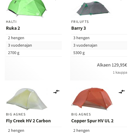
vertailuun
ver
HALTI
FRILUFTS
Ruka 2
Barry 3
2 hengen
3 hengen
3 vuodenajan
3 vuodenajan
2700 g
5300 g
Alkaen 129,95€
1 kauppa
Lisää
Lis
vertailuun
ver
BIG AGNES
BIG AGNES
Fly Creek HV 2 Carbon
Copper Spur HV UL 2
2 hengen
2 hengen