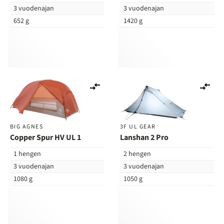
3 vuodenajan
3 vuodenajan
652 g
1420 g
Lisää
Lis
vertailuun
ver
BIG AGNES
3F UL GEAR
Copper Spur HV UL 1
Lanshan 2 Pro
1 hengen
2 hengen
3 vuodenajan
3 vuodenajan
1080 g
1050 g