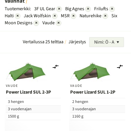
Valinnat
Tuotemerkki:
3F UL Gear
×
Big Agnes
×
Frilufts
×
Halti
×
Jack Wolfskin
×
MSR
×
Naturehike
×
Six
Moon Designs
×
Vaude
×
Vertailussa 25 telttaa
Järjestys
Nimi: Ö - A
Lisää
Lis
vertailuun
ver
VAUDE
VAUDE
Power Lizard SUL 2-3P
Power Lizard SUL 1-2P
3 hengen
2 hengen
3 vuodenajan
3 vuodenajan
1500 g
1160 g