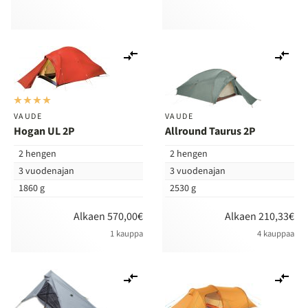
Lisää
Lis
vertailuun
ver
VAUDE
VAUDE
Hogan UL 2P
Allround Taurus 2P
2 hengen
2 hengen
3 vuodenajan
3 vuodenajan
1860 g
2530 g
Alkaen 570,00€
Alkaen 210,33€
1 kauppa
4 kauppaa
Lisää
Lis
vertailuun
ver