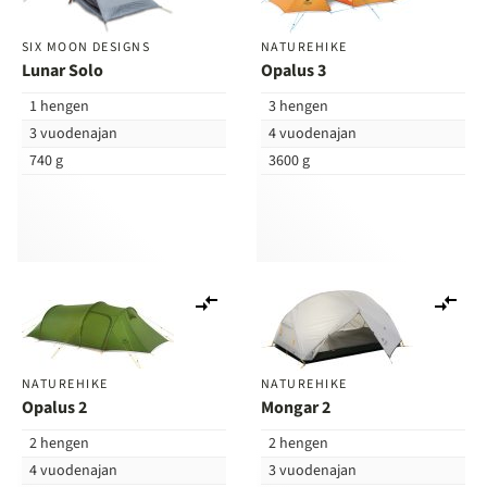
SIX MOON DESIGNS
NATUREHIKE
Lunar Solo
Opalus 3
1 hengen
3 hengen
3 vuodenajan
4 vuodenajan
740 g
3600 g
Lisää
Lis
vertailuun
ver
NATUREHIKE
NATUREHIKE
Opalus 2
Mongar 2
2 hengen
2 hengen
4 vuodenajan
3 vuodenajan