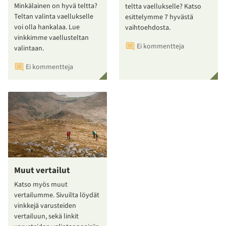
Minkälainen on hyvä teltta?
teltta vaellukselle? Katso
Teltan valinta vaellukselle
esittelymme 7 hyvästä
voi olla hankalaa. Lue
vaihtoehdosta.
vinkkimme vaellusteltan
Ei kommentteja
valintaan.
Ei kommentteja
Muut vertailut
Katso myös muut
vertailumme. Sivuilta löydät
vinkkejä varusteiden
vertailuun, sekä linkit