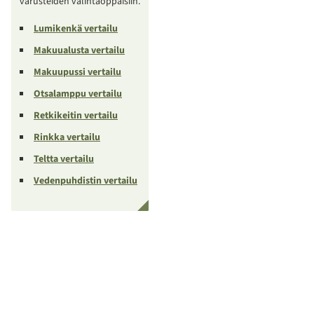
varusteiden valintaoppaisiin.
Lumikenkä vertailu
Makuualusta vertailu
Makuupussi vertailu
Otsalamppu vertailu
Retkikeitin vertailu
Rinkka vertailu
Teltta vertailu
Vedenpuhdistin vertailu