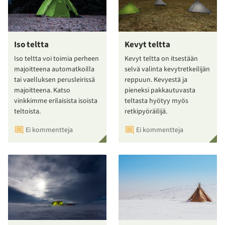
Iso teltta
Kevyt teltta
Iso teltta voi toimia perheen
Kevyt teltta on itsestään
majoitteena automatkoilla
selvä valinta kevytretkeilijän
tai vaelluksen perusleirissä
reppuun. Kevyestä ja
majoitteena. Katso
pieneksi pakkautuvasta
vinkkimme erilaisista isoista
teltasta hyötyy myös
teltoista.
retkipyöräilijä.
Ei kommentteja
Ei kommentteja