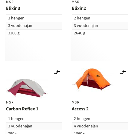
MSR
MSR
Elixir 3
Elixir 2
3 hengen
2 hengen
3 vuodenajan
3 vuodenajan
3100 g
2640 g
Lisää
Lis
vertailuun
ver
MSR
MSR
Carbon Reflex 1
Access 2
1 hengen
2 hengen
3 vuodenajan
4 vuodenajan
790 g
1860 g