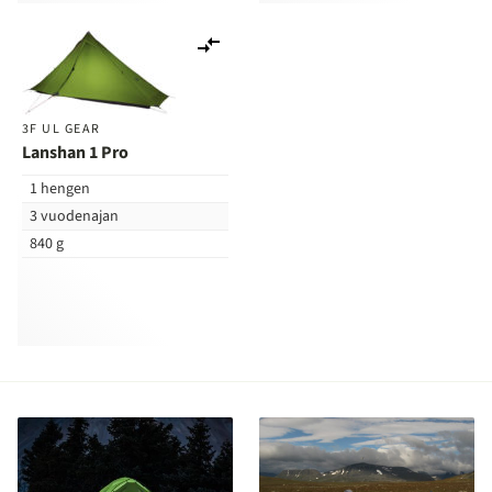
Lisää
vertailuun
3F UL GEAR
Lanshan 1 Pro
1 hengen
3 vuodenajan
840 g