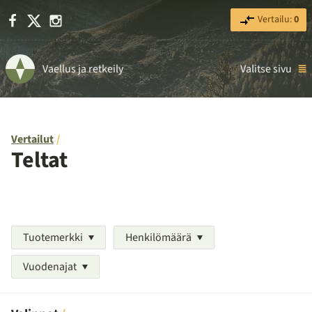
Facebook
X
Instagram
Vertailu:
0
Vaellus ja retkeily
Valitse sivu
Vertailut
Teltat
Tuotemerkki
Henkilömäärä
Vuodenajat