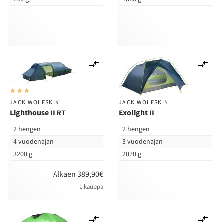
Lisää
Lis
vertailuun
ver
JACK WOLFSKIN
JACK WOLFSKIN
Lighthouse II RT
Exolight II
2 hengen
2 hengen
4 vuodenajan
3 vuodenajan
3200 g
2070 g
Alkaen 389,90€
1 kauppa
Lisää
Lis