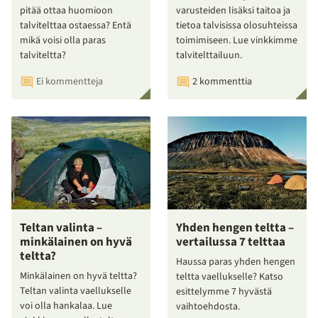
pitää ottaa huomioon
varusteiden lisäksi taitoa ja
talvitelttaa ostaessa? Entä
tietoa talvisissa olosuhteissa
mikä voisi olla paras
toimimiseen. Lue vinkkimme
talviteltta?
talvitelttailuun.
Ei kommentteja
2 kommenttia
Teltan valinta –
Yhden hengen teltta –
minkälainen on hyvä
vertailussa 7 telttaa
teltta?
Haussa paras yhden hengen
Minkälainen on hyvä teltta?
teltta vaellukselle? Katso
Teltan valinta vaellukselle
esittelymme 7 hyvästä
voi olla hankalaa. Lue
vaihtoehdosta.