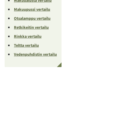
Makuualusta vertailu
Makuupussi vertailu
Otsalamppu vertailu
Retkikeitin vertailu
Rinkka vertailu
Teltta vertailu
Vedenpuhdistin vertailu