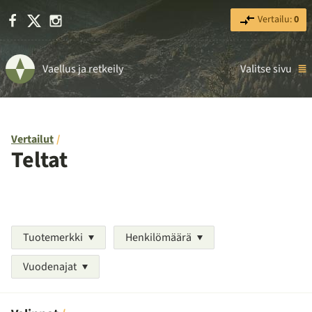
Facebook
X
Instagram
Vertailu:
0
Vaellus ja retkeily
Valitse sivu
Vertailut
Teltat
Tuotemerkki
Henkilömäärä
Vuodenajat