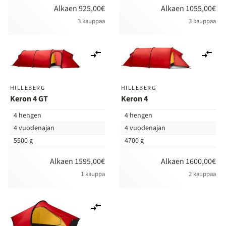
Alkaen 925,00€
Alkaen 1055,00€
3 kauppaa
3 kauppaa
Lisää
Lis
vertailuun
ver
HILLEBERG
HILLEBERG
Keron 4 GT
Keron 4
4 hengen
4 hengen
4 vuodenajan
4 vuodenajan
5500 g
4700 g
Alkaen 1595,00€
Alkaen 1600,00€
1 kauppa
2 kauppaa
Lisää
vertailuun