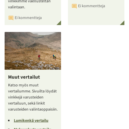
vinkkimme vaellusteltan
Ei kommentteja
valintaan.
Ei kommentteja
Muut vertailut
Katso myös muut
vertailumme. Sivuilta löydät
vinkkejä varusteiden
vertailuun, sekä linkit
varusteiden valintaoppaisiin.
Lumikenkä vertailu