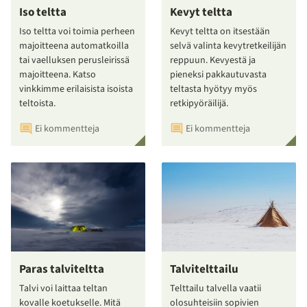
Iso teltta
Kevyt teltta
Iso teltta voi toimia perheen
Kevyt teltta on itsestään
majoitteena automatkoilla
selvä valinta kevytretkeilijän
tai vaelluksen perusleirissä
reppuun. Kevyestä ja
majoitteena. Katso
pieneksi pakkautuvasta
vinkkimme erilaisista isoista
teltasta hyötyy myös
teltoista.
retkipyöräilijä.
Ei kommentteja
Ei kommentteja
Paras talviteltta
Talvitelttailu
Talvi voi laittaa teltan
Telttailu talvella vaatii
kovalle koetukselle. Mitä
olosuhteisiin sopivien