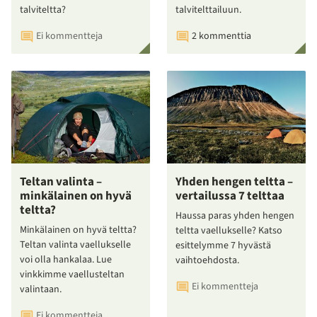
talviteltta?
talvitelttailuun.
Ei kommentteja
2 kommenttia
Teltan valinta –
Yhden hengen teltta –
minkälainen on hyvä
vertailussa 7 telttaa
teltta?
Haussa paras yhden hengen
Minkälainen on hyvä teltta?
teltta vaellukselle? Katso
Teltan valinta vaellukselle
esittelymme 7 hyvästä
voi olla hankalaa. Lue
vaihtoehdosta.
vinkkimme vaellusteltan
Ei kommentteja
valintaan.
Ei kommentteja