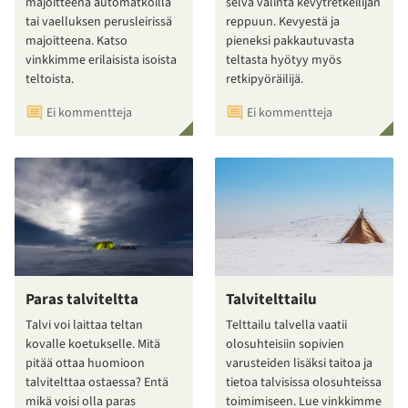
majoitteena automatkoilla
selvä valinta kevytretkeilijän
tai vaelluksen perusleirissä
reppuun. Kevyestä ja
majoitteena. Katso
pieneksi pakkautuvasta
vinkkimme erilaisista isoista
teltasta hyötyy myös
teltoista.
retkipyöräilijä.
Ei kommentteja
Ei kommentteja
Paras talviteltta
Talvitelttailu
Talvi voi laittaa teltan
Telttailu talvella vaatii
kovalle koetukselle. Mitä
olosuhteisiin sopivien
pitää ottaa huomioon
varusteiden lisäksi taitoa ja
talvitelttaa ostaessa? Entä
tietoa talvisissa olosuhteissa
mikä voisi olla paras
toimimiseen. Lue vinkkimme