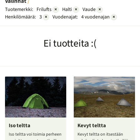
Valinnat
Tuotemerkki:
Frilufts
×
Halti
×
Vaude
×
Henkilömäärä:
3
×
Vuodenajat:
4 vuodenajan
×
Ei tuotteita :(
Iso teltta
Kevyt teltta
Iso teltta voi toimia perheen
Kevyt teltta on itsestään