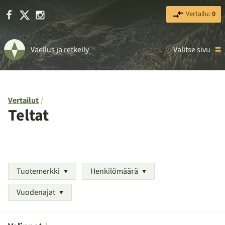
Facebook
X
Instagram
Vertailu:
0
Vaellus ja retkeily
Valitse sivu
Vertailut
Teltat
Tuotemerkki
Henkilömäärä
Vuodenajat