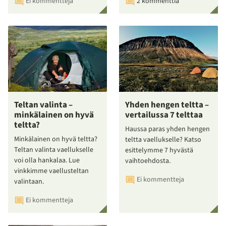
Ei kommentteja
2 kommenttia
Teltan valinta –
Yhden hengen teltta –
minkälainen on hyvä
vertailussa 7 telttaa
teltta?
Haussa paras yhden hengen
Minkälainen on hyvä teltta?
teltta vaellukselle? Katso
Teltan valinta vaellukselle
esittelymme 7 hyvästä
voi olla hankalaa. Lue
vaihtoehdosta.
vinkkimme vaellusteltan
Ei kommentteja
valintaan.
Ei kommentteja