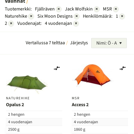
Valinnat
Tuotemerkki:
Fjällräven
×
Jack Wolfskin
×
MSR
×
Naturehike
×
Six Moon Designs
×
Henkilömäärä:
1
×
2
×
Vuodenajat:
4 vuodenajan
×
Vertailussa 7 telttaa
Järjestys
Nimi: Ö - A
Lisää
Lis
vertailuun
ver
NATUREHIKE
MSR
Opalus 2
Access 2
2 hengen
2 hengen
4 vuodenajan
4 vuodenajan
2500 g
1860 g