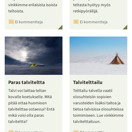
vinkkimme erilaisista isoista
teltasta hyötyy myös
teltoista.
retkipyöräilijä.
Ei kommentteja
Ei kommentteja
Paras talviteltta
Talvitelttailu
Talvi voi laittaa teltan
Telttailu talvella vaatii
kovalle koetukselle. Mitä
olosuhteisiin sopivien
pitää ottaa huomioon
varusteiden lisäksi taitoa ja
talvitelttaa ostaessa? Entä
tietoa talvisissa olosuhteissa
mikä voisi olla paras
toimimiseen. Lue vinkkimme
talviteltta?
talvitelttailuun.