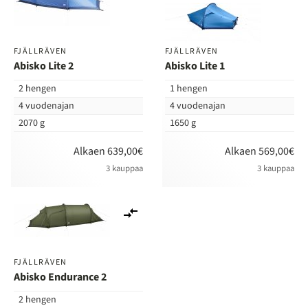
FJÄLLRÄVEN
FJÄLLRÄVEN
Abisko Lite 2
Abisko Lite 1
2 hengen
1 hengen
4 vuodenajan
4 vuodenajan
2070 g
1650 g
Alkaen 639,00€
Alkaen 569,00€
3 kauppaa
3 kauppaa
Lisää
vertailuun
FJÄLLRÄVEN
Abisko Endurance 2
2 hengen