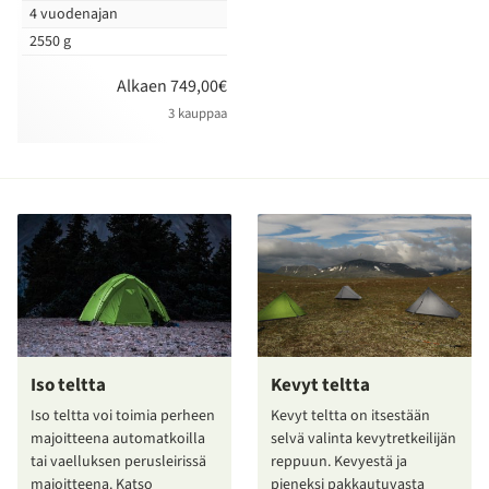
4 vuodenajan
2550 g
Alkaen 749,00€
3 kauppaa
Iso teltta
Kevyt teltta
Iso teltta voi toimia perheen
Kevyt teltta on itsestään
majoitteena automatkoilla
selvä valinta kevytretkeilijän
tai vaelluksen perusleirissä
reppuun. Kevyestä ja
majoitteena. Katso
pieneksi pakkautuvasta