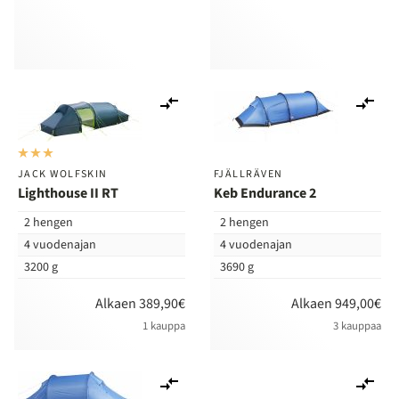
Lisää
Lis
vertailuun
ver
JACK WOLFSKIN
FJÄLLRÄVEN
Lighthouse II RT
Keb Endurance 2
2 hengen
2 hengen
4 vuodenajan
4 vuodenajan
3200 g
3690 g
Alkaen 389,90€
Alkaen 949,00€
1 kauppa
3 kauppaa
Lisää
Lis
vertailuun
ver