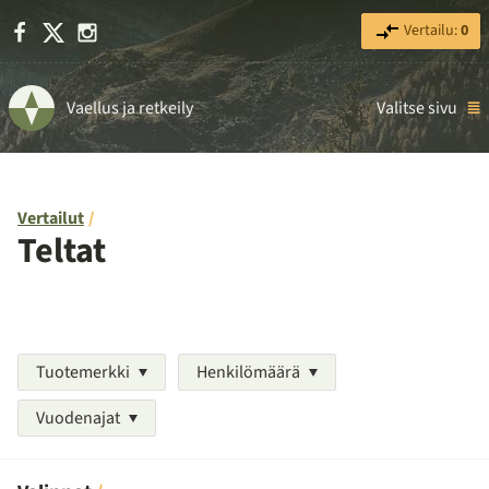
Facebook
X
Instagram
Vertailu:
0
Vaellus ja retkeily
Valitse sivu
Vertailut
Teltat
Tuotemerkki
Henkilömäärä
Vuodenajat