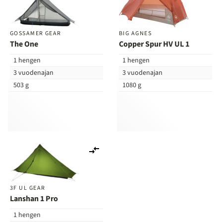
vertailuun
ver
GOSSAMER GEAR
BIG AGNES
The One
Copper Spur HV UL 1
1 hengen
1 hengen
3 vuodenajan
3 vuodenajan
503 g
1080 g
Lisää
vertailuun
3F UL GEAR
Lanshan 1 Pro
1 hengen