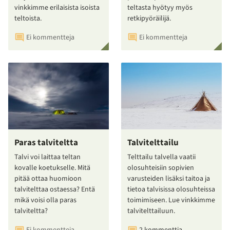
vinkkimme erilaisista isoista
teltasta hyötyy myös
teltoista.
retkipyöräilijä.
Ei kommentteja
Ei kommentteja
Paras talviteltta
Talvitelttailu
Talvi voi laittaa teltan
Telttailu talvella vaatii
kovalle koetukselle. Mitä
olosuhteisiin sopivien
pitää ottaa huomioon
varusteiden lisäksi taitoa ja
talvitelttaa ostaessa? Entä
tietoa talvisissa olosuhteissa
mikä voisi olla paras
toimimiseen. Lue vinkkimme
talviteltta?
talvitelttailuun.