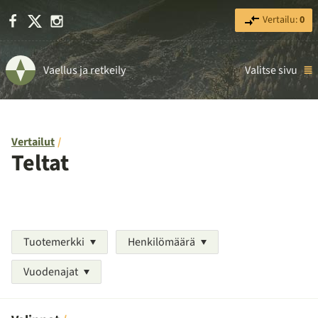
Facebook
X
Instagram
Vertailu:
0
Vaellus ja retkeily
Valitse sivu
Vertailut
Teltat
Tuotemerkki
Henkilömäärä
Vuodenajat