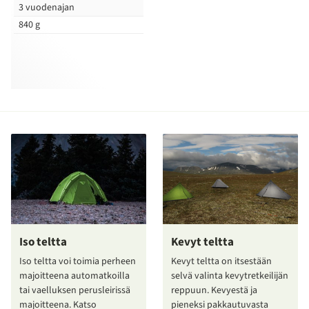
3 vuodenajan
840 g
Iso teltta
Kevyt teltta
Iso teltta voi toimia perheen
Kevyt teltta on itsestään
majoitteena automatkoilla
selvä valinta kevytretkeilijän
tai vaelluksen perusleirissä
reppuun. Kevyestä ja
majoitteena. Katso
pieneksi pakkautuvasta