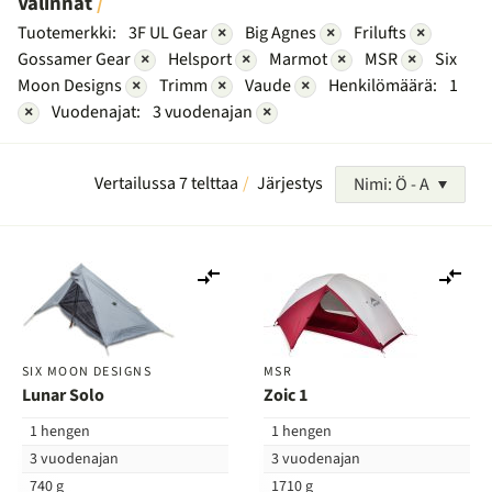
Valinnat
Tuotemerkki:
3F UL Gear
×
Big Agnes
×
Frilufts
×
Gossamer Gear
×
Helsport
×
Marmot
×
MSR
×
Six
Moon Designs
×
Trimm
×
Vaude
×
Henkilömäärä:
1
×
Vuodenajat:
3 vuodenajan
×
Vertailussa 7 telttaa
Järjestys
Nimi: Ö - A
Lisää
Lis
vertailuun
ver
SIX MOON DESIGNS
MSR
Lunar Solo
Zoic 1
1 hengen
1 hengen
3 vuodenajan
3 vuodenajan
740 g
1710 g