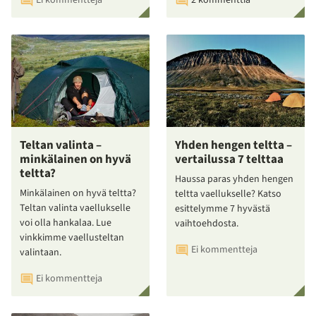
Ei kommentteja
2 kommenttia
Teltan valinta –
Yhden hengen teltta –
minkälainen on hyvä
vertailussa 7 telttaa
teltta?
Haussa paras yhden hengen
Minkälainen on hyvä teltta?
teltta vaellukselle? Katso
Teltan valinta vaellukselle
esittelymme 7 hyvästä
voi olla hankalaa. Lue
vaihtoehdosta.
vinkkimme vaellusteltan
Ei kommentteja
valintaan.
Ei kommentteja