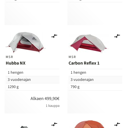
Lisää
Lis
vertailuun
ver
MSR
MSR
Hubba NX
Carbon Reflex 1
1 hengen
1 hengen
3 vuodenajan
3 vuodenajan
1290 g
790 g
Alkaen 499,90€
1 kauppa
Lisää
Lis