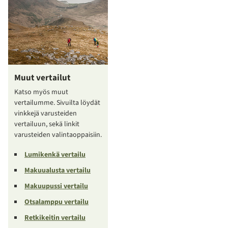
Muut vertailut
Katso myös muut
vertailumme. Sivuilta löydät
vinkkejä varusteiden
vertailuun, sekä linkit
varusteiden valintaoppaisiin.
Lumikenkä vertailu
Makuualusta vertailu
Makuupussi vertailu
Otsalamppu vertailu
Retkikeitin vertailu