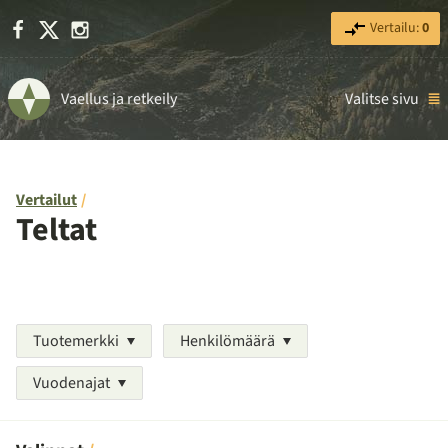
Facebook
X
Instagram
Vertailu:
0
Vaellus ja retkeily
Valitse sivu
Vertailut
Teltat
Tuotemerkki
Henkilömäärä
Vuodenajat