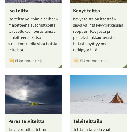
Iso teltta
Kevyt teltta
Iso teltta voi toimia perheen
Kevyt teltta on itsestään
majoitteena automatkoilla
selvä valinta kevytretkeilijän
tai vaelluksen perusleirissä
reppuun. Kevyestä ja
majoitteena. Katso
pieneksi pakkautuvasta
vinkkimme erilaisista isoista
teltasta hyötyy myös
teltoista.
retkipyöräilijä.
Ei kommentteja
Ei kommentteja
Paras talviteltta
Talvitelttailu
Talvi voi laittaa teltan
Telttailu talvella vaatii