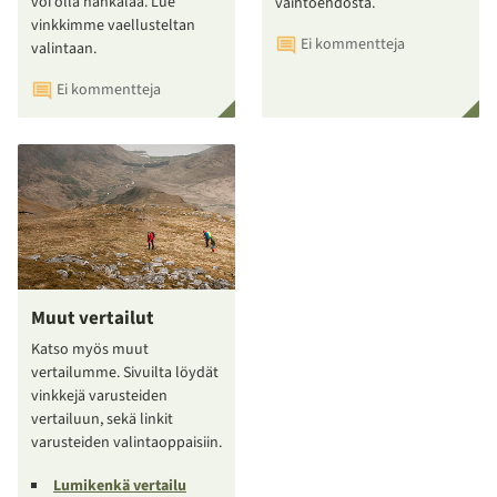
voi olla hankalaa. Lue
vaihtoehdosta.
vinkkimme vaellusteltan
Ei kommentteja
valintaan.
Ei kommentteja
Muut vertailut
Katso myös muut
vertailumme. Sivuilta löydät
vinkkejä varusteiden
vertailuun, sekä linkit
varusteiden valintaoppaisiin.
Lumikenkä vertailu