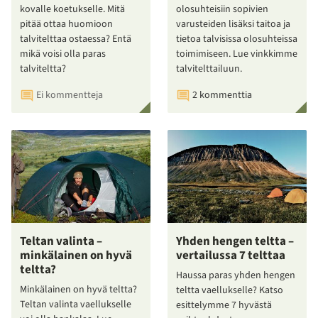
kovalle koetukselle. Mitä
olosuhteisiin sopivien
pitää ottaa huomioon
varusteiden lisäksi taitoa ja
talvitelttaa ostaessa? Entä
tietoa talvisissa olosuhteissa
mikä voisi olla paras
toimimiseen. Lue vinkkimme
talviteltta?
talvitelttailuun.
Ei kommentteja
2 kommenttia
Teltan valinta –
Yhden hengen teltta –
minkälainen on hyvä
vertailussa 7 telttaa
teltta?
Haussa paras yhden hengen
Minkälainen on hyvä teltta?
teltta vaellukselle? Katso
Teltan valinta vaellukselle
esittelymme 7 hyvästä