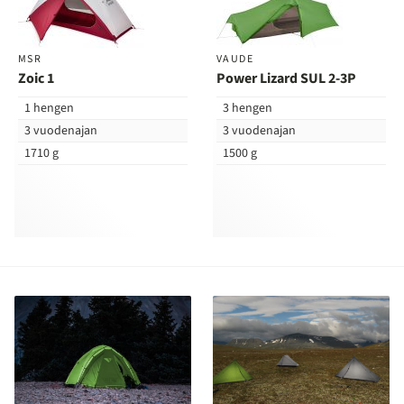
vertailuun
ver
MSR
VAUDE
Zoic 1
Power Lizard SUL 2-3P
1 hengen
3 hengen
3 vuodenajan
3 vuodenajan
1710 g
1500 g