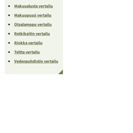
Makuualusta vertailu
Makuupussi vertailu
Otsalamppu vertailu
Retkikeitin vertailu
Rinkka vertailu
Teltta vertailu
Vedenpuhdistin vertailu