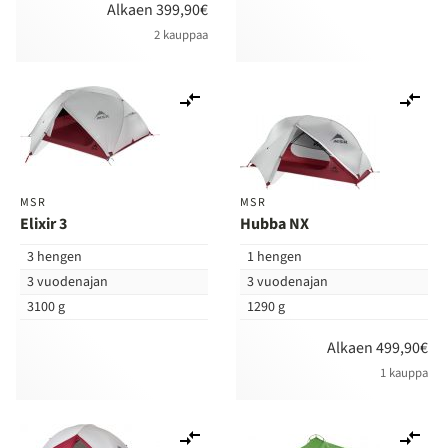
Alkaen 399,90€
2 kauppaa
Lisää
Lis
vertailuun
ver
MSR
MSR
Elixir 3
Hubba NX
3 hengen
1 hengen
3 vuodenajan
3 vuodenajan
3100 g
1290 g
Alkaen 499,90€
1 kauppa
Lisää
Lis