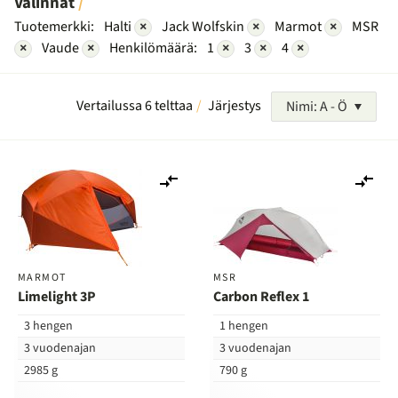
Valinnat
Tuotemerkki:
Halti
×
Jack Wolfskin
×
Marmot
×
MSR
×
Vaude
×
Henkilömäärä:
1
×
3
×
4
×
Vertailussa 6 telttaa
Järjestys
Nimi: A - Ö
Lisää
Lis
vertailuun
ver
MARMOT
MSR
Limelight 3P
Carbon Reflex 1
3 hengen
1 hengen
3 vuodenajan
3 vuodenajan
2985 g
790 g