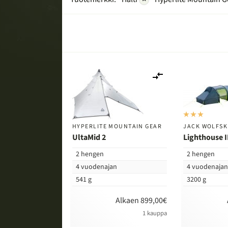
Lisää
vertailuun
HYPERLITE MOUNTAIN GEAR
JACK WOLFSK
UltaMid 2
Lighthouse I
2 hengen
2 hengen
4 vuodenajan
4 vuodenaja
541 g
3200 g
Alkaen 899,00€
1 kauppa