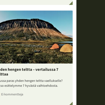
den hengen teltta – vertailussa 7
lttaa
ussa paras yhden hengen teltta vaellukselle?
tso esittelymme 7 hyvästä vaihtoehdosta.
Ei kommentteja