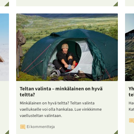
Teltan valinta – minkälainen on hyvä
Yh
teltta?
te
Minkälainen on hyvä teltta? Teltan valinta
Ha
vaellukselle voi olla hankalaa. Lue vinkkimme
Ka
vaellusteltan valintaan.
Ei kommentteja