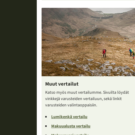
Muut vertailut
Katso myös muut vertailumme. Sivuilta löydät
vinkkejä varusteiden vertailuun, sekä linkit
varusteiden valintaoppaisiin.
Lumikenkä vertailu
Makuualusta vertailu