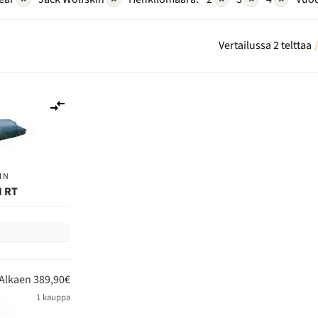
Vertailussa 2 telttaa
Lisää
vertailuun
IN
I RT
n
Alkaen 389,90€
1 kauppa