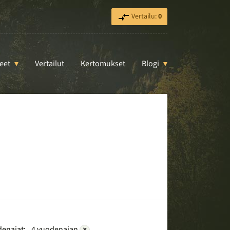
Vertailu:
0
eet
Vertailut
Kertomukset
Blogi
enajat:
4 vuodenajan
×