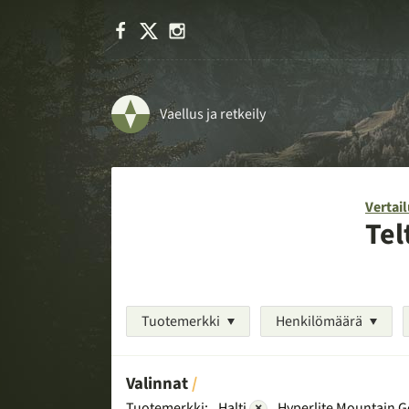
Facebook
X
Instagram
Vaellus ja retkeily
Vertail
Tel
Tuotemerkki
Henkilömäärä
Valinnat
Tuotemerkki:
Halti
×
Hyperlite Mountain 