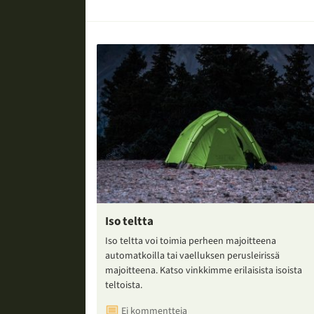
Iso teltta
Iso teltta voi toimia perheen majoitteena
automatkoilla tai vaelluksen perusleirissä
majoitteena. Katso vinkkimme erilaisista isoista
teltoista.
Ei kommentteja