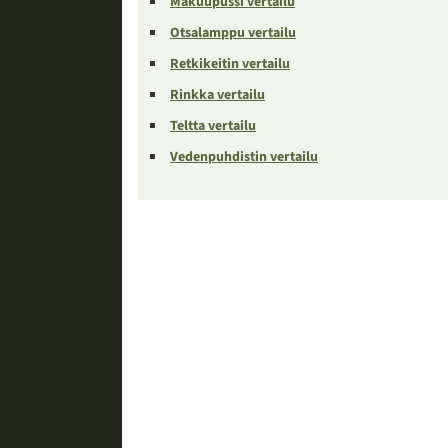
Makuupussi vertailu
Otsalamppu vertailu
Retkikeitin vertailu
Rinkka vertailu
Teltta vertailu
Vedenpuhdistin vertailu