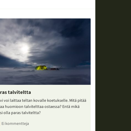
ras talviteltta
vi voi laittaa teltan kovalle koetukselle. Mitä pitää
taa huomioon talvitelttaa ostaessa? Entä mikä
si olla paras talviteltta?
Ei kommentteja