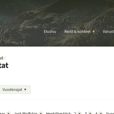
Etusivu
Reitit & kohteet
Varust
ut
tat
Vuodenajat
Gear
×
Jack Wolfskin
×
Henkilömäärä:
2
×
3
×
4
×
Vuod