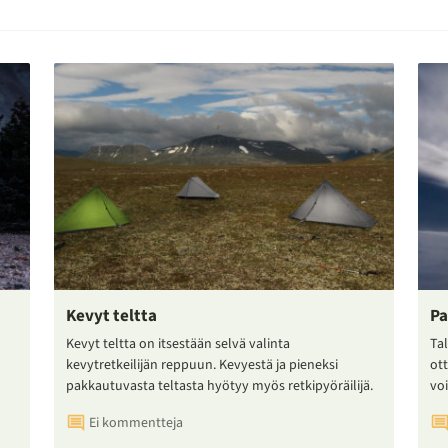
Kevyt teltta
Pa
Kevyt teltta on itsestään selvä valinta
Tal
kevytretkeilijän reppuun. Kevyestä ja pieneksi
ot
pakkautuvasta teltasta hyötyy myös retkipyöräilijä.
voi
Ei kommentteja