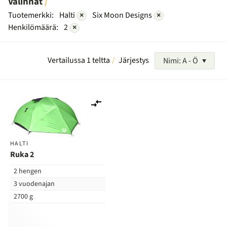
Valinnat
Tuotemerkki:
Halti
×
Six Moon Designs
×
Henkilömäärä:
2
×
Vertailussa 1 teltta
Järjestys
Nimi: A - Ö
Lisää
vertailuun
HALTI
Ruka 2
2 hengen
3 vuodenajan
2700 g