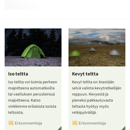
Iso teltta
Kevyt teltta
Iso teltta voi toimia perheen
Kevyt teltta on itsestään
majoitteena automatkoilla
selvä valinta kevytretkeilijän
tai vaelluksen perusleirissä
reppuun. Kevyestä ja
majoitteena. Katso
pieneksi pakkautuvasta
vinkkimme erilaisista isoista
teltasta hyötyy myös
teltoista.
retkipyöräilijä.
Ei kommentteja
Ei kommentteja