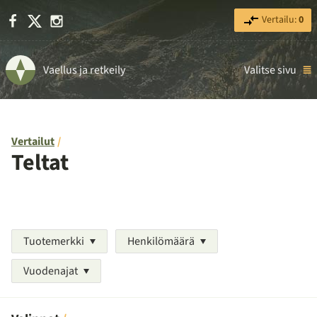
Facebook
X
Instagram
Vertailu:
0
Vaellus ja retkeily
Valitse sivu
Vertailut
Teltat
Tuotemerkki
Henkilömäärä
Vuodenajat