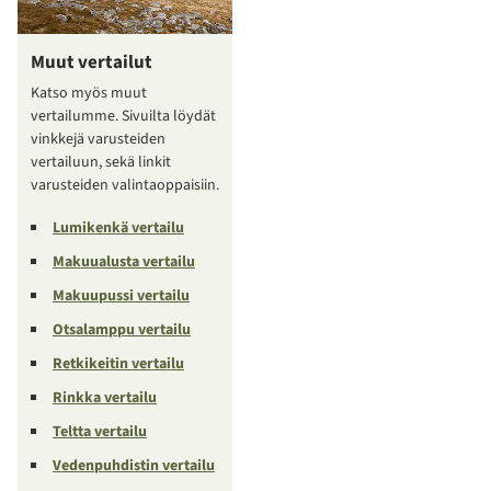
Muut vertailut
Katso myös muut
vertailumme. Sivuilta löydät
vinkkejä varusteiden
vertailuun, sekä linkit
varusteiden valintaoppaisiin.
Lumikenkä vertailu
Makuualusta vertailu
Makuupussi vertailu
Otsalamppu vertailu
Retkikeitin vertailu
Rinkka vertailu
Teltta vertailu
Vedenpuhdistin vertailu