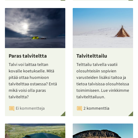
Paras talviteltta
Talvitelttailu
Talvi voi laittaa teltan
Telttailu talvella vaatii
kovalle koetukselle. Mitä
olosuhteisiin sopivien
pitää ottaa huomioon
varusteiden lisäksi taitoa ja
talvitelttaa ostaessa? Entä
tietoa talvisissa olosuhteissa
mikä voisi olla paras
toimimiseen. Lue vinkkimme
talviteltta?
talvitelttailuun.
Ei kommentteja
2 kommenttia