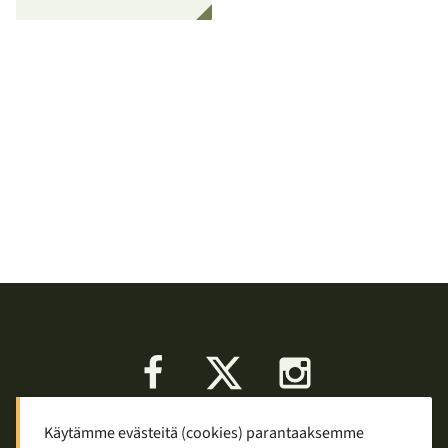
Facebook
X
Instagram
Käytämme evästeitä (cookies) parantaaksemme
Keskustelu
Palaute
Tietosuoja