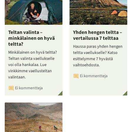
Teltan valinta –
Yhden hengen teltta –
minkälainen on hyvä
vertailussa 7 telttaa
teltta?
Haussa paras yhden hengen
Minkälainen on hyvä teltta?
teltta vaellukselle? Katso
Teltan valinta vaellukselle
esittelymme 7 hyvästä
voi olla hankalaa. Lue
vaihtoehdosta.
vinkkimme vaellusteltan
Ei kommentteja
valintaan.
Ei kommentteja