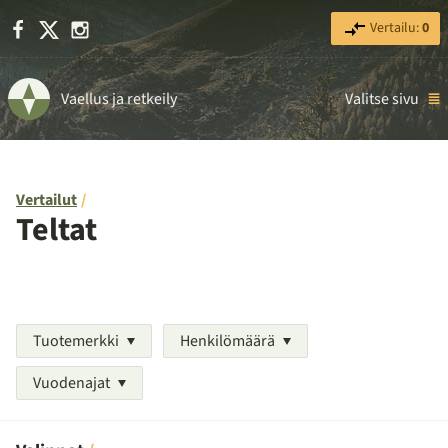
Facebook
X
Instagram
Vertailu:
0
Vaellus ja retkeily
Valitse sivu
Vertailut
Teltat
Tuotemerkki
Henkilömäärä
Vuodenajat