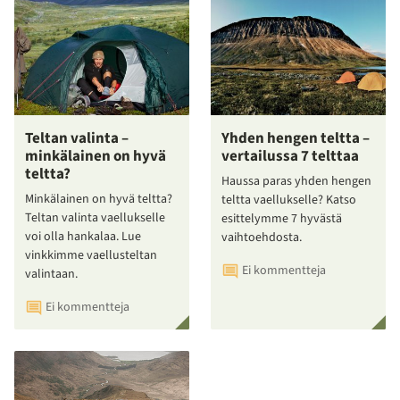
Teltan valinta –
Yhden hengen teltta –
minkälainen on hyvä
vertailussa 7 telttaa
teltta?
Haussa paras yhden hengen
Minkälainen on hyvä teltta?
teltta vaellukselle? Katso
Teltan valinta vaellukselle
esittelymme 7 hyvästä
voi olla hankalaa. Lue
vaihtoehdosta.
vinkkimme vaellusteltan
Ei kommentteja
valintaan.
Ei kommentteja