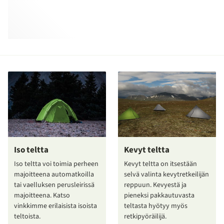
Iso teltta
Kevyt teltta
Iso teltta voi toimia perheen
Kevyt teltta on itsestään
majoitteena automatkoilla
selvä valinta kevytretkeilijän
tai vaelluksen perusleirissä
reppuun. Kevyestä ja
majoitteena. Katso
pieneksi pakkautuvasta
vinkkimme erilaisista isoista
teltasta hyötyy myös
teltoista.
retkipyöräilijä.