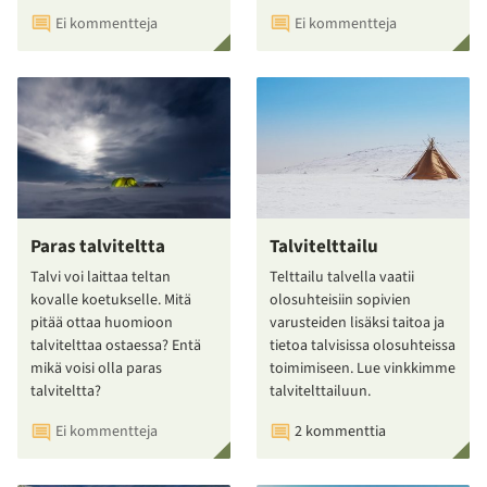
Ei kommentteja
Ei kommentteja
Paras talviteltta
Talvitelttailu
Talvi voi laittaa teltan
Telttailu talvella vaatii
kovalle koetukselle. Mitä
olosuhteisiin sopivien
pitää ottaa huomioon
varusteiden lisäksi taitoa ja
talvitelttaa ostaessa? Entä
tietoa talvisissa olosuhteissa
mikä voisi olla paras
toimimiseen. Lue vinkkimme
talviteltta?
talvitelttailuun.
Ei kommentteja
2 kommenttia