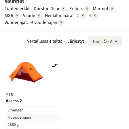
Valinnat
Tuotemerkki:
Durston Gear
×
Frilufts
×
Marmot
×
MSR
×
Vaude
×
Henkilömäärä:
2
×
4
×
Vuodenajat:
4 vuodenajan
×
Vertailussa 1 teltta
Järjestys
Nimi: Ö - A
Lisää
vertailuun
MSR
Access 2
2 hengen
4 vuodenajan
1860 g