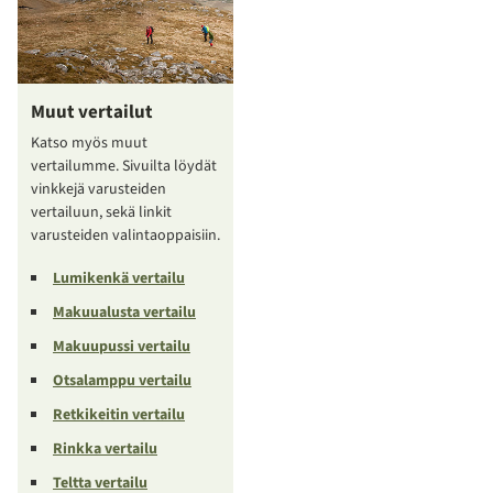
Muut vertailut
Katso myös muut
vertailumme. Sivuilta löydät
vinkkejä varusteiden
vertailuun, sekä linkit
varusteiden valintaoppaisiin.
Lumikenkä vertailu
Makuualusta vertailu
Makuupussi vertailu
Otsalamppu vertailu
Retkikeitin vertailu
Rinkka vertailu
Teltta vertailu