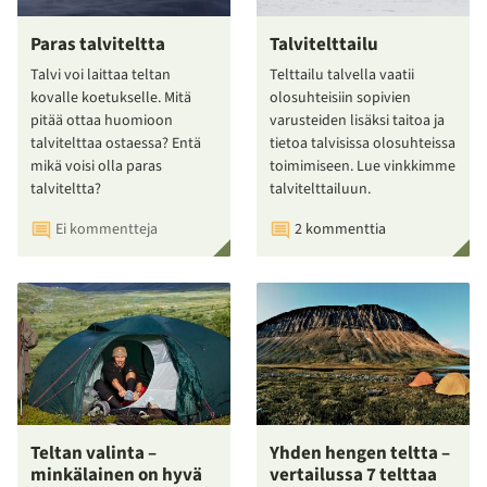
Paras talviteltta
Talvitelttailu
Talvi voi laittaa teltan
Telttailu talvella vaatii
kovalle koetukselle. Mitä
olosuhteisiin sopivien
pitää ottaa huomioon
varusteiden lisäksi taitoa ja
talvitelttaa ostaessa? Entä
tietoa talvisissa olosuhteissa
mikä voisi olla paras
toimimiseen. Lue vinkkimme
talviteltta?
talvitelttailuun.
Ei kommentteja
2 kommenttia
Teltan valinta –
Yhden hengen teltta –
minkälainen on hyvä
vertailussa 7 telttaa