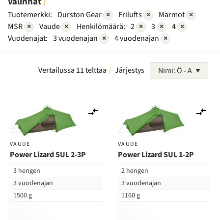
Valinnat
Tuotemerkki:
Durston Gear
×
Frilufts
×
Marmot
×
MSR
×
Vaude
×
Henkilömäärä:
2
×
3
×
4
×
Vuodenajat:
3 vuodenajan
×
4 vuodenajan
×
Vertailussa 11 telttaa
Järjestys
Nimi: Ö - A
Lisää
Lis
vertailuun
ver
VAUDE
VAUDE
Power Lizard SUL 2-3P
Power Lizard SUL 1-2P
3 hengen
2 hengen
3 vuodenajan
3 vuodenajan
1500 g
1160 g