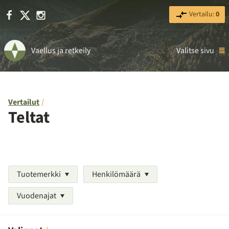
Facebook
X
Instagram
Vertailu:
0
Vaellus ja retkeily
Valitse sivu
Vertailut
Teltat
Tuotemerkki
Henkilömäärä
Vuodenajat