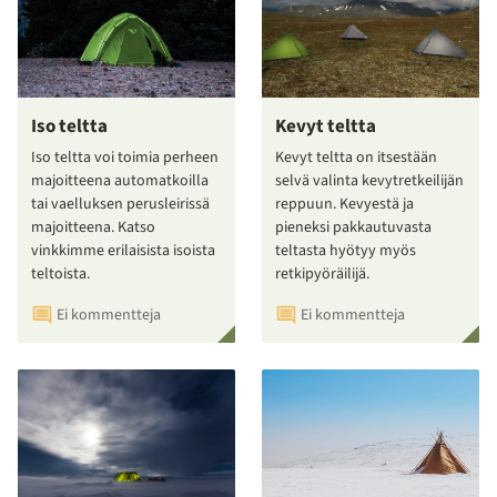
Iso teltta
Kevyt teltta
Iso teltta voi toimia perheen
Kevyt teltta on itsestään
majoitteena automatkoilla
selvä valinta kevytretkeilijän
tai vaelluksen perusleirissä
reppuun. Kevyestä ja
majoitteena. Katso
pieneksi pakkautuvasta
vinkkimme erilaisista isoista
teltasta hyötyy myös
teltoista.
retkipyöräilijä.
Ei kommentteja
Ei kommentteja