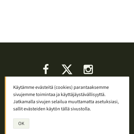
Facebook
X
Instagram
Käytämme evästeitä (cookies) parantaaksemme
Keskustelu
Palaute
Tietosuoja
sivujemme toimintaa ja käyttäjäystävällisyyttä.
Mainostaminen ja yhteistyö
Jatkamalla sivujen selailua muuttamatta asetuksiasi,
sallit evästeiden käytön tällä sivustolla.
Copyright © 2007—2026
Tuomas Tolppi
/
Vaellus ja retkeily
OK