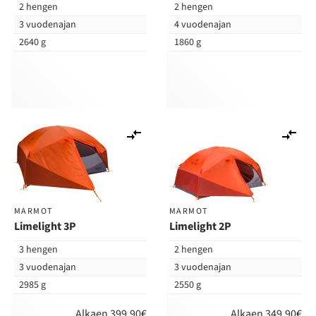
2 hengen
2 hengen
3 vuodenajan
4 vuodenajan
2640 g
1860 g
Lisää
Lis
vertailuun
ver
MARMOT
MARMOT
Limelight 3P
Limelight 2P
3 hengen
2 hengen
3 vuodenajan
3 vuodenajan
2985 g
2550 g
Alkaen 399,90€
Alkaen 349,90€