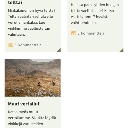
teltta?
Haussa paras yhden hengen
Minkälainen on hyvä teltta?
teltta vaellukselle? Katso
Teltan valinta vaellukselle
esittelymme 7 hyvästä
voi olla hankalaa. Lue
vaihtoehdosta.
vinkkimme vaellusteltan
Ei kommentteja
valintaan.
Ei kommentteja
Muut vertailut
Katso myös muut
vertailumme. Sivuilta löydät
vinkkejä varusteiden