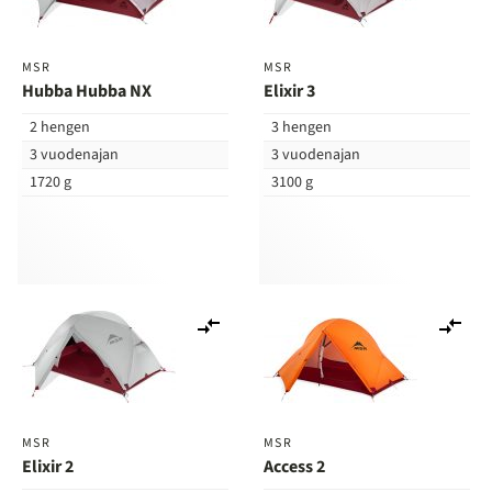
MSR
MSR
Hubba Hubba NX
Elixir 3
2 hengen
3 hengen
3 vuodenajan
3 vuodenajan
1720 g
3100 g
Lisää
Lis
vertailuun
ver
MSR
MSR
Elixir 2
Access 2