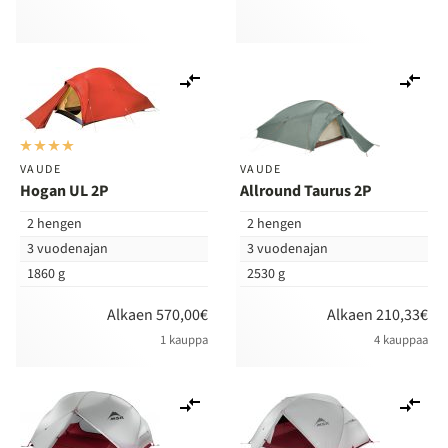
Lisää
Lis
vertailuun
ver
VAUDE
VAUDE
Hogan UL 2P
Allround Taurus 2P
2 hengen
2 hengen
3 vuodenajan
3 vuodenajan
1860 g
2530 g
Alkaen 570,00€
Alkaen 210,33€
1 kauppa
4 kauppaa
Lisää
Lis
vertailuun
ver