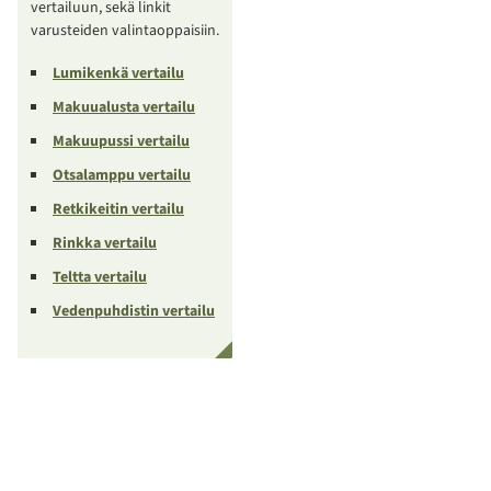
vertailuun, sekä linkit
varusteiden valintaoppaisiin.
Lumikenkä vertailu
Makuualusta vertailu
Makuupussi vertailu
Otsalamppu vertailu
Retkikeitin vertailu
Rinkka vertailu
Teltta vertailu
Vedenpuhdistin vertailu