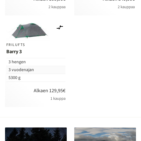
2 kauppaa
2 kauppaa
Lisää
vertailuun
FRILUFTS
Barry 3
3 hengen
3 vuodenajan
5300 g
Alkaen 129,95€
1 kauppa