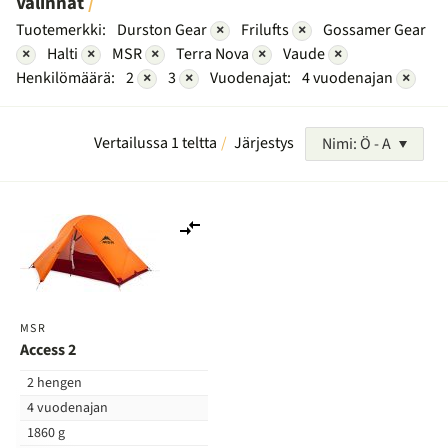
Valinnat
Tuotemerkki:
Durston Gear
×
Frilufts
×
Gossamer Gear
×
Halti
×
MSR
×
Terra Nova
×
Vaude
×
Henkilömäärä:
2
×
3
×
Vuodenajat:
4 vuodenajan
×
Vertailussa 1 teltta
Järjestys
Nimi: Ö - A
Lisää
vertailuun
MSR
Access 2
2 hengen
4 vuodenajan
1860 g