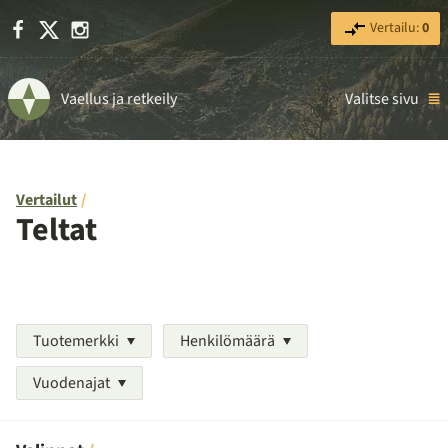
Facebook
X
Instagram
Vertailu:
0
Vaellus ja retkeily
Valitse sivu
Vertailut
Teltat
Tuotemerkki
Henkilömäärä
Vuodenajat