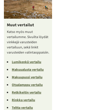
Muut vertailut
Katso myös muut
vertailumme. Sivuilta löydät
vinkkejä varusteiden
vertailuun, sekä linkit
varusteiden valintaoppaisiin.
Lumikenkä vertailu
Makuualusta vertailu
Makuupussi vertailu
Otsalamppu vertailu
Retkikeitin vertailu
Rinkka vertailu
Teltta vertailu