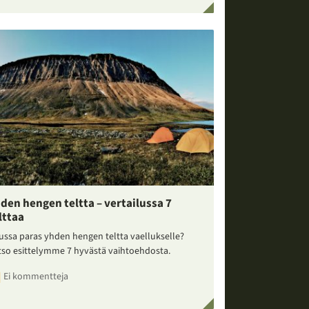
den hengen teltta – vertailussa 7
lttaa
ussa paras yhden hengen teltta vaellukselle?
tso esittelymme 7 hyvästä vaihtoehdosta.
Ei kommentteja