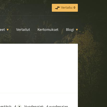
Vertailu:
0
eet
Vertailut
Kertomukset
Blogi
ömäärä:
4
×
Vuodenajat:
4 vuodenajan