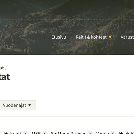
Etusivu
Reitit & kohteet
Varust
ut
tat
Vuodenajat
Helsport
×
MSR
×
Six Moon Designs
×
Vaude
×
Henkil