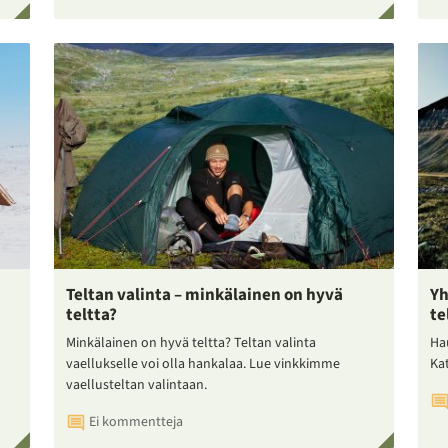
Teltan valinta – minkälainen on hyvä
Yh
teltta?
te
Minkälainen on hyvä teltta? Teltan valinta
Ha
vaellukselle voi olla hankalaa. Lue vinkkimme
Ka
vaellusteltan valintaan.
Ei kommentteja