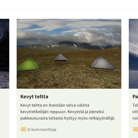
Kevyt teltta
Pa
Kevyt teltta on itsestään selvä valinta
Tal
kevytretkeilijän reppuun. Kevyestä ja pieneksi
ot
pakkautuvasta teltasta hyötyy myös retkipyöräilijä.
voi
Ei kommentteja