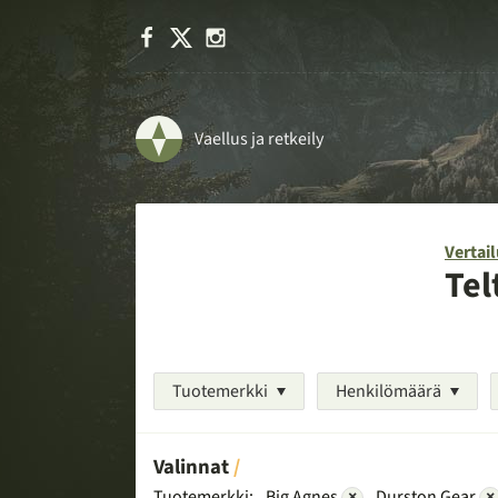
Facebook
X
Instagram
Vaellus ja retkeily
Vertail
Tel
Tuotemerkki
Henkilömäärä
Valinnat
Tuotemerkki:
Big Agnes
×
Durston Gear
×