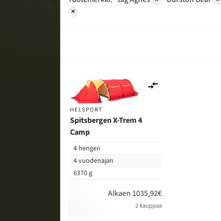
×
Lisää
vertailuun
HELSPORT
Spitsbergen X-Trem 4
Camp
4 hengen
4 vuodenajan
6370 g
Alkaen 1035,92€
2 kauppaa