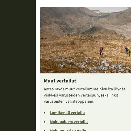
Muut vertailut
Katso myös muut vertailumme. Sivuilta löydät
vinkkejä varusteiden vertailuun, sekä linkit
varusteiden valintaoppaisiin.
Lumikenkä vertailu
Makuualusta vertailu
Makuupussi vertailu