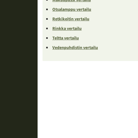
Otsalamppu vertailu
Retkikeitin vertailu
Rinkka vertailu
Teltta vertailu
Vedenpuhdistin vertailu