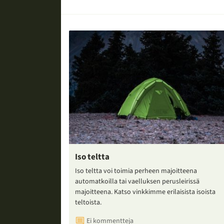
Iso teltta
Iso teltta voi toimia perheen majoitteena
automatkoilla tai vaelluksen perusleirissä
majoitteena. Katso vinkkimme erilaisista isoista
teltoista.
Ei kommentteja