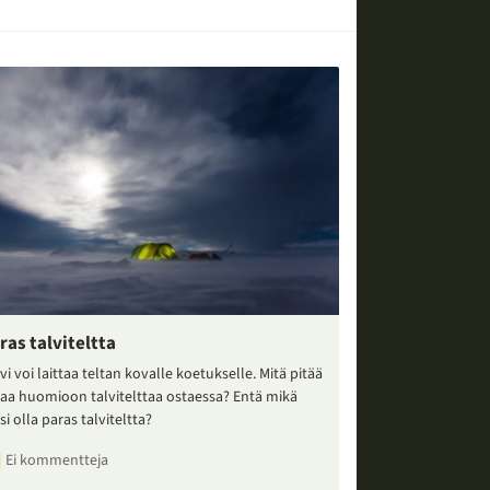
ras talviteltta
vi voi laittaa teltan kovalle koetukselle. Mitä pitää
taa huomioon talvitelttaa ostaessa? Entä mikä
si olla paras talviteltta?
Ei kommentteja