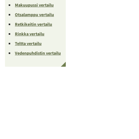
Makuupussi vertailu
Otsalamppu vertailu
Retkikeitin vertailu
Rinkka vertailu
Teltta vertailu
Vedenpuhdistin vertailu