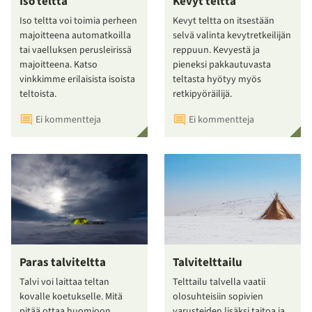
Iso teltta
Kevyt teltta
Iso teltta voi toimia perheen
Kevyt teltta on itsestään
majoitteena automatkoilla
selvä valinta kevytretkeilijän
tai vaelluksen perusleirissä
reppuun. Kevyestä ja
majoitteena. Katso
pieneksi pakkautuvasta
vinkkimme erilaisista isoista
teltasta hyötyy myös
teltoista.
retkipyöräilijä.
Ei kommentteja
Ei kommentteja
Paras talviteltta
Talvitelttailu
Talvi voi laittaa teltan
Telttailu talvella vaatii
kovalle koetukselle. Mitä
olosuhteisiin sopivien
pitää ottaa huomioon
varusteiden lisäksi taitoa ja