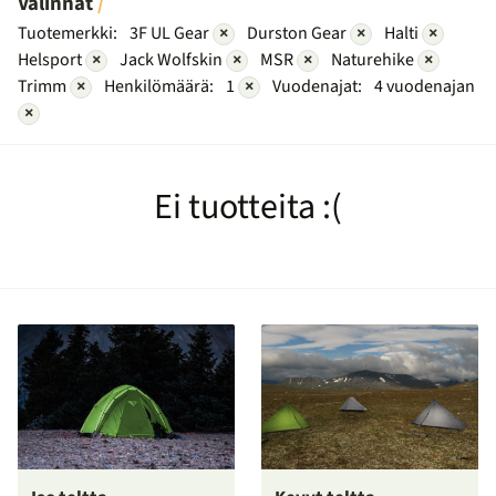
Valinnat
Tuotemerkki:
3F UL Gear
×
Durston Gear
×
Halti
×
Helsport
×
Jack Wolfskin
×
MSR
×
Naturehike
×
Trimm
×
Henkilömäärä:
1
×
Vuodenajat:
4 vuodenajan
×
Ei tuotteita :(