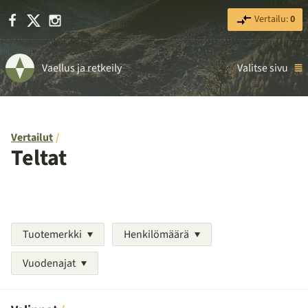
Facebook
X
Instagram
Vertailu:
0
Vaellus ja retkeily
Valitse sivu
Vertailut
Teltat
Tuotemerkki
Henkilömäärä
Vuodenajat