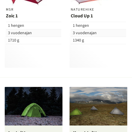
MSR
NATUREHIKE
Zoic 1
Cloud Up 1
1 hengen
1 hengen
3 vuodenajan
3 vuodenajan
1710 g
1340 g