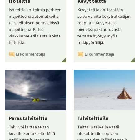
Iso teltta
Kevyt teltta
Iso teltta voi toimia perheen
Kevyt teltta on itsestään
majoitteena automatkoilla
selvä valinta kevytretkeilijän
tai vaelluksen perusleirissä
reppuun. Kevyestä ja
majoitteena. Katso
pieneksi pakkautuvasta
vinkkimme erilaisista isoista
teltasta hyötyy myös
teltoista.
retkipyöräilijä.
Ei kommentteja
Ei kommentteja
Paras talviteltta
Talvitelttailu
Talvi voi laittaa teltan
Telttailu talvella vaatii
kovalle koetukselle. Mitä
olosuhteisiin sopivien