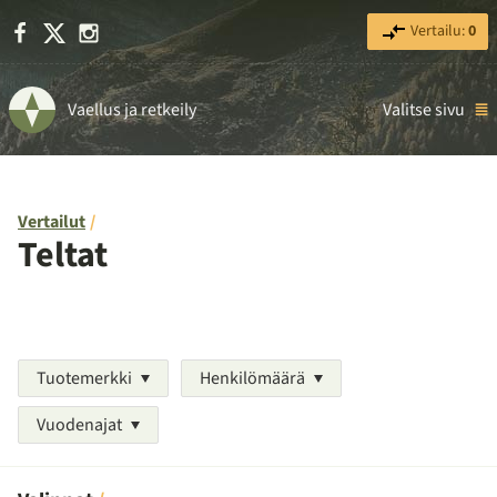
Facebook
X
Instagram
Vertailu:
0
Vaellus ja retkeily
Valitse sivu
Vertailut
Teltat
Tuotemerkki
Henkilömäärä
Vuodenajat