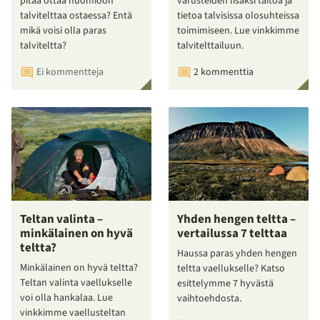
pitää ottaa huomioon
varusteiden lisäksi taitoa ja
talvitelttaa ostaessa? Entä
tietoa talvisissa olosuhteissa
mikä voisi olla paras
toimimiseen. Lue vinkkimme
talviteltta?
talvitelttailuun.
Ei kommentteja
2 kommenttia
Teltan valinta –
Yhden hengen teltta –
minkälainen on hyvä
vertailussa 7 telttaa
teltta?
Haussa paras yhden hengen
Minkälainen on hyvä teltta?
teltta vaellukselle? Katso
Teltan valinta vaellukselle
esittelymme 7 hyvästä
voi olla hankalaa. Lue
vaihtoehdosta.
vinkkimme vaellusteltan