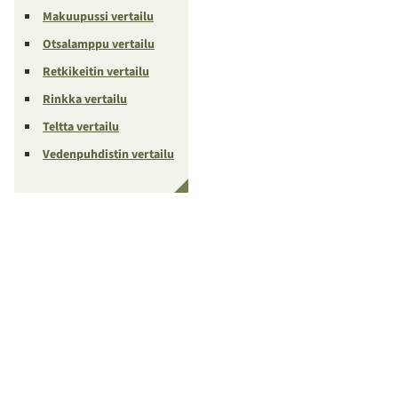
Makuupussi vertailu
Otsalamppu vertailu
Retkikeitin vertailu
Rinkka vertailu
Teltta vertailu
Vedenpuhdistin vertailu