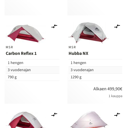
Lisää
Lis
vertailuun
ver
MSR
MSR
Carbon Reflex 1
Hubba NX
1 hengen
1 hengen
3 vuodenajan
3 vuodenajan
790 g
1290 g
Alkaen 499,90€
1 kauppa
Lisää
Lis
vertailuun
ver