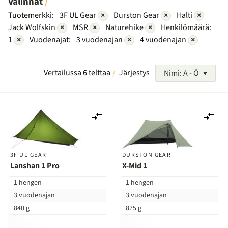
Valinnat
Tuotemerkki:
3F UL Gear
×
Durston Gear
×
Halti
×
Jack Wolfskin
×
MSR
×
Naturehike
×
Henkilömäärä:
1
×
Vuodenajat:
3 vuodenajan
×
4 vuodenajan
×
Vertailussa 6 telttaa
Järjestys
Nimi: A - Ö
Lisää
Lis
vertailuun
ver
3F UL GEAR
DURSTON GEAR
Lanshan 1 Pro
X-Mid 1
1 hengen
1 hengen
3 vuodenajan
3 vuodenajan
840 g
875 g