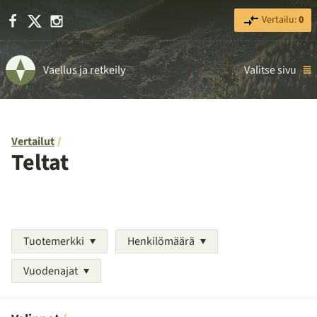
Facebook
X
Instagram
Vertailu:
0
Vaellus ja retkeily
Valitse sivu
Vertailut
Teltat
Tuotemerkki
Henkilömäärä
Vuodenajat