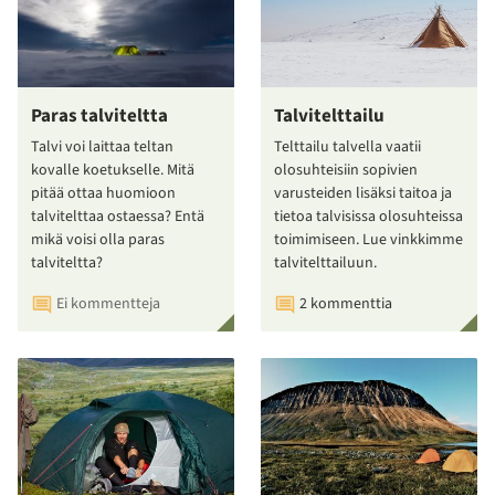
Paras talviteltta
Talvitelttailu
Talvi voi laittaa teltan
Telttailu talvella vaatii
kovalle koetukselle. Mitä
olosuhteisiin sopivien
pitää ottaa huomioon
varusteiden lisäksi taitoa ja
talvitelttaa ostaessa? Entä
tietoa talvisissa olosuhteissa
mikä voisi olla paras
toimimiseen. Lue vinkkimme
talviteltta?
talvitelttailuun.
Ei kommentteja
2 kommenttia