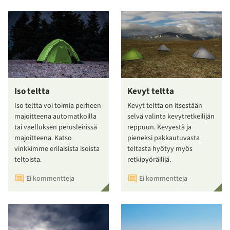
Iso teltta
Kevyt teltta
Iso teltta voi toimia perheen
Kevyt teltta on itsestään
majoitteena automatkoilla
selvä valinta kevytretkeilijän
tai vaelluksen perusleirissä
reppuun. Kevyestä ja
majoitteena. Katso
pieneksi pakkautuvasta
vinkkimme erilaisista isoista
teltasta hyötyy myös
teltoista.
retkipyöräilijä.
Ei kommentteja
Ei kommentteja