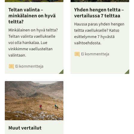
Teltan valinta –
Yhden hengen teltta –
minkälainen on hyvä
vertailussa 7 telttaa
teltta?
Haussa paras yhden hengen
Minkälainen on hyvä teltta?
teltta vaellukselle? Katso
Teltan valinta vaellukselle
esittelymme 7 hyvästä
voi olla hankalaa. Lue
vaihtoehdosta.
vinkkimme vaellusteltan
Ei kommentteja
valintaan.
Ei kommentteja
Muut vertailut