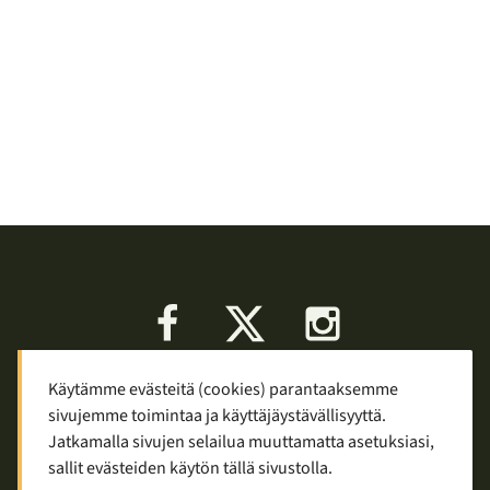
Facebook
X
Instagram
Käytämme evästeitä (cookies) parantaaksemme
Keskustelu
Palaute
Tietosuoja
sivujemme toimintaa ja käyttäjäystävällisyyttä.
Mainostaminen ja yhteistyö
Jatkamalla sivujen selailua muuttamatta asetuksiasi,
sallit evästeiden käytön tällä sivustolla.
Copyright © 2007—2026
Tuomas Tolppi
/
Vaellus ja retkeily