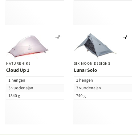
Lisää
Lis
vertailuun
ver
NATUREHIKE
SIX MOON DESIGNS
Cloud Up 1
Lunar Solo
1 hengen
1 hengen
3 vuodenajan
3 vuodenajan
1340 g
740 g