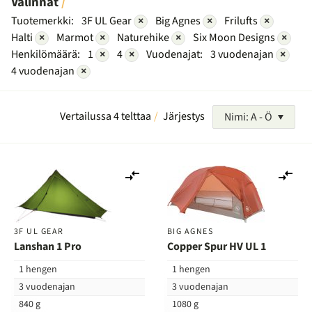
Valinnat
Tuotemerkki:
3F UL Gear
×
Big Agnes
×
Frilufts
×
Halti
×
Marmot
×
Naturehike
×
Six Moon Designs
×
Henkilömäärä:
1
×
4
×
Vuodenajat:
3 vuodenajan
×
4 vuodenajan
×
Vertailussa 4 telttaa
Järjestys
Nimi: A - Ö
Lisää
Lis
vertailuun
ver
3F UL GEAR
BIG AGNES
Lanshan 1 Pro
Copper Spur HV UL 1
1 hengen
1 hengen
3 vuodenajan
3 vuodenajan
840 g
1080 g