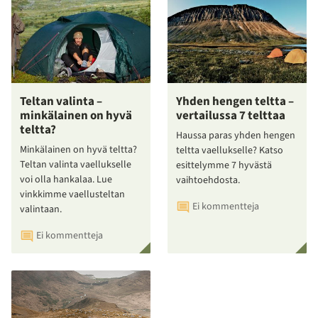
Teltan valinta –
Yhden hengen teltta –
minkälainen on hyvä
vertailussa 7 telttaa
teltta?
Haussa paras yhden hengen
Minkälainen on hyvä teltta?
teltta vaellukselle? Katso
Teltan valinta vaellukselle
esittelymme 7 hyvästä
voi olla hankalaa. Lue
vaihtoehdosta.
vinkkimme vaellusteltan
Ei kommentteja
valintaan.
Ei kommentteja