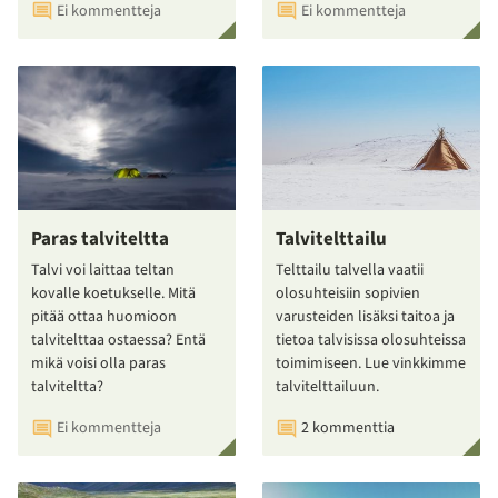
Ei kommentteja
Ei kommentteja
Paras talviteltta
Talvitelttailu
Talvi voi laittaa teltan
Telttailu talvella vaatii
kovalle koetukselle. Mitä
olosuhteisiin sopivien
pitää ottaa huomioon
varusteiden lisäksi taitoa ja
talvitelttaa ostaessa? Entä
tietoa talvisissa olosuhteissa
mikä voisi olla paras
toimimiseen. Lue vinkkimme
talviteltta?
talvitelttailuun.
Ei kommentteja
2 kommenttia