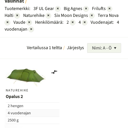
Valinnat
Tuotemerkki:
3F UL Gear
×
Big Agnes
×
Frilufts
×
Halti
×
Naturehike
×
Six Moon Designs
×
Terra Nova
×
Vaude
×
Henkilömäärä:
2
×
4
×
Vuodenajat:
4
vuodenajan
×
Vertailussa 1 teltta
Järjestys
Nimi: A - Ö
Lisää
vertailuun
NATUREHIKE
Opalus 2
2 hengen
4 vuodenajan
2500 g