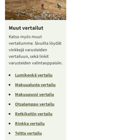
Muut vertailut
Katso myös muut
vertailumme. Sivuilta löydät
vinkkejä varusteiden
vertailuun, sekä linkit
varusteiden valintaoppaisiin.
Lumikenkä vertailu
Makuualusta vertailu
Makuupussi vertailu
Otsalamppu vertailu
Retkikeitin vertailu
Rinkka vertailu
Teltta vertailu