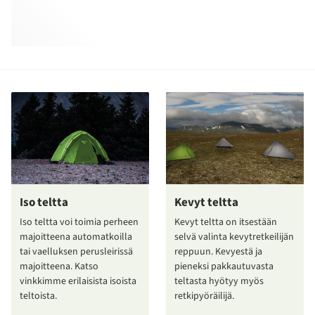
Iso teltta
Kevyt teltta
Iso teltta voi toimia perheen
Kevyt teltta on itsestään
majoitteena automatkoilla
selvä valinta kevytretkeilijän
tai vaelluksen perusleirissä
reppuun. Kevyestä ja
majoitteena. Katso
pieneksi pakkautuvasta
vinkkimme erilaisista isoista
teltasta hyötyy myös
teltoista.
retkipyöräilijä.