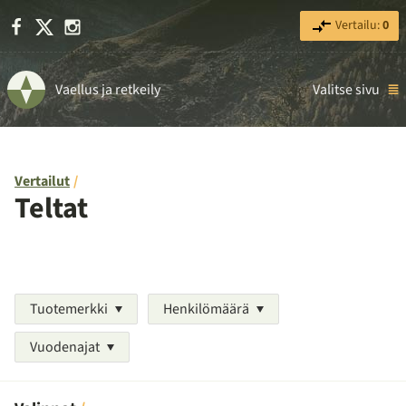
Facebook
X
Instagram
Vertailu:
0
Vaellus ja retkeily
Valitse sivu
Vertailut
Teltat
Tuotemerkki
Henkilömäärä
Vuodenajat