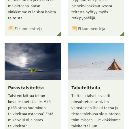
majoitteena. Katso
pieneksi pakkautuvasta
vinkkimme erilaisista isoista
teltasta hyötyy myös
teltoista.
retkipyöräilijä.
Ei kommentteja
Ei kommentteja
Paras talviteltta
Talvitelttailu
Talvi voi laittaa teltan
Telttailu talvella vaatii
kovalle koetukselle. Mitä
olosuhteisiin sopivien
pitää ottaa huomioon
varusteiden lisäksi taitoa ja
talvitelttaa ostaessa? Entä
tietoa talvisissa olosuhteissa
mikä voisi olla paras
toimimiseen. Lue vinkkimme
talviteltta?
talvitelttailuun.