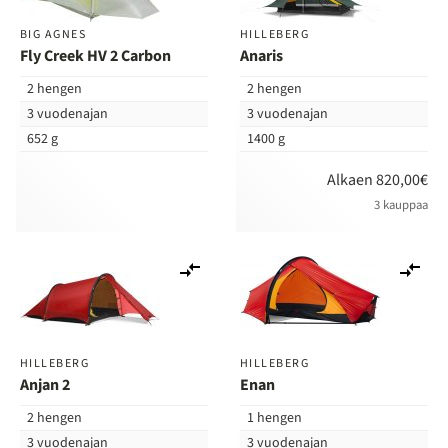
BIG AGNES
HILLEBERG
Fly Creek HV 2 Carbon
Anaris
2 hengen
2 hengen
3 vuodenajan
3 vuodenajan
652 g
1400 g
Alkaen 820,00€
3 kauppaa
Lisää
Lis
vertailuun
ver
HILLEBERG
HILLEBERG
Anjan 2
Enan
2 hengen
1 hengen
3 vuodenajan
3 vuodenajan