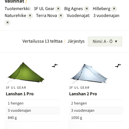
Valinnat
Tuotemerkki:
3F UL Gear
×
Big Agnes
×
Hilleberg
×
Naturehike
×
Terra Nova
×
Vuodenajat:
3 vuodenajan
×
Vertailussa 13 telttaa
Järjestys
Nimi: A - Ö
Lisää
Lis
vertailuun
ver
3F UL GEAR
3F UL GEAR
Lanshan 1 Pro
Lanshan 2 Pro
1 hengen
2 hengen
3 vuodenajan
3 vuodenajan
840 g
1050 g