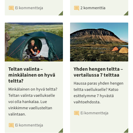
Ei kommentteja
2 kommenttia
Teltan valinta –
Yhden hengen teltta –
minkälainen on hyvä
vertailussa 7 telttaa
teltta?
Haussa paras yhden hengen
Minkälainen on hyvä teltta?
teltta vaellukselle? Katso
Teltan valinta vaellukselle
esittelymme 7 hyvästä
voi olla hankalaa. Lue
vaihtoehdosta.
vinkkimme vaellusteltan
Ei kommentteja
valintaan.
Ei kommentteja