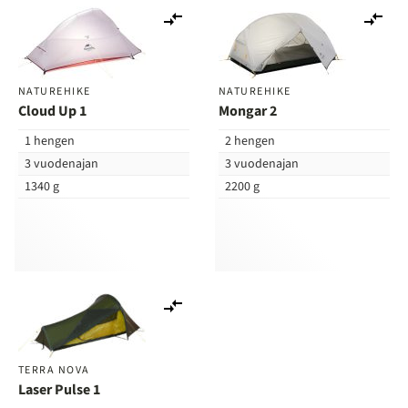
Lisää
Lis
vertailuun
ver
NATUREHIKE
NATUREHIKE
Cloud Up 1
Mongar 2
1 hengen
2 hengen
3 vuodenajan
3 vuodenajan
1340 g
2200 g
Lisää
vertailuun
TERRA NOVA
Laser Pulse 1