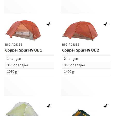
Lisää
Lis
vertailuun
ver
BIG AGNES
BIG AGNES
Copper Spur HV UL 1
Copper Spur HV UL 2
1 hengen
2 hengen
3 vuodenajan
3 vuodenajan
1080 g
1420 g
Lisää
Lis
vertailuun
ver