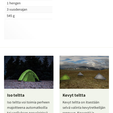
1 hengen
3 vuodenajan
545 g
Iso teltta
Kevyt teltta
Iso teltta voi toimia perheen
Kevyt teltta on itsestään
majoitteena automatkoilla
selvä valinta kevytretkeilijän
tai vaelluksen perusleirissä
reppuun. Kevyestä ja