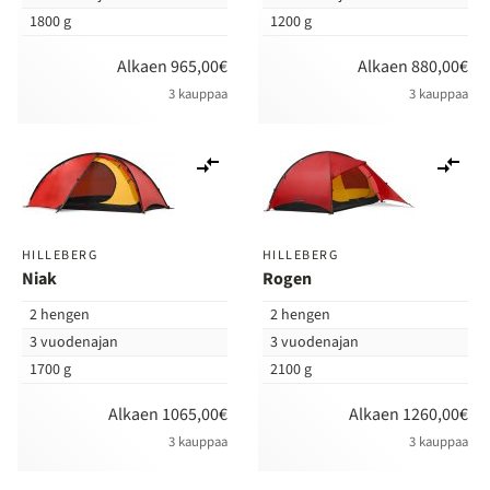
1800 g
1200 g
Alkaen 965,00€
Alkaen 880,00€
3 kauppaa
3 kauppaa
Lisää
Lis
vertailuun
ver
HILLEBERG
HILLEBERG
Niak
Rogen
2 hengen
2 hengen
3 vuodenajan
3 vuodenajan
1700 g
2100 g
Alkaen 1065,00€
Alkaen 1260,00€
3 kauppaa
3 kauppaa