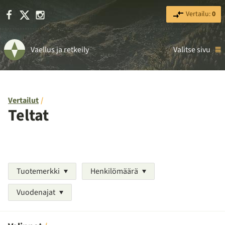
Facebook
X
Instagram
Vertailu:
0
Vaellus ja retkeily
Valitse sivu
Vertailut
Teltat
Tuotemerkki
Henkilömäärä
Vuodenajat