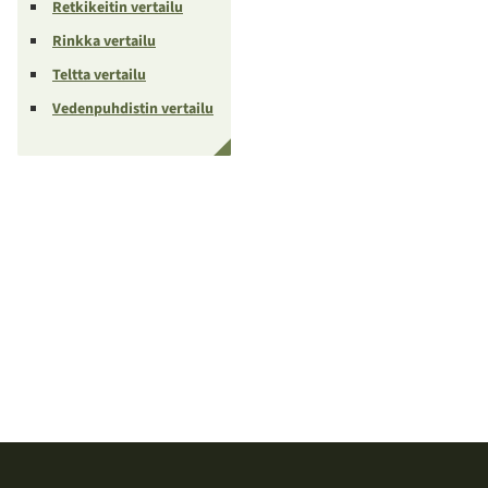
Retkikeitin vertailu
Rinkka vertailu
Teltta vertailu
Vedenpuhdistin vertailu