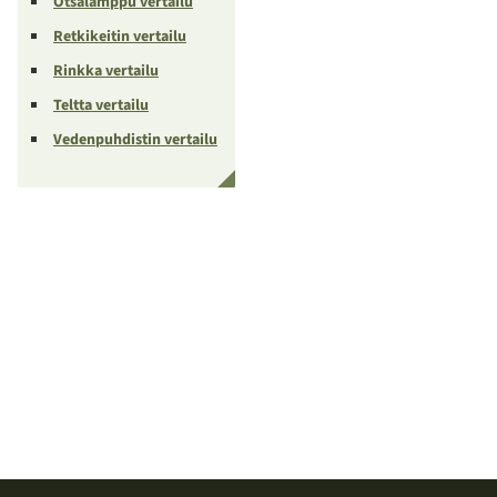
Otsalamppu vertailu
Retkikeitin vertailu
Rinkka vertailu
Teltta vertailu
Vedenpuhdistin vertailu