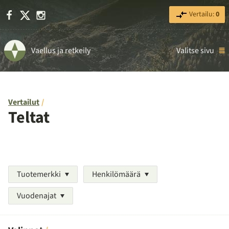
Facebook
X
Instagram
Vertailu:
0
Vaellus ja retkeily
Valitse sivu
Vertailut
Teltat
Tuotemerkki
Henkilömäärä
Vuodenajat