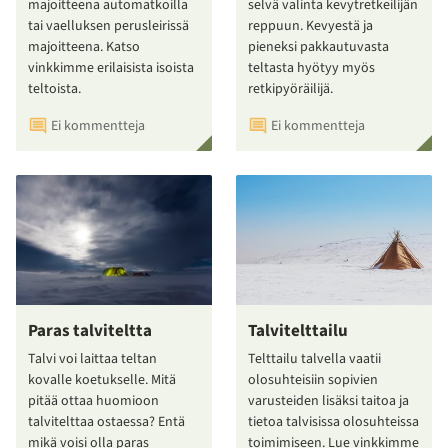
majoitteena automatkoilla
selvä valinta kevytretkeilijän
tai vaelluksen perusleirissä
reppuun. Kevyestä ja
majoitteena. Katso
pieneksi pakkautuvasta
vinkkimme erilaisista isoista
teltasta hyötyy myös
teltoista.
retkipyöräilijä.
Ei kommentteja
Ei kommentteja
Paras talviteltta
Talvitelttailu
Talvi voi laittaa teltan
Telttailu talvella vaatii
kovalle koetukselle. Mitä
olosuhteisiin sopivien
pitää ottaa huomioon
varusteiden lisäksi taitoa ja
talvitelttaa ostaessa? Entä
tietoa talvisissa olosuhteissa
mikä voisi olla paras
toimimiseen. Lue vinkkimme