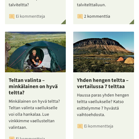
talviteltta?
talvitelttailuun.
Ei kommentteja
2 kommenttia
Teltan valinta –
Yhden hengen teltta –
minkälainen on hyvä
vertailussa 7 telttaa
teltta?
Haussa paras yhden hengen
Minkälainen on hyvä teltta?
teltta vaellukselle? Katso
Teltan valinta vaellukselle
esittelymme 7 hyvästä
voi olla hankalaa. Lue
vaihtoehdosta.
vinkkimme vaellusteltan
Ei kommentteja
valintaan.
Ei kommentteja