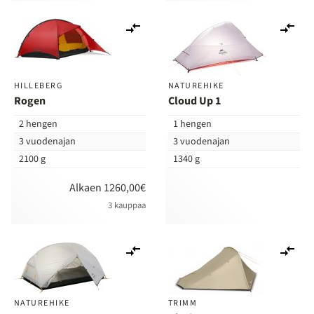
Lisää
Lis
vertailuun
ver
HILLEBERG
NATUREHIKE
Rogen
Cloud Up 1
2 hengen
1 hengen
3 vuodenajan
3 vuodenajan
2100 g
1340 g
Alkaen 1260,00€
3 kauppaa
Lisää
Lis
vertailuun
ver
NATUREHIKE
TRIMM