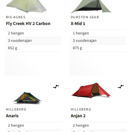
BIG AGNES
DURSTON GEAR
Fly Creek HV 2 Carbon
X-Mid 1
2 hengen
1 hengen
3 vuodenajan
3 vuodenajan
652 g
875 g
Lisää
Lis
vertailuun
ver
HILLEBERG
HILLEBERG
Anaris
Anjan 2
2 hengen
2 hengen