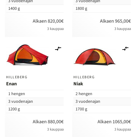
3 vuodenajan
3 vuodenajan
1400 g
1800 g
Alkaen 820,00€
Alkaen 965,00€
3 kauppaa
3 kauppaa
Lisää
Lis
vertailuun
ver
HILLEBERG
HILLEBERG
Enan
Niak
1 hengen
2 hengen
3 vuodenajan
3 vuodenajan
1200 g
1700 g
Alkaen 880,00€
Alkaen 1065,00€
3 kauppaa
3 kauppaa