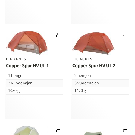
Lisää
Lis
vertailuun
ver
BIG AGNES
BIG AGNES
Copper Spur HV UL 1
Copper Spur HV UL 2
1 hengen
2 hengen
3 vuodenajan
3 vuodenajan
1080 g
1420 g
Lisää
Lis
vertailuun
ver