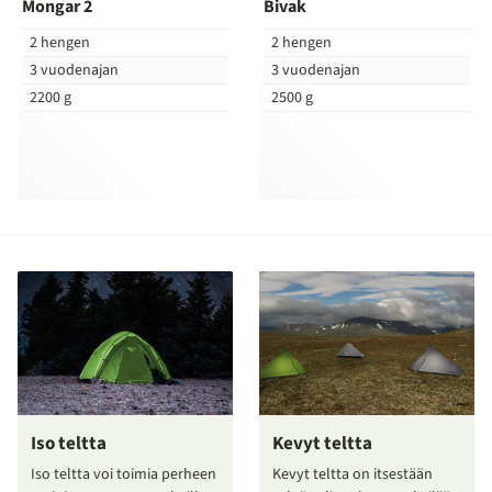
Mongar 2
Bivak
2 hengen
2 hengen
3 vuodenajan
3 vuodenajan
2200 g
2500 g
Iso teltta
Kevyt teltta
Iso teltta voi toimia perheen
Kevyt teltta on itsestään