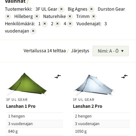
Valinnat
Tuotemerkki:
3F UL Gear
×
Big Agnes
×
Durston Gear
×
Hilleberg
×
Naturehike
×
Trimm
×
Henkilömäärä:
1
×
2
×
4
×
Vuodenajat:
3
vuodenajan
×
Vertailussa 14 telttaa
Järjestys
Nimi: A - Ö
Lisää
Lis
vertailuun
ver
3F UL GEAR
3F UL GEAR
Lanshan 1 Pro
Lanshan 2 Pro
1 hengen
2 hengen
3 vuodenajan
3 vuodenajan
840 g
1050 g