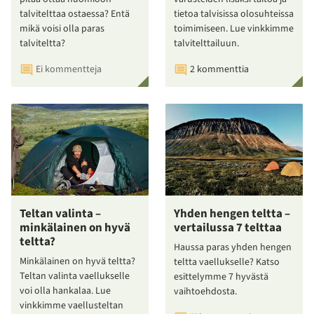
talvitelttaa ostaessa? Entä
tietoa talvisissa olosuhteissa
mikä voisi olla paras
toimimiseen. Lue vinkkimme
talviteltta?
talvitelttailuun.
Ei kommentteja
2 kommenttia
Teltan valinta –
Yhden hengen teltta –
minkälainen on hyvä
vertailussa 7 telttaa
teltta?
Haussa paras yhden hengen
Minkälainen on hyvä teltta?
teltta vaellukselle? Katso
Teltan valinta vaellukselle
esittelymme 7 hyvästä
voi olla hankalaa. Lue
vaihtoehdosta.
vinkkimme vaellusteltan