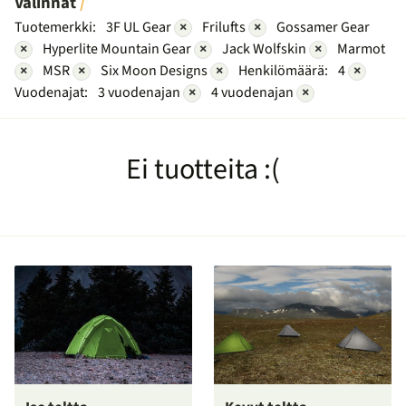
Valinnat
Tuotemerkki:
3F UL Gear
×
Frilufts
×
Gossamer Gear
×
Hyperlite Mountain Gear
×
Jack Wolfskin
×
Marmot
×
MSR
×
Six Moon Designs
×
Henkilömäärä:
4
×
Vuodenajat:
3 vuodenajan
×
4 vuodenajan
×
Ei tuotteita :(