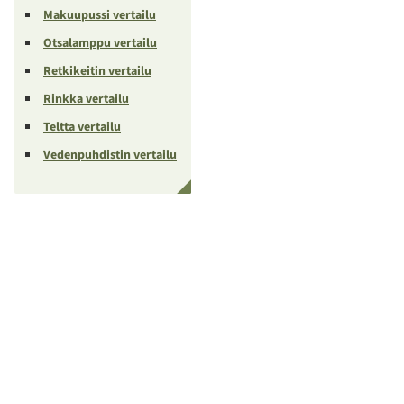
Makuupussi vertailu
Otsalamppu vertailu
Retkikeitin vertailu
Rinkka vertailu
Teltta vertailu
Vedenpuhdistin vertailu