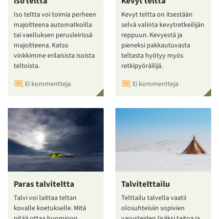
Iso teltta
Kevyt teltta
Iso teltta voi toimia perheen
Kevyt teltta on itsestään
majoitteena automatkoilla
selvä valinta kevytretkeilijän
tai vaelluksen perusleirissä
reppuun. Kevyestä ja
majoitteena. Katso
pieneksi pakkautuvasta
vinkkimme erilaisista isoista
teltasta hyötyy myös
teltoista.
retkipyöräilijä.
Ei kommentteja
Ei kommentteja
Paras talviteltta
Talvitelttailu
Talvi voi laittaa teltan
Telttailu talvella vaatii
kovalle koetukselle. Mitä
olosuhteisiin sopivien
pitää ottaa huomioon
varusteiden lisäksi taitoa ja