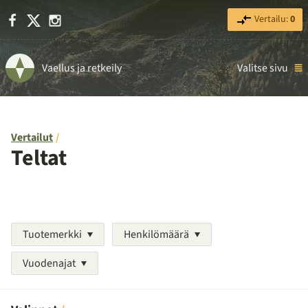
Facebook
X
Instagram
Vertailu:
0
Vaellus ja retkeily
Valitse sivu
Vertailut
Teltat
Tuotemerkki
Henkilömäärä
Vuodenajat