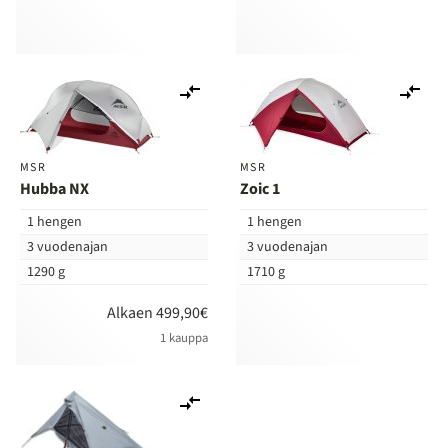
Lisää
Lis
vertailuun
ver
MSR
MSR
Hubba NX
Zoic 1
1 hengen
1 hengen
3 vuodenajan
3 vuodenajan
1290 g
1710 g
Alkaen 499,90€
1 kauppa
Lisää
vertailuun