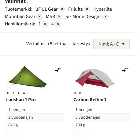
Valinnat
Tuotemerkki:
3F UL Gear
×
Frilufts
×
Hyperlite
Mountain Gear
×
MSR
×
Six Moon Designs
×
Henkilömäärä:
1
×
4
×
Vertailussa 5 telttaa
Järjestys
Nimi: A - Ö
Lisää
Lis
vertailuun
ver
3F UL GEAR
MSR
Lanshan 1 Pro
Carbon Reflex 1
1 hengen
1 hengen
3 vuodenajan
3 vuodenajan
840 g
790 g