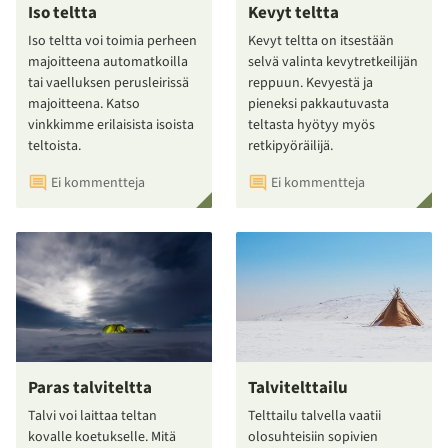
Iso teltta
Kevyt teltta
Iso teltta voi toimia perheen
Kevyt teltta on itsestään
majoitteena automatkoilla
selvä valinta kevytretkeilijän
tai vaelluksen perusleirissä
reppuun. Kevyestä ja
majoitteena. Katso
pieneksi pakkautuvasta
vinkkimme erilaisista isoista
teltasta hyötyy myös
teltoista.
retkipyöräilijä.
Ei kommentteja
Ei kommentteja
Paras talviteltta
Talvitelttailu
Talvi voi laittaa teltan
Telttailu talvella vaatii
kovalle koetukselle. Mitä
olosuhteisiin sopivien