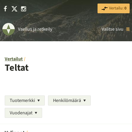
Facebook
X
Instagram
Vertailu:
0
Vaellus ja retkeily
Valitse sivu
Vertailut
Teltat
Tuotemerkki
Henkilömäärä
Vuodenajat