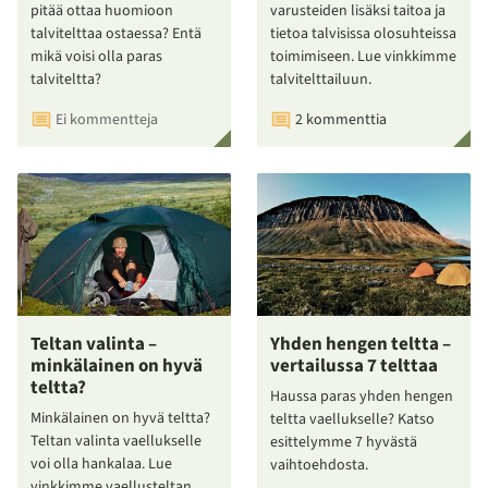
pitää ottaa huomioon
varusteiden lisäksi taitoa ja
talvitelttaa ostaessa? Entä
tietoa talvisissa olosuhteissa
mikä voisi olla paras
toimimiseen. Lue vinkkimme
talviteltta?
talvitelttailuun.
Ei kommentteja
2 kommenttia
Teltan valinta –
Yhden hengen teltta –
minkälainen on hyvä
vertailussa 7 telttaa
teltta?
Haussa paras yhden hengen
Minkälainen on hyvä teltta?
teltta vaellukselle? Katso
Teltan valinta vaellukselle
esittelymme 7 hyvästä
voi olla hankalaa. Lue
vaihtoehdosta.
vinkkimme vaellusteltan