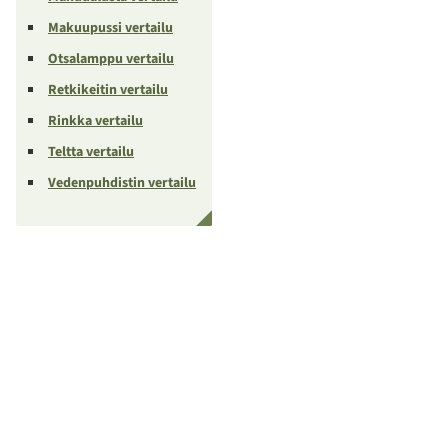
Makuupussi vertailu
Otsalamppu vertailu
Retkikeitin vertailu
Rinkka vertailu
Teltta vertailu
Vedenpuhdistin vertailu