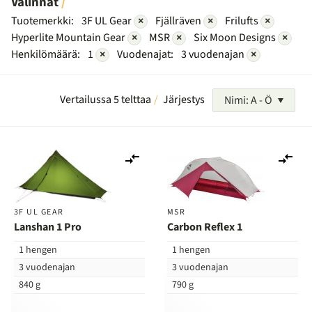
Valinnat
Tuotemerkki:
3F UL Gear
×
Fjällräven
×
Frilufts
×
Hyperlite Mountain Gear
×
MSR
×
Six Moon Designs
×
Henkilömäärä:
1
×
Vuodenajat:
3 vuodenajan
×
Vertailussa 5 telttaa
Järjestys
Nimi: A - Ö
Lisää
Lis
vertailuun
ver
3F UL GEAR
MSR
Lanshan 1 Pro
Carbon Reflex 1
1 hengen
1 hengen
3 vuodenajan
3 vuodenajan
840 g
790 g