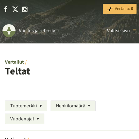
Facebook
X
Instagram
Vertailu:
0
Vaellus ja retkeily
Valitse sivu
Vertailut
Teltat
Tuotemerkki
Henkilömäärä
Vuodenajat