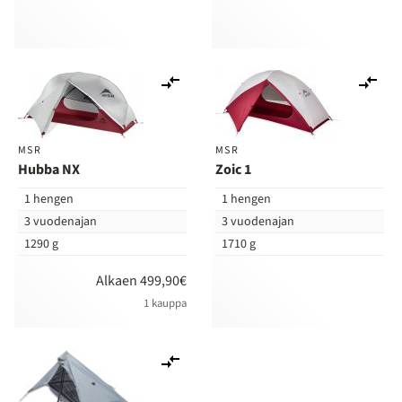
Lisää
Lis
vertailuun
ver
MSR
MSR
Hubba NX
Zoic 1
1 hengen
1 hengen
3 vuodenajan
3 vuodenajan
1290 g
1710 g
Alkaen 499,90€
1 kauppa
Lisää
vertailuun