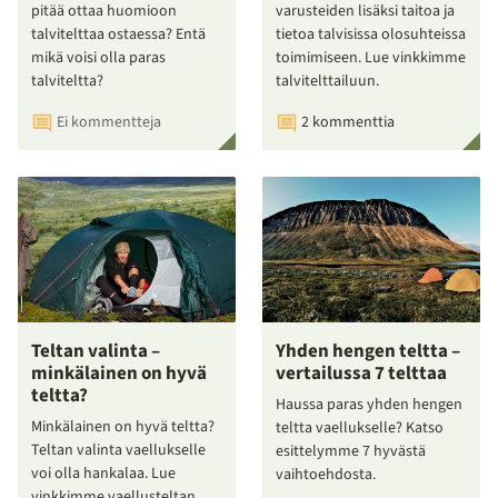
pitää ottaa huomioon
varusteiden lisäksi taitoa ja
talvitelttaa ostaessa? Entä
tietoa talvisissa olosuhteissa
mikä voisi olla paras
toimimiseen. Lue vinkkimme
talviteltta?
talvitelttailuun.
Ei kommentteja
2 kommenttia
Teltan valinta –
Yhden hengen teltta –
minkälainen on hyvä
vertailussa 7 telttaa
teltta?
Haussa paras yhden hengen
Minkälainen on hyvä teltta?
teltta vaellukselle? Katso
Teltan valinta vaellukselle
esittelymme 7 hyvästä
voi olla hankalaa. Lue
vaihtoehdosta.
vinkkimme vaellusteltan