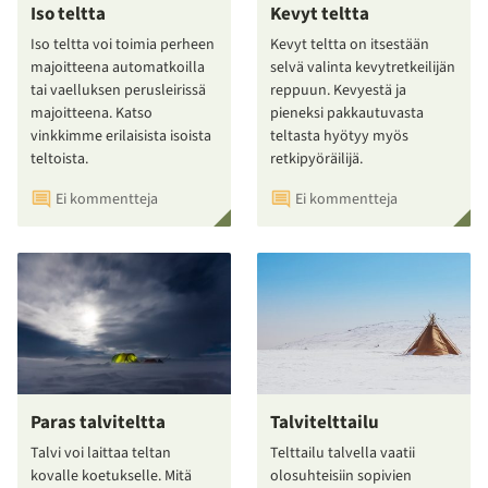
Iso teltta
Kevyt teltta
Iso teltta voi toimia perheen
Kevyt teltta on itsestään
majoitteena automatkoilla
selvä valinta kevytretkeilijän
tai vaelluksen perusleirissä
reppuun. Kevyestä ja
majoitteena. Katso
pieneksi pakkautuvasta
vinkkimme erilaisista isoista
teltasta hyötyy myös
teltoista.
retkipyöräilijä.
Ei kommentteja
Ei kommentteja
Paras talviteltta
Talvitelttailu
Talvi voi laittaa teltan
Telttailu talvella vaatii
kovalle koetukselle. Mitä
olosuhteisiin sopivien