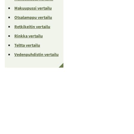
Makuupussi vertailu
Otsalamppu vertailu
Retkikeitin vertailu
Rinkka vertailu
Teltta vertailu
Vedenpuhdistin vertailu