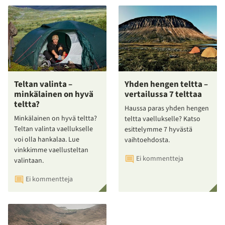
Teltan valinta –
Yhden hengen teltta –
minkälainen on hyvä
vertailussa 7 telttaa
teltta?
Haussa paras yhden hengen
Minkälainen on hyvä teltta?
teltta vaellukselle? Katso
Teltan valinta vaellukselle
esittelymme 7 hyvästä
voi olla hankalaa. Lue
vaihtoehdosta.
vinkkimme vaellusteltan
Ei kommentteja
valintaan.
Ei kommentteja