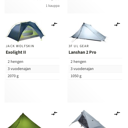
1 kauppa
Lisää
Lis
vertailuun
ver
JACK WOLFSKIN
3F UL GEAR
Exolight II
Lanshan 2 Pro
2 hengen
2 hengen
3 vuodenajan
3 vuodenajan
2070 g
1050 g
Lisää
Lis
vertailuun
ver