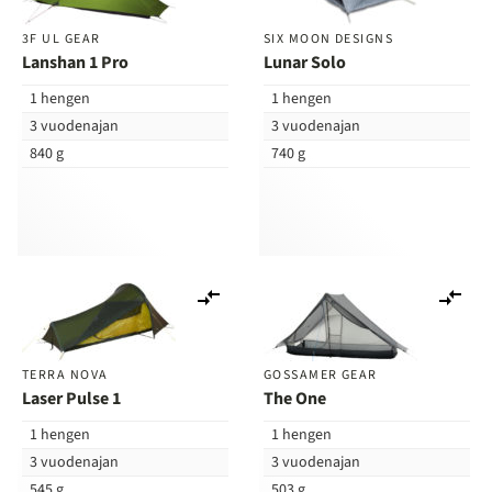
3F UL GEAR
SIX MOON DESIGNS
Lanshan 1 Pro
Lunar Solo
1 hengen
1 hengen
3 vuodenajan
3 vuodenajan
840 g
740 g
Lisää
Lis
vertailuun
ver
TERRA NOVA
GOSSAMER GEAR
Laser Pulse 1
The One
1 hengen
1 hengen
3 vuodenajan
3 vuodenajan
545 g
503 g