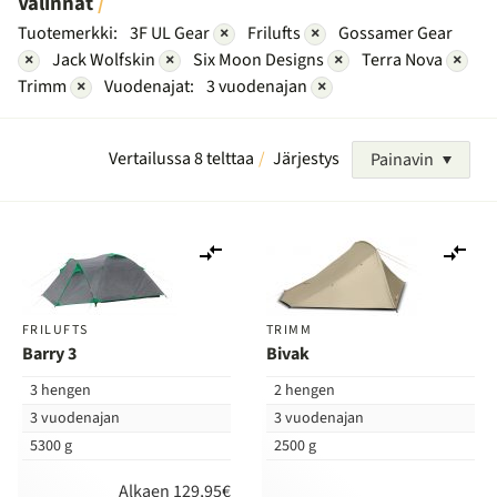
Valinnat
Tuotemerkki:
3F UL Gear
×
Frilufts
×
Gossamer Gear
×
Jack Wolfskin
×
Six Moon Designs
×
Terra Nova
×
Trimm
×
Vuodenajat:
3 vuodenajan
×
Vertailussa 8 telttaa
Järjestys
Painavin
Lisää
Lis
vertailuun
ver
FRILUFTS
TRIMM
Barry 3
Bivak
3 hengen
2 hengen
3 vuodenajan
3 vuodenajan
5300 g
2500 g
Alkaen 129,95€