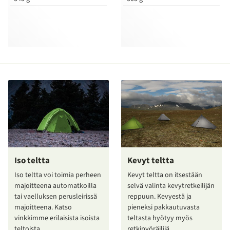
Iso teltta
Kevyt teltta
Iso teltta voi toimia perheen
Kevyt teltta on itsestään
majoitteena automatkoilla
selvä valinta kevytretkeilijän
tai vaelluksen perusleirissä
reppuun. Kevyestä ja
majoitteena. Katso
pieneksi pakkautuvasta
vinkkimme erilaisista isoista
teltasta hyötyy myös
teltoista.
retkipyöräilijä.