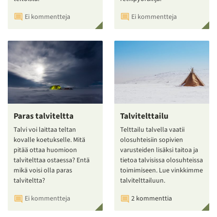
Ei kommentteja
Ei kommentteja
Paras talviteltta
Talvitelttailu
Talvi voi laittaa teltan
Telttailu talvella vaatii
kovalle koetukselle. Mitä
olosuhteisiin sopivien
pitää ottaa huomioon
varusteiden lisäksi taitoa ja
talvitelttaa ostaessa? Entä
tietoa talvisissa olosuhteissa
mikä voisi olla paras
toimimiseen. Lue vinkkimme
talviteltta?
talvitelttailuun.
Ei kommentteja
2 kommenttia