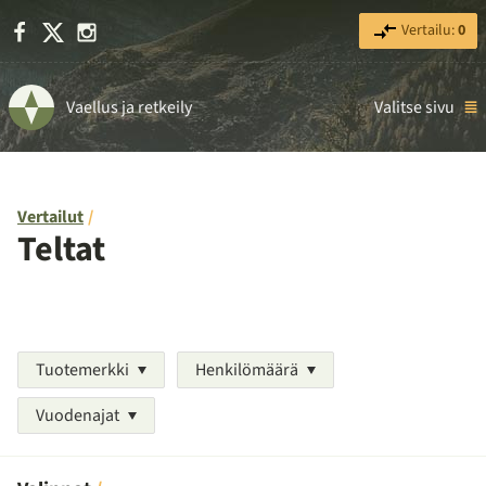
Facebook
X
Instagram
Vertailu:
0
Vaellus ja retkeily
Valitse sivu
Vertailut
Teltat
Tuotemerkki
Henkilömäärä
Vuodenajat