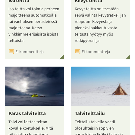
Iso teltta
Kevyt teltta
Iso teltta voi toimia perheen
Kevyt teltta on itsestään
majoitteena automatkoilla
selvä valinta kevytretkeilijän
tai vaelluksen perusleirissä
reppuun. Kevyestä ja
majoitteena. Katso
pieneksi pakkautuvasta
vinkkimme erilaisista isoista
teltasta hyötyy myös
teltoista.
retkipyöräilijä.
Ei kommentteja
Ei kommentteja
Paras talviteltta
Talvitelttailu
Talvi voi laittaa teltan
Telttailu talvella vaatii
kovalle koetukselle. Mitä
olosuhteisiin sopivien
pitää ottaa huomioon
varusteiden lisäksi taitoa ja