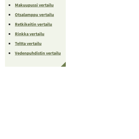
Makuupussi vertailu
Otsalamppu vertailu
Retkikeitin vertailu
Rinkka vertailu
Teltta vertailu
Vedenpuhdistin vertailu