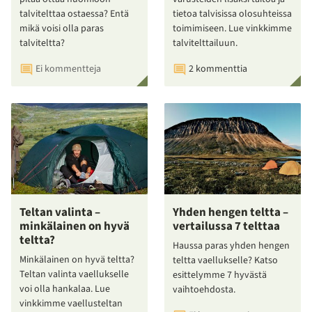
talvitelttaa ostaessa? Entä
tietoa talvisissa olosuhteissa
mikä voisi olla paras
toimimiseen. Lue vinkkimme
talviteltta?
talvitelttailuun.
Ei kommentteja
2 kommenttia
Teltan valinta –
Yhden hengen teltta –
minkälainen on hyvä
vertailussa 7 telttaa
teltta?
Haussa paras yhden hengen
Minkälainen on hyvä teltta?
teltta vaellukselle? Katso
Teltan valinta vaellukselle
esittelymme 7 hyvästä
voi olla hankalaa. Lue
vaihtoehdosta.
vinkkimme vaellusteltan