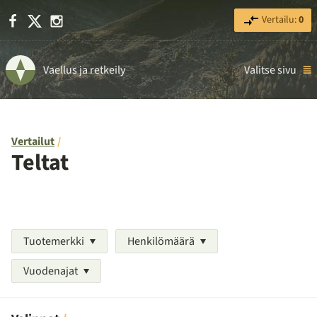
Facebook
X
Instagram
Vertailu:
0
Vaellus ja retkeily
Valitse sivu
Vertailut
Teltat
Tuotemerkki
Henkilömäärä
Vuodenajat