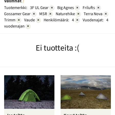
Valinnat
Tuotemerkki:
3F UL Gear
×
Big Agnes
×
Frilufts
×
Gossamer Gear
×
MSR
×
Naturehike
×
Terra Nova
×
Trimm
×
Vaude
×
Henkilömäärä:
4
×
Vuodenajat:
4
vuodenajan
×
Ei tuotteita :(