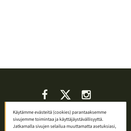
Facebook
X
Instagram
Käytämme evästeitä (cookies) parantaaksemme
Keskustelu
Palaute
Tietosuoja
sivujemme toimintaa ja käyttäjäystävällisyyttä.
Mainostaminen ja yhteistyö
Jatkamalla sivujen selailua muuttamatta asetuksiasi,