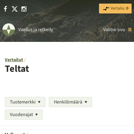
Facebook
X
Instagram
Vertailu:
0
Vaellus ja retkeily
Valitse sivu
Vertailut
Teltat
Tuotemerkki
Henkilömäärä
Vuodenajat