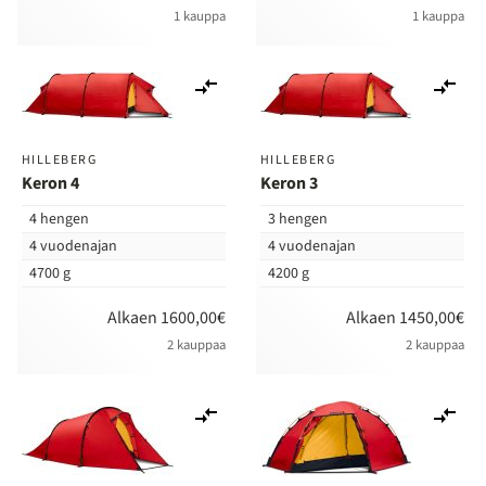
1 kauppa
1 kauppa
Lisää
Lis
vertailuun
ver
HILLEBERG
HILLEBERG
Keron 4
Keron 3
4 hengen
3 hengen
4 vuodenajan
4 vuodenajan
4700 g
4200 g
Alkaen 1600,00€
Alkaen 1450,00€
2 kauppaa
2 kauppaa
Lisää
Lis
vertailuun
ver