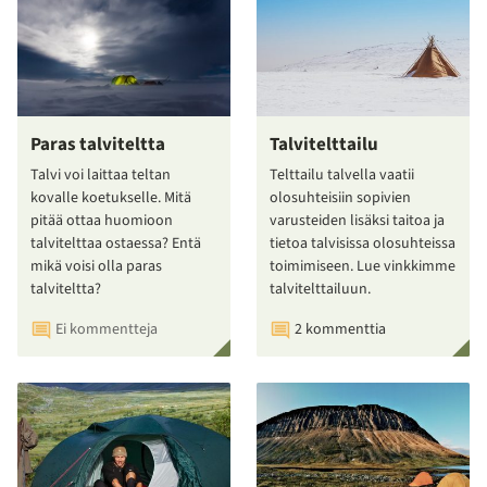
Paras talviteltta
Talvitelttailu
Talvi voi laittaa teltan
Telttailu talvella vaatii
kovalle koetukselle. Mitä
olosuhteisiin sopivien
pitää ottaa huomioon
varusteiden lisäksi taitoa ja
talvitelttaa ostaessa? Entä
tietoa talvisissa olosuhteissa
mikä voisi olla paras
toimimiseen. Lue vinkkimme
talviteltta?
talvitelttailuun.
Ei kommentteja
2 kommenttia