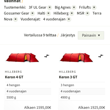
Valinnat
Tuotemerkki:
3F UL Gear
×
Big Agnes
×
Frilufts
×
Gossamer Gear
×
Halti
×
Hilleberg
×
MSR
×
Terra
Nova
×
Vuodenajat:
4 vuodenajan
×
Vertailussa 9 telttaa
Järjestys
Painavin
Lisää
Lis
vertailuun
ver
HILLEBERG
HILLEBERG
Keron 4 GT
Keron 3 GT
4 hengen
3 hengen
4 vuodenajan
4 vuodenajan
5500 g
4900 g
Alkaen 1595,00€
Alkaen 1925,00€