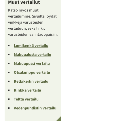
Muut vertailut
Katso myös muut
vertailumme. Sivuilta löydät
vinkkejä varusteiden
vertailuun, sekä linkit
varusteiden valintaoppaisiin.
Lumikenkä vertailu
Makuualusta vertailu
Makuupussi vertailu
Otsalamppu vertailu
Retkikeitin vertailu
Rinkka vertailu
Teltta vertailu
Vedenpuhdistin vertailu