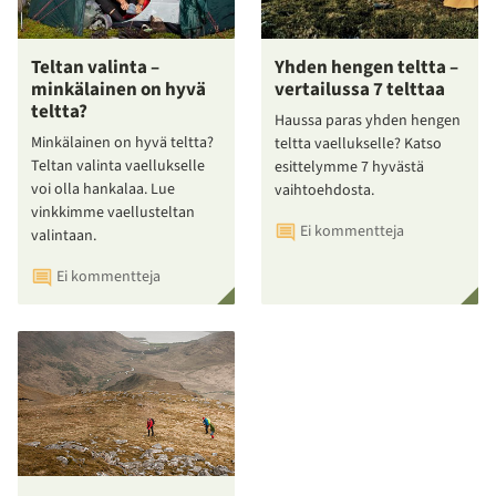
Teltan valinta –
Yhden hengen teltta –
minkälainen on hyvä
vertailussa 7 telttaa
teltta?
Haussa paras yhden hengen
Minkälainen on hyvä teltta?
teltta vaellukselle? Katso
Teltan valinta vaellukselle
esittelymme 7 hyvästä
voi olla hankalaa. Lue
vaihtoehdosta.
vinkkimme vaellusteltan
Ei kommentteja
valintaan.
Ei kommentteja