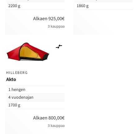
2200 g
1860 g
Alkaen 925,00€
3 kauppaa
Lisää
vertailuun
HILLEBERG
Akto
1 hengen
4 vuodenajan
1700 g
Alkaen 800,00€
3 kauppaa