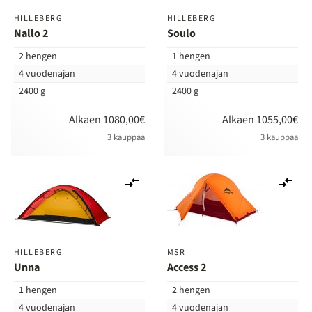
HILLEBERG
HILLEBERG
Nallo 2
Soulo
2 hengen
1 hengen
4 vuodenajan
4 vuodenajan
2400 g
2400 g
Alkaen 1080,00€
Alkaen 1055,00€
3 kauppaa
3 kauppaa
Lisää
Lis
vertailuun
ver
HILLEBERG
MSR
Unna
Access 2
1 hengen
2 hengen
4 vuodenajan
4 vuodenajan