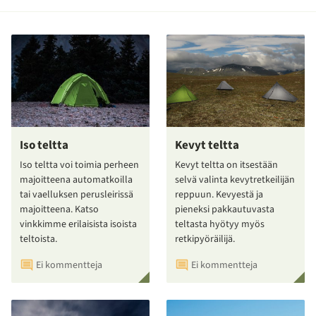
Iso teltta
Kevyt teltta
Iso teltta voi toimia perheen
Kevyt teltta on itsestään
majoitteena automatkoilla
selvä valinta kevytretkeilijän
tai vaelluksen perusleirissä
reppuun. Kevyestä ja
majoitteena. Katso
pieneksi pakkautuvasta
vinkkimme erilaisista isoista
teltasta hyötyy myös
teltoista.
retkipyöräilijä.
Ei kommentteja
Ei kommentteja