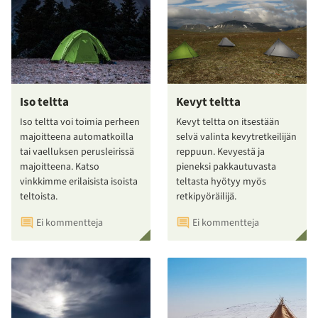
Iso teltta
Kevyt teltta
Iso teltta voi toimia perheen
Kevyt teltta on itsestään
majoitteena automatkoilla
selvä valinta kevytretkeilijän
tai vaelluksen perusleirissä
reppuun. Kevyestä ja
majoitteena. Katso
pieneksi pakkautuvasta
vinkkimme erilaisista isoista
teltasta hyötyy myös
teltoista.
retkipyöräilijä.
Ei kommentteja
Ei kommentteja