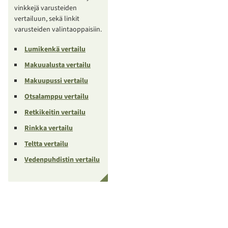
vinkkejä varusteiden
vertailuun, sekä linkit
varusteiden valintaoppaisiin.
Lumikenkä vertailu
Makuualusta vertailu
Makuupussi vertailu
Otsalamppu vertailu
Retkikeitin vertailu
Rinkka vertailu
Teltta vertailu
Vedenpuhdistin vertailu