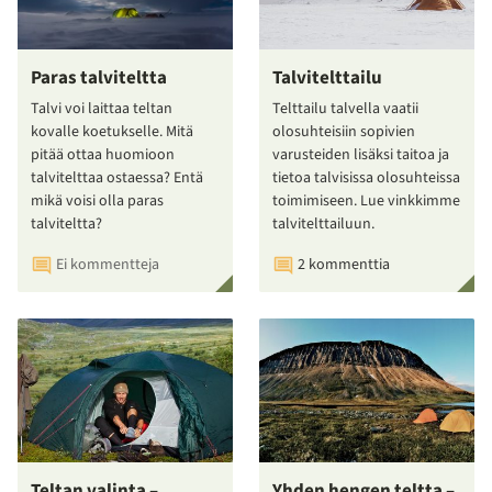
Paras talviteltta
Talvitelttailu
Talvi voi laittaa teltan
Telttailu talvella vaatii
kovalle koetukselle. Mitä
olosuhteisiin sopivien
pitää ottaa huomioon
varusteiden lisäksi taitoa ja
talvitelttaa ostaessa? Entä
tietoa talvisissa olosuhteissa
mikä voisi olla paras
toimimiseen. Lue vinkkimme
talviteltta?
talvitelttailuun.
Ei kommentteja
2 kommenttia
Teltan valinta –
Yhden hengen teltta –