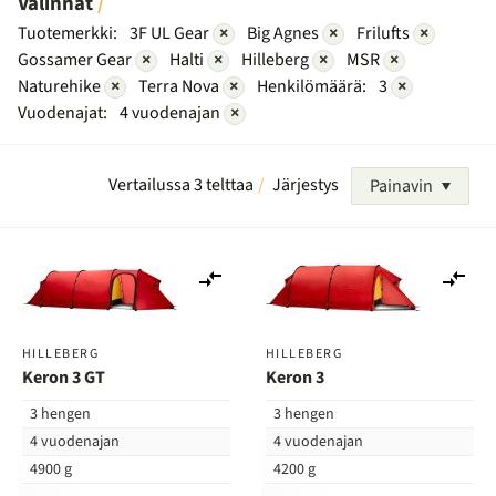
Valinnat
Tuotemerkki:
3F UL Gear
×
Big Agnes
×
Frilufts
×
Gossamer Gear
×
Halti
×
Hilleberg
×
MSR
×
Naturehike
×
Terra Nova
×
Henkilömäärä:
3
×
Vuodenajat:
4 vuodenajan
×
Vertailussa 3 telttaa
Järjestys
Painavin
Lisää
Lis
vertailuun
ver
HILLEBERG
HILLEBERG
Keron 3 GT
Keron 3
3 hengen
3 hengen
4 vuodenajan
4 vuodenajan
4900 g
4200 g