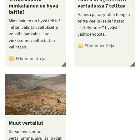
minkälainen on hyvä
vertailussa 7 telttaa
teltta?
Haussa paras yhden hengen
Minkälainen on hyvä teltta?
teltta vaellukselle? Katso
Teltan valinta vaellukselle
esittelymme 7 hyvästä
voi olla hankalaa. Lue
vaihtoehdosta.
vinkkimme vaellusteltan
Ei kommentteja
valintaan.
Ei kommentteja
Muut vertailut
Katso myös muut
vertailumme. Sivuilta löydät