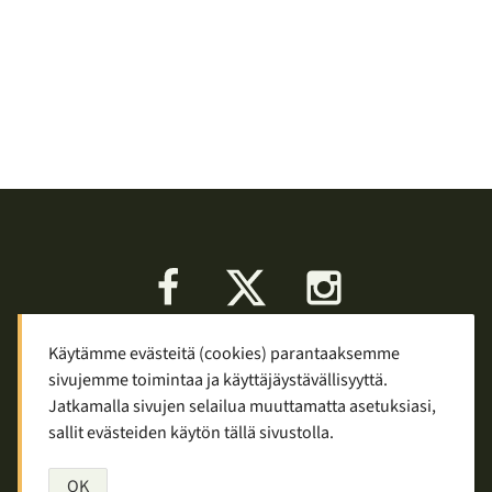
Facebook
X
Instagram
Käytämme evästeitä (cookies) parantaaksemme
Keskustelu
Palaute
Tietosuoja
sivujemme toimintaa ja käyttäjäystävällisyyttä.
Mainostaminen ja yhteistyö
Jatkamalla sivujen selailua muuttamatta asetuksiasi,
sallit evästeiden käytön tällä sivustolla.
Copyright © 2007—2026
Tuomas Tolppi
/
Vaellus ja retkeily
OK