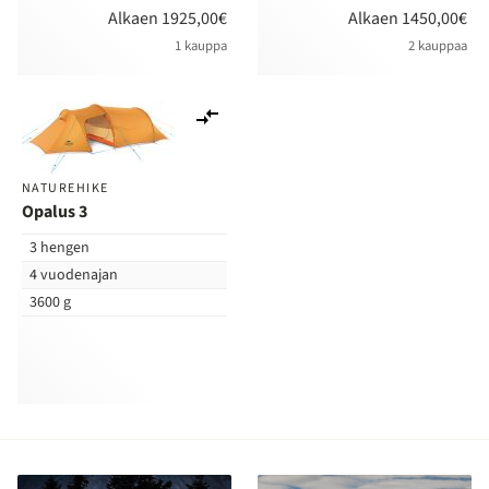
Alkaen 1925,00€
Alkaen 1450,00€
1 kauppa
2 kauppaa
Lisää
vertailuun
NATUREHIKE
Opalus 3
3 hengen
4 vuodenajan
3600 g