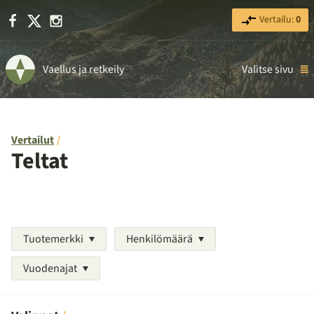
Facebook
X
Instagram
Vertailu:
0
Vaellus ja retkeily
Valitse sivu
Vertailut
Teltat
Tuotemerkki
Henkilömäärä
Vuodenajat