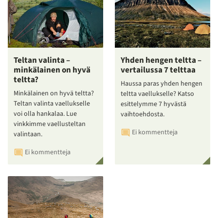
Teltan valinta –
Yhden hengen teltta –
minkälainen on hyvä
vertailussa 7 telttaa
teltta?
Haussa paras yhden hengen
Minkälainen on hyvä teltta?
teltta vaellukselle? Katso
Teltan valinta vaellukselle
esittelymme 7 hyvästä
voi olla hankalaa. Lue
vaihtoehdosta.
vinkkimme vaellusteltan
Ei kommentteja
valintaan.
Ei kommentteja