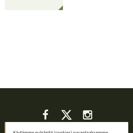
Facebook
X
Instagram
Käytämme evästeitä (cookies) parantaaksemme