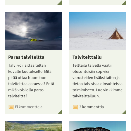
Paras talviteltta
Talvitelttailu
Talvi voi laittaa teltan
Telttailu talvella vaatii
kovalle koetukselle. Mitä
olosuhteisiin sopivien
pitää ottaa huomioon
varusteiden lisäksi taitoa ja
talvitelttaa ostaessa? Entä
tietoa talvisissa olosuhteissa
mikä voisi olla paras
toimimiseen. Lue vinkkimme
talviteltta?
talvitelttailuun.
Ei kommentteja
2 kommenttia