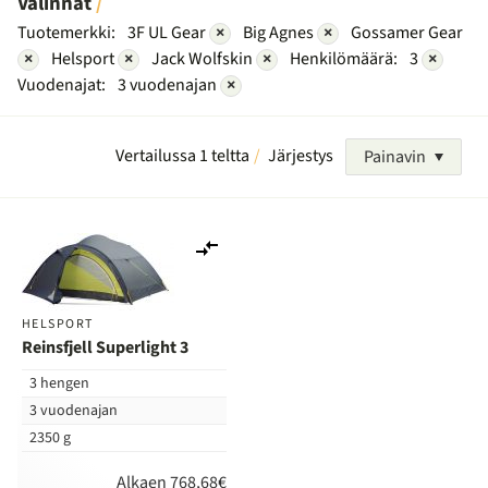
Valinnat
Tuotemerkki:
3F UL Gear
×
Big Agnes
×
Gossamer Gear
×
Helsport
×
Jack Wolfskin
×
Henkilömäärä:
3
×
Vuodenajat:
3 vuodenajan
×
Vertailussa 1 teltta
Järjestys
Painavin
Lisää
vertailuun
HELSPORT
Reinsfjell Superlight 3
3 hengen
3 vuodenajan
2350 g
Alkaen 768,68€