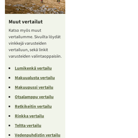
Muut vertailut
Katso myös muut
vertailumme. Sivuilta löydät
vinkkejä varusteiden
vertailuun, sekä linkit
varusteiden valintaoppaisiin.
Lumikenkä vertailu
Makuualusta vertailu
Makuupussi vertailu
Otsalamppu vertailu
Retkikeitin vertailu
Rinkka vertailu
Teltta vertailu
Vedenpuhdistin vertailu