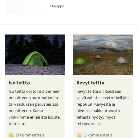
1 kauppa
Iso teltta
Kevyt teltta
Iso teltta voi toimia perheen
Kevyt teltta on itsestään
majoitteena automatkoilla
selvä valinta kevytretkeilijän
tai vaelluksen perusleirissä
reppuun. Kevyestä ja
majoitteena. Katso
pieneksi pakkautuvasta
vinkkimme erilaisista isoista
teltasta hyötyy myös
teltoista.
retkipyöräilijä.
Ei kommentteja
Ei kommentteja