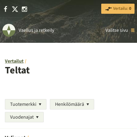
Facebook
X
Instagram
Vertailu:
0
Vaellus ja retkeily
Valitse sivu
Vertailut
Teltat
Tuotemerkki
Henkilömäärä
Vuodenajat