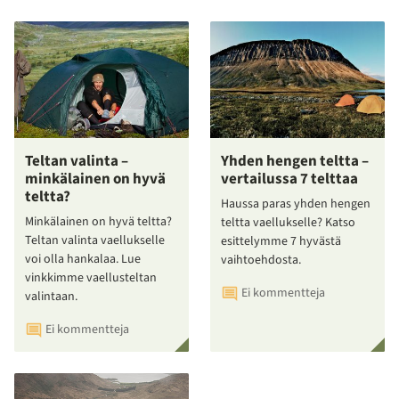
Teltan valinta –
Yhden hengen teltta –
minkälainen on hyvä
vertailussa 7 telttaa
teltta?
Haussa paras yhden hengen
Minkälainen on hyvä teltta?
teltta vaellukselle? Katso
Teltan valinta vaellukselle
esittelymme 7 hyvästä
voi olla hankalaa. Lue
vaihtoehdosta.
vinkkimme vaellusteltan
Ei kommentteja
valintaan.
Ei kommentteja