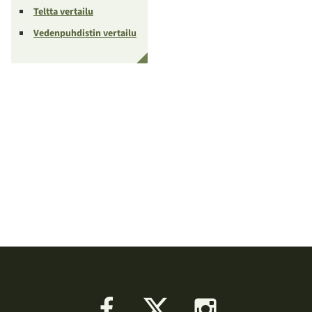
Teltta vertailu
Vedenpuhdistin vertailu
Facebook
X
Instagram