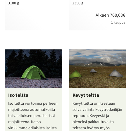
3100 g
2350 g
Alkaen 768,68€
1 kauppa
Iso teltta
Kevyt teltta
Iso teltta voi toimia perheen
Kevyt teltta on itsestään
majoitteena automatkoilla
selvä valinta kevytretkeilijän
tai vaelluksen perusleirissä
reppuun. Kevyestä ja
majoitteena. Katso
pieneksi pakkautuvasta
vinkkimme erilaisista isoista
teltasta hyötyy myös