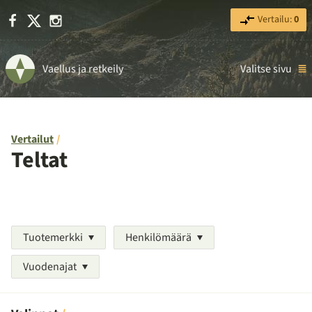
Facebook
X
Instagram
Vertailu:
0
Vaellus ja retkeily
Valitse sivu
Vertailut
Teltat
Tuotemerkki
Henkilömäärä
Vuodenajat