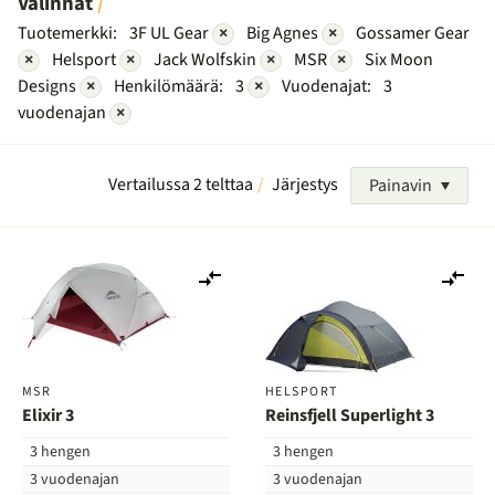
Valinnat
Tuotemerkki:
3F UL Gear
×
Big Agnes
×
Gossamer Gear
×
Helsport
×
Jack Wolfskin
×
MSR
×
Six Moon
Designs
×
Henkilömäärä:
3
×
Vuodenajat:
3
vuodenajan
×
Vertailussa 2 telttaa
Järjestys
Painavin
Lisää
Lis
vertailuun
ver
MSR
HELSPORT
Elixir 3
Reinsfjell Superlight 3
3 hengen
3 hengen
3 vuodenajan
3 vuodenajan