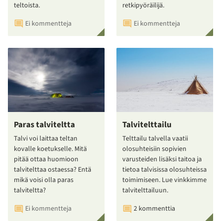
teltoista.
retkipyöräilijä.
Ei kommentteja
Ei kommentteja
Paras talviteltta
Talvitelttailu
Talvi voi laittaa teltan
Telttailu talvella vaatii
kovalle koetukselle. Mitä
olosuhteisiin sopivien
pitää ottaa huomioon
varusteiden lisäksi taitoa ja
talvitelttaa ostaessa? Entä
tietoa talvisissa olosuhteissa
mikä voisi olla paras
toimimiseen. Lue vinkkimme
talviteltta?
talvitelttailuun.
Ei kommentteja
2 kommenttia