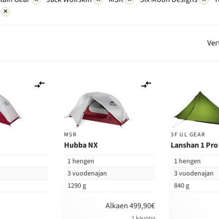
n
×
Ver
Lisää
Lisää
vertailuun
vertailuun
MSR
3F UL GEAR
Hubba NX
Lanshan 1 Pro
1 hengen
1 hengen
n
3 vuodenajan
3 vuodenajan
1290 g
840 g
Alkaen 499,90€
1 kauppa