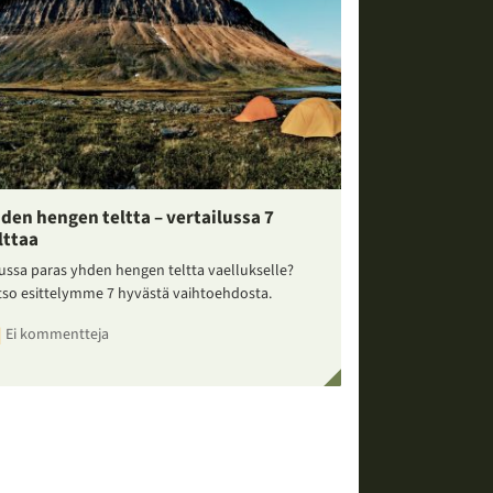
den hengen teltta – vertailussa 7
lttaa
ussa paras yhden hengen teltta vaellukselle?
tso esittelymme 7 hyvästä vaihtoehdosta.
Ei kommentteja