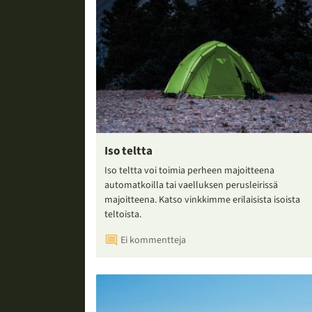
Iso teltta
Iso teltta voi toimia perheen majoitteena
automatkoilla tai vaelluksen perusleirissä
majoitteena. Katso vinkkimme erilaisista isoista
teltoista.
Ei kommentteja