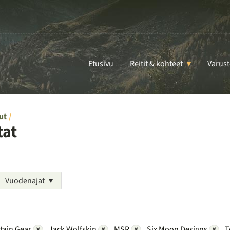
Etusivu
Reitit & kohteet
Varust
ut
tat
Vuodenajat
tain Gear
×
Jack Wolfskin
×
MSR
×
Six Moon Designs
×
T