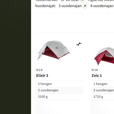
Vuodenajat:
3 vuodenajan
×
4 vuodenaja
Lisää
vertailuun
MSR
MSR
Elixir 3
Zoic 1
3 hengen
1 hengen
3 vuodenajan
3 vuodenaja
3100 g
1710 g