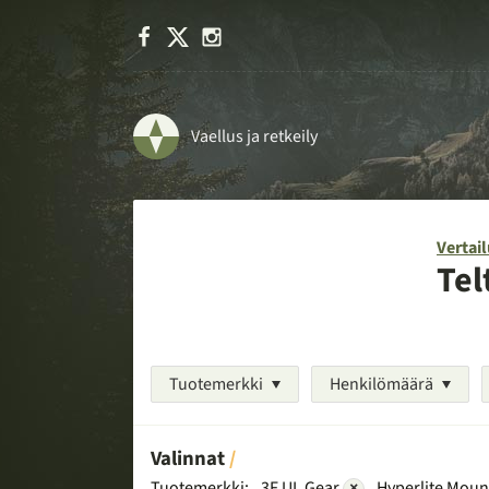
Facebook
X
Instagram
Vaellus ja retkeily
Vertail
Tel
Tuotemerkki
Henkilömäärä
Valinnat
Tuotemerkki:
3F UL Gear
×
Hyperlite Moun