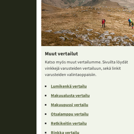
Muut vertailut
Katso myös muut vertailumme. Sivuilta löydät
vinkkejä varusteiden vertailuun, sekä linkit
varusteiden valintaoppaisiin.
Lumikenkä vertailu
Makuualusta vertailu
Makuupussi vertailu
Otsalamppu vertailu
Retkikeitin vertailu
Rinkka vertailu