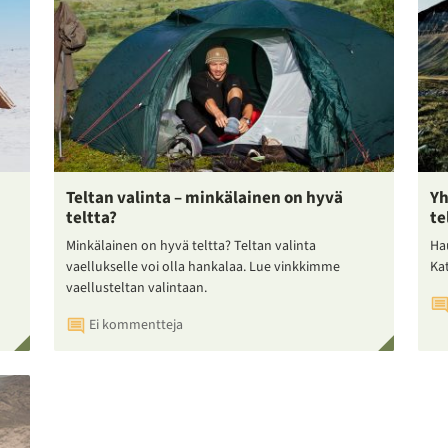
Teltan valinta – minkälainen on hyvä
Yh
teltta?
te
Minkälainen on hyvä teltta? Teltan valinta
Ha
vaellukselle voi olla hankalaa. Lue vinkkimme
Ka
vaellusteltan valintaan.
Ei kommentteja