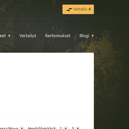
Vertailu:
0
eet
Vertailut
Kertomukset
Blogi
erra Nova
×
Henkilömäärä:
1
×
3
×