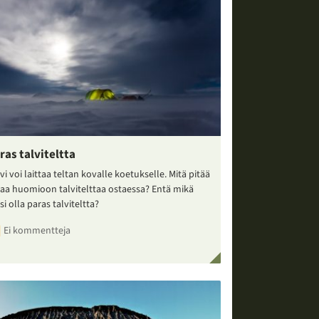
ras talviteltta
vi voi laittaa teltan kovalle koetukselle. Mitä pitää
taa huomioon talvitelttaa ostaessa? Entä mikä
si olla paras talviteltta?
Ei kommentteja