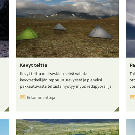
Kevyt teltta
Pa
Kevyt teltta on itsestään selvä valinta
Tal
kevytretkeilijän reppuun. Kevyestä ja pieneksi
ot
pakkautuvasta teltasta hyötyy myös retkipyöräilijä.
voi
Ei kommentteja