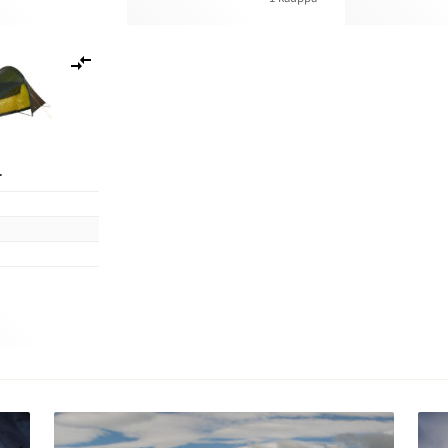
Lisää
vertailuun
1
n