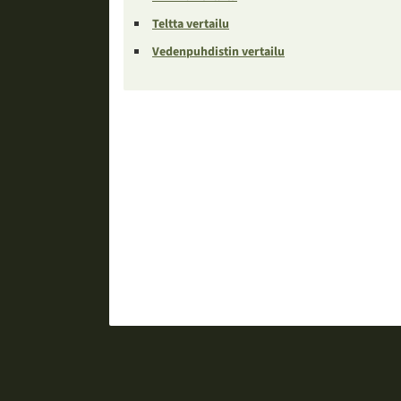
Teltta vertailu
Vedenpuhdistin vertailu