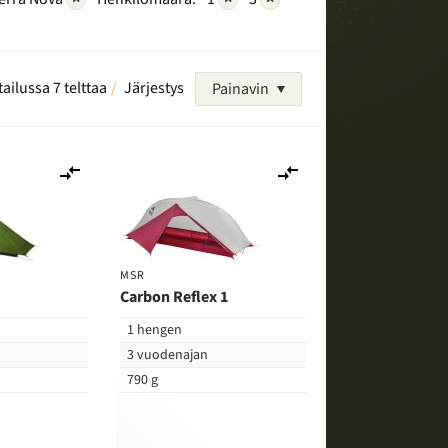
tailussa 7 telttaa
Järjestys
Painavin
Lisää
Lisää
vertailuun
vertailuun
MSR
Carbon Reflex 1
1 hengen
3 vuodenajan
790 g