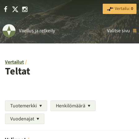
Facebook
X
Instagram
Vertailu:
0
Vaellus ja retkeily
Valitse sivu
Vertailut
Teltat
Tuotemerkki
Henkilömäärä
Vuodenajat