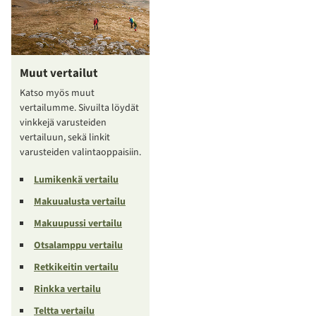
Muut vertailut
Katso myös muut
vertailumme. Sivuilta löydät
vinkkejä varusteiden
vertailuun, sekä linkit
varusteiden valintaoppaisiin.
Lumikenkä vertailu
Makuualusta vertailu
Makuupussi vertailu
Otsalamppu vertailu
Retkikeitin vertailu
Rinkka vertailu
Teltta vertailu