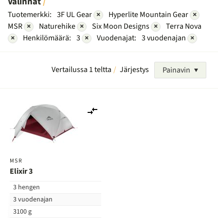
Valinnat
Tuotemerkki:
3F UL Gear
×
Hyperlite Mountain Gear
×
MSR
×
Naturehike
×
Six Moon Designs
×
Terra Nova
×
Henkilömäärä:
3
×
Vuodenajat:
3 vuodenajan
×
Vertailussa 1 teltta
Järjestys
Painavin
Lisää
vertailuun
MSR
Elixir 3
3 hengen
3 vuodenajan
3100 g