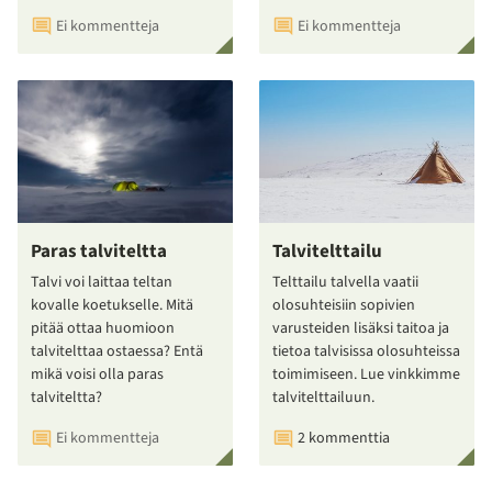
Ei kommentteja
Ei kommentteja
Paras talviteltta
Talvitelttailu
Talvi voi laittaa teltan
Telttailu talvella vaatii
kovalle koetukselle. Mitä
olosuhteisiin sopivien
pitää ottaa huomioon
varusteiden lisäksi taitoa ja
talvitelttaa ostaessa? Entä
tietoa talvisissa olosuhteissa
mikä voisi olla paras
toimimiseen. Lue vinkkimme
talviteltta?
talvitelttailuun.
Ei kommentteja
2 kommenttia