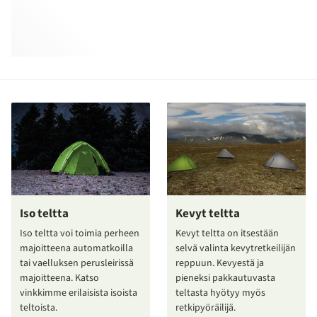
Iso teltta
Kevyt teltta
Iso teltta voi toimia perheen
Kevyt teltta on itsestään
majoitteena automatkoilla
selvä valinta kevytretkeilijän
tai vaelluksen perusleirissä
reppuun. Kevyestä ja
majoitteena. Katso
pieneksi pakkautuvasta
vinkkimme erilaisista isoista
teltasta hyötyy myös
teltoista.
retkipyöräilijä.