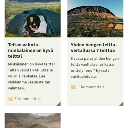
Teltan valinta –
Yhden hengen teltta –
minkälainen on hyvä
vertailussa 7 telttaa
teltta?
Haussa paras yhden hengen
Minkälainen on hyvä teltta?
teltta vaellukselle? Katso
Teltan valinta vaellukselle
esittelymme 7 hyvästä
voi olla hankalaa. Lue
vaihtoehdosta.
vinkkimme vaellusteltan
Ei kommentteja
valintaan.
Ei kommentteja