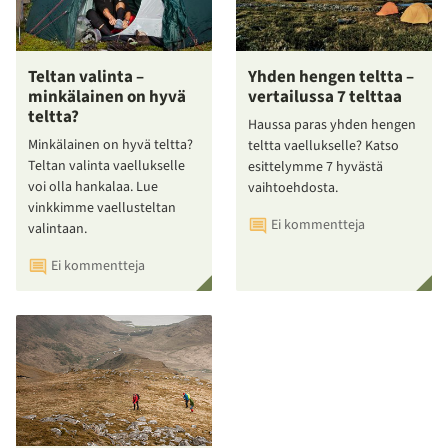
Teltan valinta –
Yhden hengen teltta –
minkälainen on hyvä
vertailussa 7 telttaa
teltta?
Haussa paras yhden hengen
Minkälainen on hyvä teltta?
teltta vaellukselle? Katso
Teltan valinta vaellukselle
esittelymme 7 hyvästä
voi olla hankalaa. Lue
vaihtoehdosta.
vinkkimme vaellusteltan
Ei kommentteja
valintaan.
Ei kommentteja