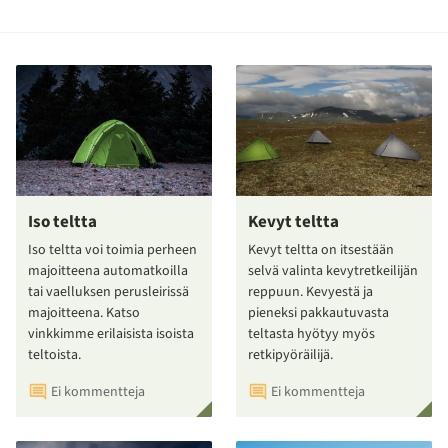
Iso teltta
Kevyt teltta
Iso teltta voi toimia perheen
Kevyt teltta on itsestään
majoitteena automatkoilla
selvä valinta kevytretkeilijän
tai vaelluksen perusleirissä
reppuun. Kevyestä ja
majoitteena. Katso
pieneksi pakkautuvasta
vinkkimme erilaisista isoista
teltasta hyötyy myös
teltoista.
retkipyöräilijä.
Ei kommentteja
Ei kommentteja