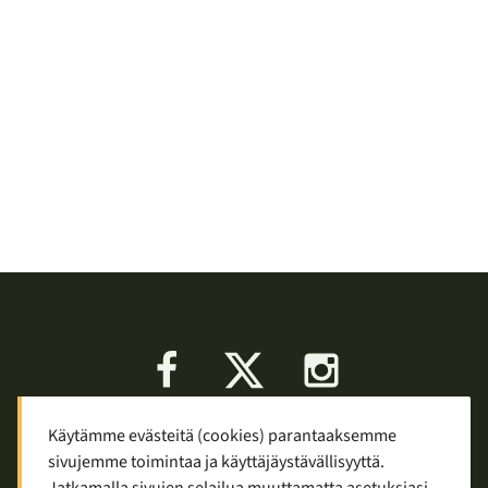
Facebook
X
Instagram
Käytämme evästeitä (cookies) parantaaksemme
Keskustelu
Palaute
Tietosuoja
sivujemme toimintaa ja käyttäjäystävällisyyttä.
Mainostaminen ja yhteistyö