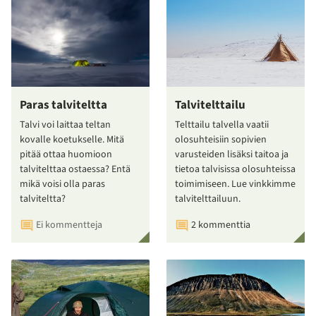
Paras talviteltta
Talvitelttailu
Talvi voi laittaa teltan
Telttailu talvella vaatii
kovalle koetukselle. Mitä
olosuhteisiin sopivien
pitää ottaa huomioon
varusteiden lisäksi taitoa ja
talvitelttaa ostaessa? Entä
tietoa talvisissa olosuhteissa
mikä voisi olla paras
toimimiseen. Lue vinkkimme
talviteltta?
talvitelttailuun.
Ei kommentteja
2 kommenttia