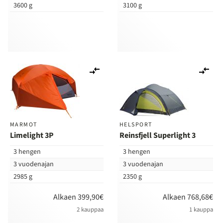
3600 g
3100 g
Lisää
Lis
vertailuun
ver
MARMOT
HELSPORT
Limelight 3P
Reinsfjell Superlight 3
3 hengen
3 hengen
3 vuodenajan
3 vuodenajan
2985 g
2350 g
Alkaen 399,90€
Alkaen 768,68€
2 kauppaa
1 kauppa