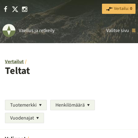
Facebook
X
Instagram
Vertailu:
0
Vaellus ja retkeily
Valitse sivu
Vertailut
Teltat
Tuotemerkki
Henkilömäärä
Vuodenajat