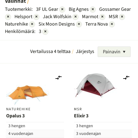
Valinnat
Tuotemerkki:
3F UL Gear
×
Big Agnes
×
Gossamer Gear
×
Helsport
×
Jack Wolfskin
×
Marmot
×
MSR
×
Naturehike
×
Six Moon Designs
×
Terra Nova
×
Henkilömäärä:
3
×
Vertailussa 4 telttaa
Järjestys
Painavin
Lisää
Lis
vertailuun
ver
NATUREHIKE
MSR
Opalus 3
Elixir 3
3 hengen
3 hengen
4 vuodenajan
3 vuodenajan