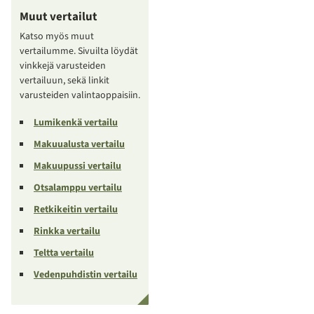
Muut vertailut
Katso myös muut
vertailumme. Sivuilta löydät
vinkkejä varusteiden
vertailuun, sekä linkit
varusteiden valintaoppaisiin.
Lumikenkä vertailu
Makuualusta vertailu
Makuupussi vertailu
Otsalamppu vertailu
Retkikeitin vertailu
Rinkka vertailu
Teltta vertailu
Vedenpuhdistin vertailu